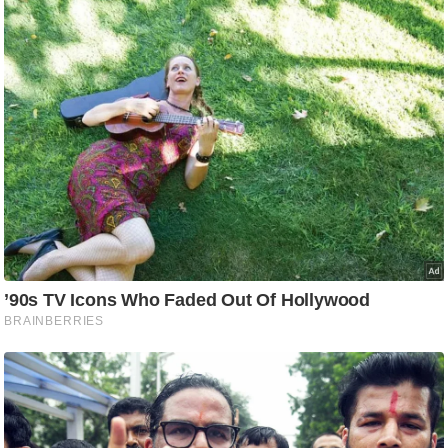
i
c
k
L
i
n
k
s
वि
धा
न
स
भा
चु
ना
व
फो