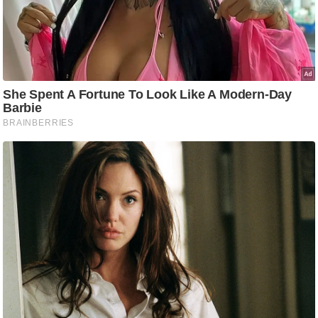
/
फै
श
न
घ
रे
लू
नु
स्खे
प
र्य
ट
न
स्थ
ल
फि