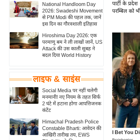
पार्टी के प्र
हॉलीवुड
National Handloom Day
2026: Swadeshi Movement
परम्बिल को भी
फिल्म समीक्षा
से PM Modi की पहल तक, जानें
Breaking
इस दिन का गौरवशाली इतिहास
News
Hiroshima Day 2026: एक
लाइफस्टाइल
परमाणु बम ने ली लाखों जानें, US
Attack की उस काली सुबह ने
टेक्नॉलॉजी
बदल दिया World History
ब्यूटी/फैशन
घरेलू नुस्खे
लाइफ & साइंस
पर्यटन स्थल
फिटनेस मंत्रा
Social Media पर नहीं चलेगी
मनमानी! नए नियम के तहत सिर्फ
रिलेशनशिप
2 घंटे में हटाना होगा आपत्तिजनक
राजनीति
कंटेंट
विश्लेषण
Himachal Pradesh Police
समसामयिक
Constable Bharti: आवेदन की
आखिरी तारीख तय, EWS
मातृभूमि