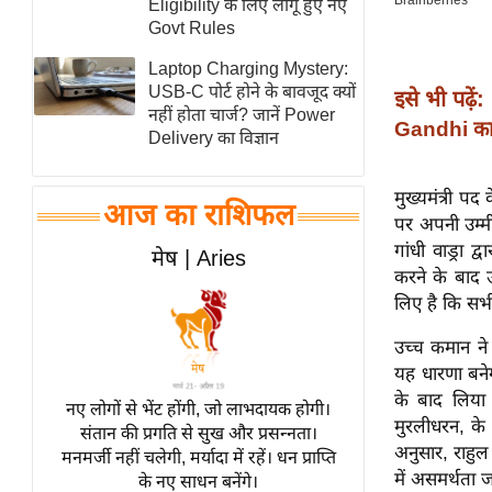
Eligibility के लिए लागू हुए नए
स्तंभ
Govt Rules
एम.
Laptop Charging Mystery:
आर.
USB-C पोर्ट होने के बावजूद क्यों
इसे भी पढ़ें:
नहीं होता चार्ज? जानें Power
आई.
Gandhi का
Delivery का विज्ञान
चाय पर
समीक्षा
मुख्यमंत्री पद
आज का राशिफल
धर्म
पर अपनी उम्मीद
ज्योतिष
गांधी वाड्रा द
मेष | Aries
करने के बाद 
प्रभु
लिए है कि सभी
महिमा/
धर्मस्थल
उच्च कमान ने 
यह धारणा बनेग
व्रत
के बाद लिया 
त्योहार
नए लोगों से भेंट होंगी, जो लाभदायक होगी।
मुरलीधरन, के 
संतान की प्रगति से सुख और प्रसन्नता।
राशिफल
अनुसार, राहुल 
मनमर्जी नहीं चलेगी, मर्यादा में रहें। धन प्राप्ति
विशेष
में असमर्थता 
के नए साधन बनेंगे।