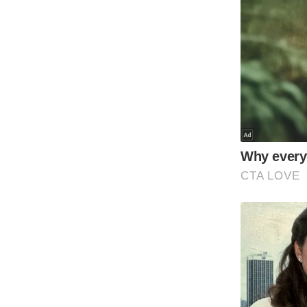
Code Of Ethics
RSS
Our Team
Expert Panel
Loksabhachunav
Android App