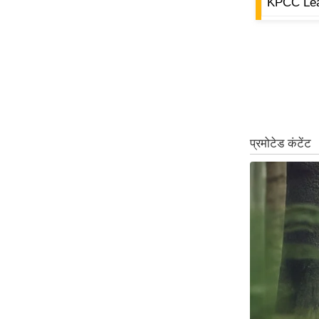
KPCC Lea
ऑडियो
इंफ़ोग्राफ़िक
राज्यों से
शहरों से
वेब स्टोरी
कार्टून
Short
Videos
iOS App
About us
Contact Editor
Advertise
Privacy Policy
Grievance
Redressal