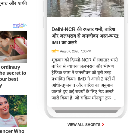
ष्णुनाध और शफी
Delhi-NCR की रफ्तार थमी, बारिश
और जलभराव से जनजीवन अस्त-व्यस्त;
IMD का अलर्ट
राष्ट्रीय
Aug 07, 2026 7:36PM
शुक्रवार को दिल्ली-NCR में लगातार भारी
बारिश से व्यापक जलभराव और भीषण
ट्रैफिक जाम ने जनजीवन को बुरी तरह
प्रभावित किया। IMD ने अगले 2 घंटों में
आंधी-तूफान व और बारिश का अनुमान
जताते हुए कई राज्यों के लिए 'रेड अलर्ट'
जारी किया है, जो सक्रिय मॉनसून ट्रफ़ और
चक्रवाती हवाओं के घेरे का परिणाम है,
जिससे यातायात बाधित होने के साथ-साथ
सफदरजंग अस्पताल में भी जलभराव की
स्थिति बनी।
VIEW ALL SHORTS