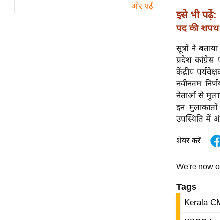
विश्लेषण
और पढ़ें
इसे भी पढ़ें:
ट्रेंडिंग
पद की शपथ
Q
सूत्रों ने बत
u
प्रदेश कांग्रे
i
केंद्रीय पर्य
c
नवीनतम निर्णय
k
नेताओं से मुल
L
इन मुलाकातों 
i
उपस्थिति में 
n
k
शेयर करें
s
We're now 
विधानसभा
चुनाव
Tags
फोटो
Kerala C
वीडियो