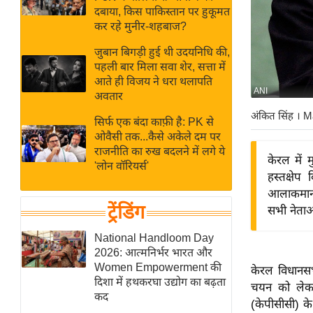
बजट
Hindi
दबाया, किस पाकिस्तान पर हुकूमत
खेल
News
कर रहे मुनीर-शहबाज?
क्रिकेट
जुबान बिगड़ी हुई थी उदयनिधि की,
Hindi
IPL
पहली बार मिला सवा शेर, सत्ता में
आते ही विजय ने धरा थलापति
Videos
2026
ANI
अवतार
क्राइम
अंकित सिंह
। M
सिर्फ एक बंदा काफ़ी है: PK से
ई-पेपर
ओवैसी तक...कैसे अकेले दम पर
मिसाल बेमिसाल
राजनीति का रुख बदलने में लगे ये
केरल में 
'लोन वॉरियर्स'
शख्सियत
हस्तक्षेप
यंग इंडिया
आलाकमान इ
ट्रेंडिंग
सभी नेताओ
साहित्य जगत
ऑटो वर्ल्ड
National Handloom Day
2026: आत्मनिर्भर भारत और
न्यूज ब्रीफ
Women Empowerment की
केरल विधानसभ
मनोरंजन जगत
दिशा में हथकरघा उद्योग का बढ़ता
चयन को लेकर 
कद
बॉलीवुड
(केपीसीसी) के