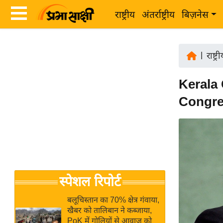
राष्ट्रीय
अंतर्राष्ट्रीय
बिज़नेस
Latest
ता
News
|
राष्ट्र
ज़ा
in
ख
Kerala 
Hindi
ब
Congres
र
Hindi
राष्ट्रीय
News
अंतर्राष्ट्रीय
Live
बिज़नेस
उद्योग
Breaking
स्पेशल रिपोर्ट
जगत
News in
विशेषज्ञ
Hindi
बलूचिस्तान का 70% क्षेत्र गंवाया,
राय
खैबर को तालिबान ने कब्जाया,
PoK में गोलियों से आवाज को