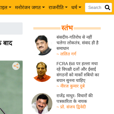
टाइल
मनोरंजन जगत
राजनीति
धर्म
स्तंभ
संसदीय-गतिरोध से नहीं
े बाद
चलेगा लोकतंत्र, संवाद ही है
समाधान
~ ललित गर्ग
FCRA Bill पर हल्ला मचा
रहे विपक्षी दलों और ईसाई
संगठनों को मार्को रुबियो का
बयान सुनना चाहिए
~ नीरज कुमार दुबे
राजेंद्र माथुर- विचारों की
पत्रकारिता के नायक
~ प्रो. संजय द्विवेदी