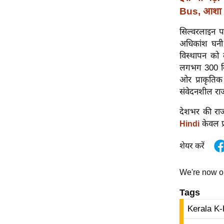
विश्लेषण
Bus, आशा व
ट्रेंडिंग
सिल्वरलाइन प
अधिकांश घनी 
Q
विस्थापन को 
u
लगभग 300 किल
i
ओर प्राकृतिक
c
संवेदनशील राज
k
L
देशभर की राज
i
केवल प्
Hindi
n
k
शेयर करें
s
We're now 
विधानसभा
चुनाव
Tags
फोटो
Kerala K-
वीडियो