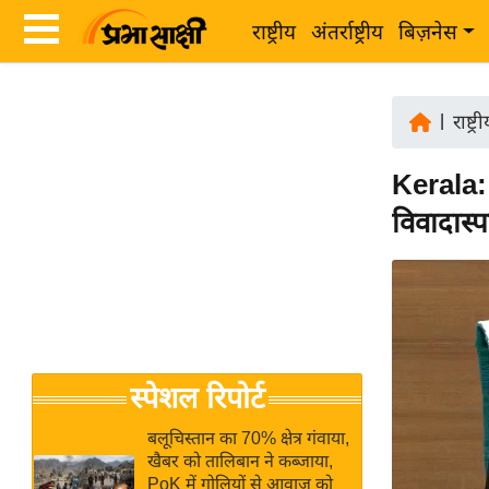
राष्ट्रीय
अंतर्राष्ट्रीय
बिज़नेस
Latest
ता
News
|
राष्ट्र
ज़ा
in
ख
Kerala:
Hindi
ब
विवादास्प
र
Hindi
राष्ट्रीय
News
अंतर्राष्ट्रीय
Live
बिज़नेस
उद्योग
Breaking
स्पेशल रिपोर्ट
जगत
News in
विशेषज्ञ
Hindi
बलूचिस्तान का 70% क्षेत्र गंवाया,
राय
खैबर को तालिबान ने कब्जाया,
PoK में गोलियों से आवाज को