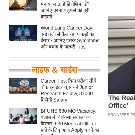
हॉलीवुड
मनाया जाता है हिरोशिमा डे?
जानिए परमाणु हमले की पूरी
फिल्म समीक्षा
कहानी
Breaking
World Lung Cancer Day:
News
क्यों तेजी से फैल रहा फेफड़ों का
लाइफस्टाइल
कैंसर? जानिए इसके Symptoms
और बचाव के जरूरी Tips
टेक्नॉलॉजी
ब्यूटी/फैशन
घरेलू नुस्खे
लाइफ & साइंस
पर्यटन स्थल
Career Tips: बिना परीक्षा सीधे
फिटनेस मंत्रा
वॉक इन इंटरव्यू से बनें Junior
Research Fellow, 37000
रिलेशनशिप
मिलेगी Salary
राजनीति
BFUHS 630 MO Vacancy:
विश्लेषण
पंजाब में चिकित्सा सेवाओं का
समसामयिक
विस्तार, 630 Medical Officer
पदों के लिए आज Apply करने का
मातृभूमि