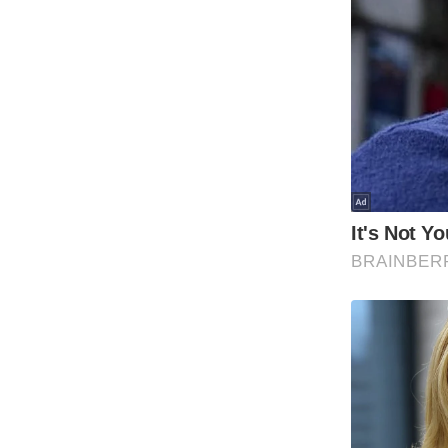
Code Of Ethics
RSS
Our Team
Expert Panel
Loksabhachunav
Android App