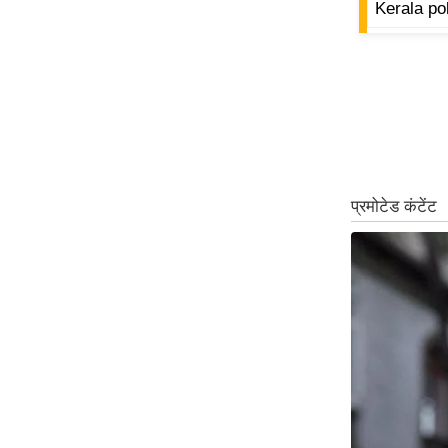
Kerala pol
ऑडियो
इंफ़ोग्राफ़िक
राज्यों से
शहरों से
वेब स्टोरी
कार्टून
Short
Videos
iOS App
About us
Contact Editor
Advertise
Privacy Policy
Grievance
Redressal