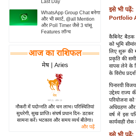
Last Day
स्तंभ
इसे भी पढ़ें:
WhatsApp Group Chat बनेगा
एम.
Portfolio 
और भी स्मार्ट, @all Mention
आर.
और Poll Timer जैसे 3 धांसू
Features लॉन्च
आई.
कैबिनेट बैठक
चाय पर
को भूमि सीमां
समीक्षा
आज का राशिफल
लिए शुरू की ग
प्रकृति की समी
धर्म
मेष | Aries
वापस लेने के 
ज्योतिष
के विरोध प्रदर्
प्रभु
पिनारयी विजयन
महिमा/
उद्देश्य राज्
धर्मस्थल
परियोजना को ज
व्रत
नौकरी में पदोन्नति और धन लाभ। परिस्थितियां
अधिग्रहण और व
त्योहार
सुधरेगी, सुख प्राप्ति। संघर्ष प्रधान दिन- डटकर
वर्ष में इस
सामना करें। भटकाव और समय व्यर्थ बीतेगा।
राशिफल
कार्यवाही रोक
और पढ़ें
विशेष
इसे भी पढ़ें: