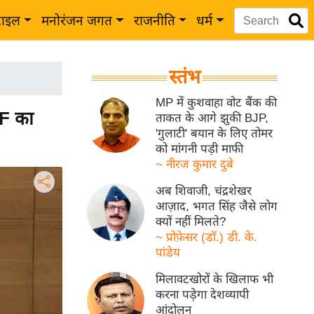
टाइल
मनोरंजन जगत
राजनीति
धर्म
स्तंभ
MP में कुशवाहा वोट बैंक की
F का
ताकत के आगे झुकी BJP,
'गुलाटी' बयान के लिए तोमर
को मांगनी पड़ी माफी
~ नीरज कुमार दुबे
अब शिवाजी, चंद्रशेखर
आज़ाद, भगत सिंह जैसे लोग
क्यों नहीं मिलते?
~ प्रोफ़ेसर (डॉ.) डी. के.
पांडेय
मिलावटखोरों के खिलाफ भी
करना पड़ेगा देशव्यापी
आंदोलन