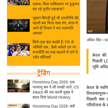
बजट
Hindi
दबाया, किस पाकिस्तान पर हुकूमत
खेल
News
कर रहे मुनीर-शहबाज?
क्रिकेट
जुबान बिगड़ी हुई थी उदयनिधि की,
Hindi
IPL
पहली बार मिला सवा शेर, सत्ता में
आते ही विजय ने धरा थलापति
Videos
2026
ANI
अवतार
क्राइम
अंकित सिंह
। M
सिर्फ एक बंदा काफ़ी है: PK से
ई-पेपर
ओवैसी तक...कैसे अकेले दम पर
मिसाल बेमिसाल
राजनीति का रुख बदलने में लगे ये
केरल की 
'लोन वॉरियर्स'
शख्सियत
पिछली LDF
यंग इंडिया
भूमि अधिग्
ट्रेंडिंग
साहित्य जगत
ऑटो वर्ल्ड
Hiroshima Day 2026: एक
परमाणु बम ने ली लाखों जानें, US
केरल के नवनिर
न्यूज ब्रीफ
Attack की उस काली सुबह ने
तिरुवनंतपुरम
मनोरंजन जगत
बदल दिया World History
पिछली वाम लो
बॉलीवुड
परियोजना के र
Hiroshima Day 2026: क्यों