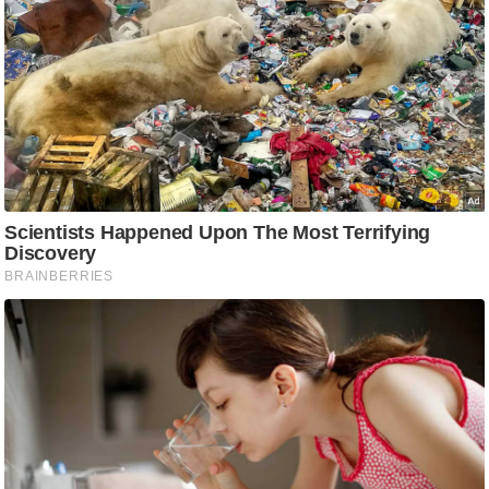
ड
हॉ
ली
वु
ड
फि
ल्म
स
मी
क्षा
B
r
e
a
k
i
n