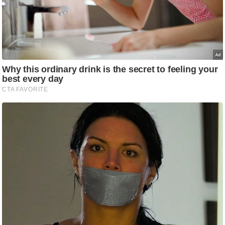
g
N
e
w
s
ला
इ
फ
स्टा
इ
ल
टे
क्नॉ
लॉ
जी
ब्यू
टी