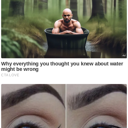
ति
ष
प्र
भु
म
हि
मा
/
ध
र्म
स्थ
ल
व्र
त
त्यो
हा
र