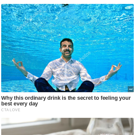
ष
ण
स
म
सा
म
यि
क
मा
तृ
भू
मि
स्तं
भ
ए
म
.