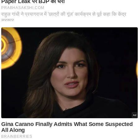
ट
ने
स
मं
त्रा
रि
ले
श
न
शि
प
रा
ज
नी
ति
वि
श्ले