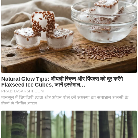
आ
र
.
आ
ई
.
चा
य
प
र
स
मी
क्षा
ध
र्म
ज्यो