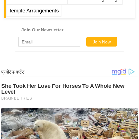
र्ल्ड
Temple Arrangements
न्यू
ज
ब्री
फ
म
नो
रं
ज
न
ज
ग
त
बॉ
ली
वु