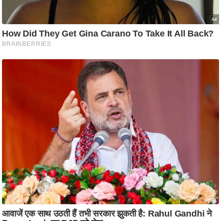
/
फै
श
न
घ
रे
लू
नु
स्खे
प
र्य
ट
न
स्थ
ल
फि