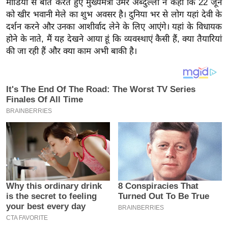
मीडिया से बात करते हुए मुख्यमंत्री उमर अब्दुल्ला ने कहा कि 22 जून
य
को खीर भवानी मेले का शुभ अवसर है। दुनिया भर से लोग यहां देवी के
ब
दर्शन करने और उनका आशीर्वाद लेने के लिए आएंगे। यहां के विधायक
ज
होने के नाते, मैं यह देखने आया हूं कि व्यवस्थाएं कैसी हैं, क्या तैयारियां
ट
की जा रही हैं और क्या काम अभी बाकी है।
खे
ल
क्रि
के
ट
I
P
L
2
0
2
6
क्रा