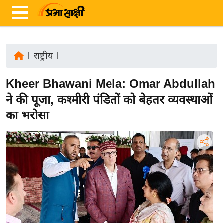
|
राष्ट्रीय
|
ता
Kheer Bhawani Mela: Omar Abdullah
ज़ा
ख
ने की पूजा, कश्मीरी पंडितों को बेहतर व्यवस्थाओं
ब
का भरोसा
र
रा
ष्ट्री
य
अं
त
र्रा
ष्ट्री