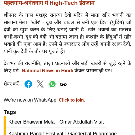
ख्सि
पहलगाम-अनंतनाग में High-Tech इंतज़ाम
य
श्रीनगर के पास मशहूर रागन्या देवी मंदिर में माता खीर भवानी का
त
सालाना मेला। 'खीर' - दूध और चावल से बनी एक डिश (पुडिंग) जो
यं
देवी को खुश करने के लिए चढ़ाई जाती है। खीर भवानी का मतलब
ग
कभी-कभी 'दूध की देवी' भी बताया जाता है। कश्मीर के हिंदुओं में खीर
इं
भवानी की पूजा आम है; उनमें से ज़्यादातर लोग उन्हें अपनी रक्षक देवी,
डि
यानी कुलदेवी के तौर पर पूजते हैं।
या
देशभर की राजनीति, ताज़ा घटनाओं और बड़ी खबरों से जुड़े रहने के
सा
लिए पढ़ें
केवल प्रभासाक्षी पर।
National News in Hindi
हि
त्य
शेयर करें
ज
ग
We're now on WhatsApp.
Click to join.
त
Tags
ऑ
Kheer Bhawani Mela
Omar Abdullah Visit
टो
व
Kashmiri Pandit Festival
Ganderbal Pilgrimage