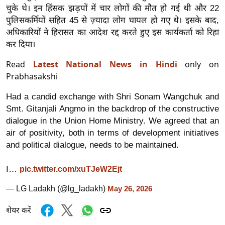
ड
चुके थे। इन हिंसक झड़पों में चार लोगों की मौत हो गई थी और 22
हॉ
पुलिसकर्मियों सहित 45 से ज़्यादा लोग घायल हो गए थे। इसके बाद,
ली
अधिकारियों ने हिरासत का आदेश रद्द करते हुए इस कार्यकर्ता को रिहा
वु
कर दिया।
ड
Read
Latest National News in Hindi
only on
फि
Prabhasakshi
ल्म
स
Had a candid exchange with Shri Sonam Wangchuk and
Smt. Gitanjali Angmo in the backdrop of the constructive
मी
dialogue in the Union Home Ministry. We agreed that an
क्षा
air of positivity, both in terms of development initiatives
B
and political dialogue, needs to be maintained.
r
e
I…
pic.twitter.com/xuTJeW2Ejt
a
— LG Ladakh (@lg_ladakh)
May 26, 2026
k
i
शेयर करें
n