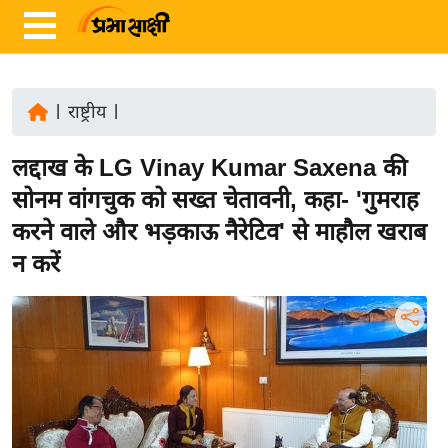
|
राष्ट्रीय
|
ता
लद्दाख के LG Vinay Kumar Saxena की
ज़ा
ख
सोनम वांगचुक को सख्त चेतावनी, कहा- 'गुमराह
ब
करने वाले और भड़काऊ नैरेटिव' से माहौल खराब
र
न करें
रा
ष्ट्री
य
अं
त
र्रा
ष्ट्री