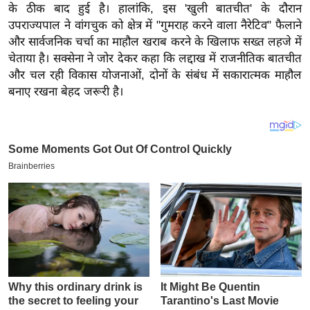
य
के ठीक बाद हुई है। हालांकि, इस 'खुली बातचीत' के दौरान
ब
उपराज्यपाल ने वांगचुक को क्षेत्र में "गुमराह करने वाला नैरेटिव" फैलाने
और सार्वजनिक चर्चा का माहौल खराब करने के खिलाफ सख्त लहजे में
ज
चेताया है। सक्सेना ने जोर देकर कहा कि लद्दाख में राजनीतिक बातचीत
ट
और चल रही विकास योजनाओं, दोनों के संबंध में सकारात्मक माहौल
खे
बनाए रखना बेहद जरूरी है।
ल
क्रि
के
ट
I
P
L
2
0
2
6
क्रा