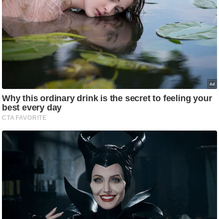
ष
ण
स
म
सा
म
यि
क
मा
तृ
भू
मि
स्तं
भ
ए
म
.