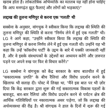
ख्सि
खराब होता है। लोकतांत्रिक अभिव्यक्ति का मतलब यह नहीं होना चाहिए
कि आप मनगढ़ंत झूठ फैलाएं और लोगों को भड़काएं।"
य
त
लद्दाख की तुलना मणिपुर से करना एक 'गलती' थी
यं
सक्सेना के अनुसार, वांगचुक ने स्वीकार किया कि लद्दाख की स्थिति की
ग
तुलना मणिपुर की स्थिति से करना "निर्णय लेने में हुई एक गलती" थी।
इं
LG ने आगे कहा, "उन्होंने स्वीकार किया कि लद्दाख की स्थिति की
डि
तुलना मणिपुर से करना निर्णय लेने में हुई एक गलती थी। उन्होंने यह भी
या
कहा कि उन्हें 'कॉकरोच पार्टी' के उद्गम के बारे में पक्की जानकारी नहीं
सा
है, और वे इसके संस्थापकों के उद्देश्यों का अध्ययन करेंगे और ज़रूरत
हि
पड़ने पर अपने रुख पर फिर से विचार करेंगे।"
त्य
LG सक्सेना ने वांगचुक को केंद्र सरकार के साथ बातचीत में हुई
ज
"सकारात्मक प्रगति" के बीच रैलियां और विरोध प्रदर्शन करने के
ग
खिलाफ भी सलाह दी। पोस्ट में लिखा था, "मैंने इस बात पर भी ज़ोर
त
दिया कि केंद्र सरकार द्वारा शुरू की गई सकारात्मक विकास पहलों के
ऑ
बावजूद, बार-बार रैलियां और विरोध प्रदर्शन करने से पर्यटन क्षेत्र की
टो
आर्थिक गतिविधियों पर नकारात्मक असर पड़ेगा, जो कि लद्दाख की
व
अर्थव्यवस्था की रीढ़ है। श्री वांगचुक ने हाल के दिनों में शुरू की गई