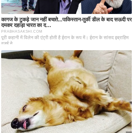
ति
ष
प्र
भु
म
हि
मा
/
ध
र्म
स्थ
ल
व्र
त
त्यो
हा
र