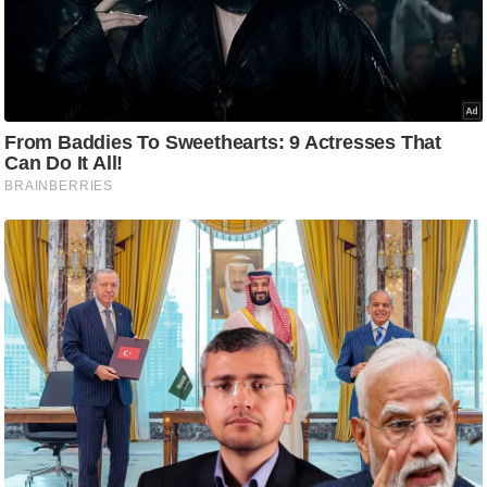
आ
र
.
आ
ई
.
चा
य
प
र
स
मी
क्षा
ध
र्म
ज्यो