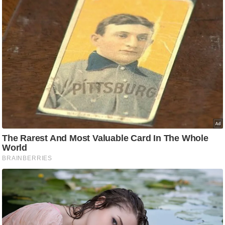
ट
ने
स
मं
त्रा
रि
ले
श
न
शि
प
रा
ज
नी
ति
वि
श्ले