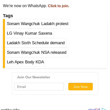
g
We're now on WhatsApp.
Click to join.
N
e
Tags
w
Sonam Wangchuk Ladakh protest
s
LG Vinay Kumar Saxena
ला
इ
Ladakh Sixth Schedule demand
फ
Sonam Wangchuk NSA released
स्टा
इ
Leh Apex Body KDA
ल
टे
क्नॉ
लॉ
जी
ब्यू
टी