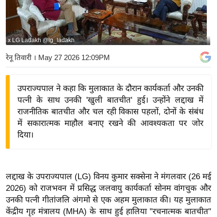
य
बि
ज़
x LG Ladakh @lg_ladakh
ने
रेनू तिवारी
। May 27 2026 12:09PM
स
उ
उपराज्यपाल ने कहा कि मुलाकात के दौरान कार्यकर्ता और उनकी
द्यो
पत्नी के साथ उनकी 'खुली बातचीत' हुई। उन्होंने लद्दाख में
ग
राजनीतिक बातचीत और चल रही विकास पहलों, दोनों के संबंध
ज
में सकारात्मक माहौल बनाए रखने की आवश्यकता पर जोर
ग
दिया।
त
वि
शे
लद्दाख के उपराज्यपाल (LG) विनय कुमार सक्सेना ने मंगलवार (26 मई
ष
2026) को राजभवन में प्रसिद्ध जलवायु कार्यकर्ता सोनम वांगचुक और
ज्ञ
उनकी पत्नी गीतांजलि अंगमो से एक अहम मुलाकात की। यह मुलाकात
रा
केंद्रीय गृह मंत्रालय (MHA) के साथ हुई हालिया "रचनात्मक बातचीत"