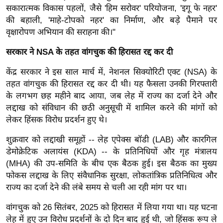
सकारात्मक विकास पहलों, जैसे 'हिम सरोवर' परियोजना, 'इगू फे ​​नहर'
र्ल्ड
की बहाली, 'माहे-टोपको नहर' का निर्माण, और बड़े पैमाने पर
न्यू
वृक्षारोपण अभियान की सराहना की।"
ज
ब्री
सरकार ने NSA के तहत वांगचुक की हिरासत रद्द कर दी
फ
केंद्र सरकार ने इस साल मार्च में, नेशनल सिक्योरिटी एक्ट (NSA) के
म
तहत वांगचुक की हिरासत रद्द कर दी थी। यह फैसला उनकी गिरफ्तारी
नो
के लगभग छह महीने बाद आया, जब लेह में राज्य का दर्जा देने और
रं
लद्दाख को संविधान की छठी अनुसूची में शामिल करने की मांगों को
ज
लेकर हिंसक विरोध प्रदर्शन हुए थे।
न
शुक्रवार को लद्दाखी समूहों -- लेह एपेक्स बॉडी (LAB) और कारगिल
ज
डेमोक्रेटिक अलायंस (KDA) -- के प्रतिनिधियों और गृह मंत्रालय
ग
(MHA) की उप-समिति के बीच एक बैठक हुई। इस बैठक का मुख्य
त
फोकस लद्दाख के लिए संवैधानिक सुरक्षा, लोकतांत्रिक प्रतिनिधित्व और
बॉ
राज्य का दर्जा देने की लंबे समय से चली आ रही मांग पर था।
ली
वांगचुक को 26 सितंबर, 2025 को हिरासत में लिया गया था। यह घटना
वु
लेह में हुए उन विरोध प्रदर्शनों के दो दिन बाद हुई थी, जो हिंसक रूप ले