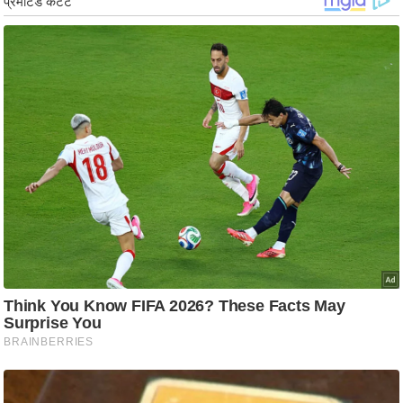
/
फै
श
न
घ
रे
लू
नु
स्खे
प
र्य
ट
न
स्थ
ल
फि