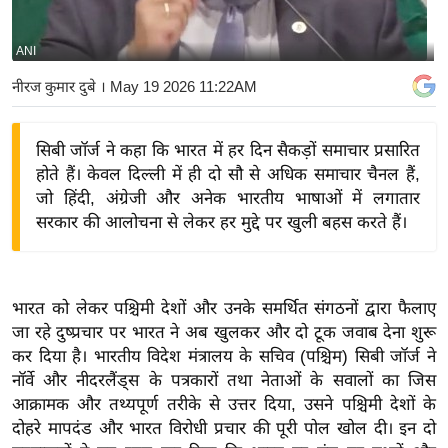
य
बि
ANI
ज़
नीरज कुमार दुबे
। May 19 2026 11:22AM
ने
स
सिबी जॉर्ज ने कहा कि भारत में हर दिन सैकड़ों समाचार प्रसारित
उ
होते हैं। केवल दिल्ली में ही दो सौ से अधिक समाचार चैनल हैं,
द्यो
जो हिंदी, अंग्रेजी और अनेक भारतीय भाषाओं में लगातार
ग
सरकार की आलोचना से लेकर हर मुद्दे पर खुली बहस करते हैं।
ज
ग
त
भारत को लेकर पश्चिमी देशों और उनके समर्थित संगठनों द्वारा फैलाए
वि
जा रहे दुष्प्रचार पर भारत ने अब खुलकर और दो टूक जवाब देना शुरू
शे
कर दिया है। भारतीय विदेश मंत्रालय के सचिव (पश्चिम) सिबी जॉर्ज ने
ष
नॉर्वे और नीदरलैंड्स के पत्रकारों तथा नेताओं के सवालों का जिस
ज्ञ
आक्रामक और तथ्यपूर्ण तरीके से उत्तर दिया, उसने पश्चिमी देशों के
रा
दोहरे मापदंड और भारत विरोधी प्रचार की पूरी पोल खोल दी। इन दो