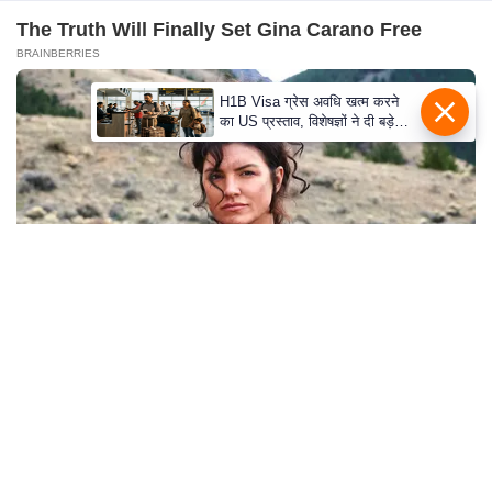
S
The Truth Will Finally Set Gina Carano Free
O
BRAINBERRIES
u
r
H1B Visa ग्रेस अवधि खत्म करने
का US प्रस्ताव, विशेषज्ञों ने दी बड़े
T
विस्थापन की चेतावनी
e
a
m
E
x
p
e
r
Why this ordinary drink is the secret to feeling
your best every day
t
CTA LOVE
P
a
n