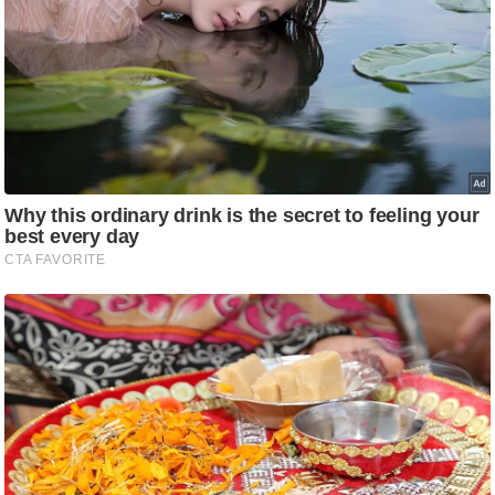
आ
र
.
आ
ई
.
चा
य
प
र
स
मी
क्षा
ध
र्म
ज्यो