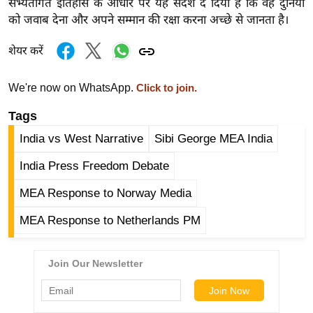
सभ्यतागत इतिहास के आधार पर यह संदेश दे दिया है कि वह दुनिया
g
को जवाब देना और अपने सम्मान की रक्षा करना अच्छे से जानता है।
N
e
शेयर करें
w
s
We're now on WhatsApp.
Click to join.
ला
Tags
इ
फ
India vs West Narrative
Sibi George MEA India
स्टा
India Press Freedom Debate
इ
ल
MEA Response to Norway Media
टे
MEA Response to Netherlands PM
क्नॉ
लॉ
जी
ब्यू
टी