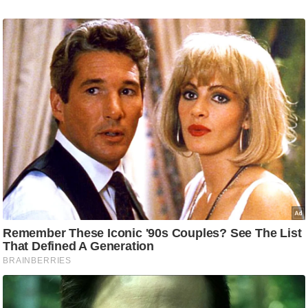
ट
ने
स
मं
त्रा
रि
ले
श
न
शि
प
रा
ज
नी
ति
वि
श्ले