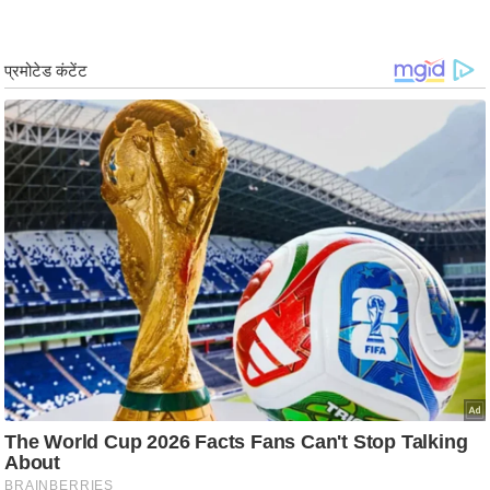
/
फै
श
न
घ
रे
लू
नु
स्खे
प
र्य
ट
न
स्थ
ल
फि