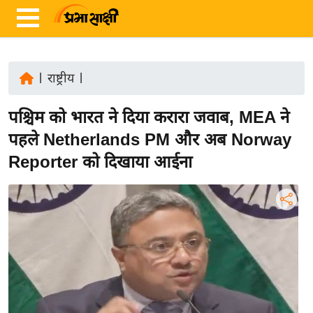
|
राष्ट्रीय
|
ता
पश्चिम को भारत ने दिया करारा जवाब, MEA ने
ज़ा
ख
पहले Netherlands PM और अब Norway
ब
Reporter को दिखाया आईना
र
रा
ष्ट्री
य
अं
त
र्रा
ष्ट्री