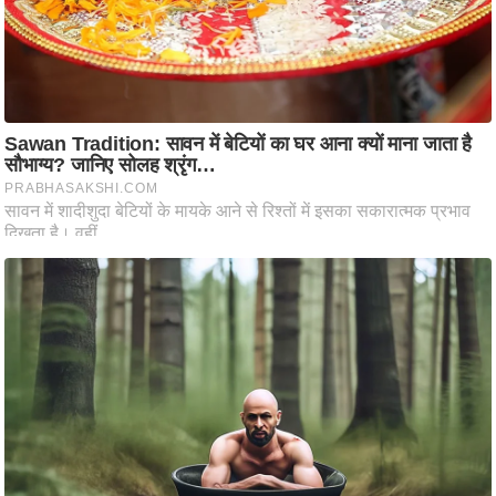
ति
ष
प्र
भु
म
हि
मा
/
ध
र्म
स्थ
ल
व्र
त
त्यो
हा
र