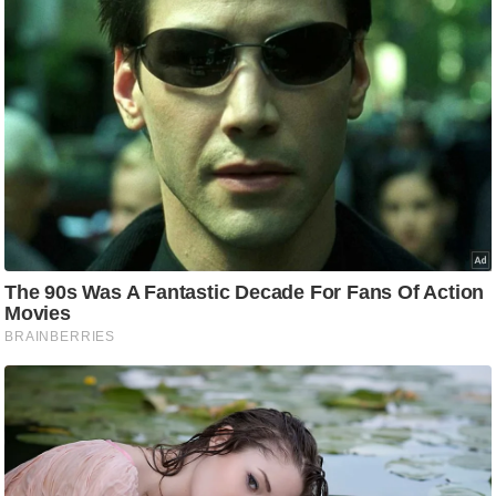
ष
ण
स
म
सा
म
यि
क
मा
तृ
भू
मि
स्तं
भ
ए
म
.