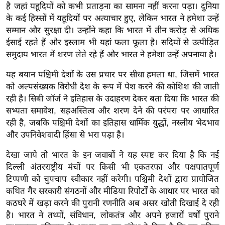
ड
है जहां यहूदियों को कभी प्रताड़ना का सामना नहीं करना पड़ा। दुनिया
हॉ
के कई हिस्सों में यहूदियों पर अत्याचार हुए, लेकिन भारत ने हमेशा उन्हें
ली
सम्मान और सुरक्षा दी। उन्होंने कहा कि भारत में तीन करोड़ से अधिक
वु
ईसाई रहते हैं और इस्लाम भी यहां फला फूला है। सदियों से उत्पीड़ित
ड
समुदाय भारत में शरण लेते रहे हैं और भारत ने हमेशा उन्हें अपनाया है।
फि
यह बयान पश्चिमी देशों के उस प्रचार पर सीधा हमला था, जिसमें भारत
ल्म
को अल्पसंख्यक विरोधी देश के रूप में पेश करने की कोशिश की जाती
स
रही है। सिबी जॉर्ज ने इतिहास के उदाहरण देकर बता दिया कि भारत की
मी
सभ्यता समावेश, सहअस्तित्व और शरण देने की परंपरा पर आधारित
क्षा
रही है, जबकि पश्चिमी देशों का इतिहास धार्मिक युद्धों, नस्लीय भेदभाव
और उपनिवेशवादी हिंसा से भरा पड़ा है।
B
r
देखा जाये तो भारत के इन जवाबों ने यह स्पष्ट कर दिया है कि नई
e
दिल्ली अंतरराष्ट्रीय मंचों पर किसी भी एकतरफा और पक्षपातपूर्ण
a
टिप्पणी को चुपचाप स्वीकार नहीं करेगी। पश्चिमी देशों द्वारा प्रायोजित
k
कथित गैर सरकारी संगठनों और मीडिया रिपोर्टों के आधार पर भारत को
i
कठघरे में खड़ा करने की पुरानी रणनीति अब असर खोती दिखाई दे रही
है। भारत ने तथ्यों, संविधान, लोकतंत्र और अपने हजारों वर्षों पुराने
n