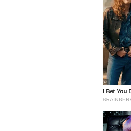
Code Of Ethics
RSS
Our Team
Expert Panel
Loksabhachunav
Android App