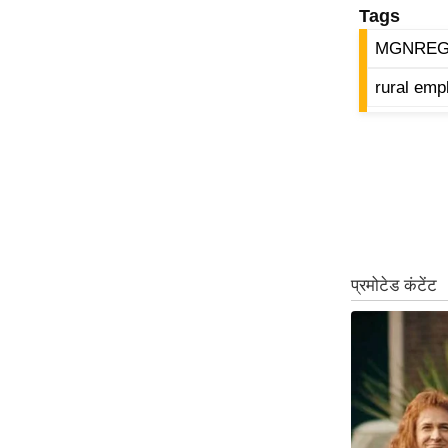
Tags
ऑडियो
MGNRE
इंफ़ोग्राफ़िक
राज्यों से
rural em
शहरों से
वेब स्टोरी
कार्टून
Short
Videos
iOS App
About us
Contact Editor
Advertise
Privacy Policy
Grievance
Redressal