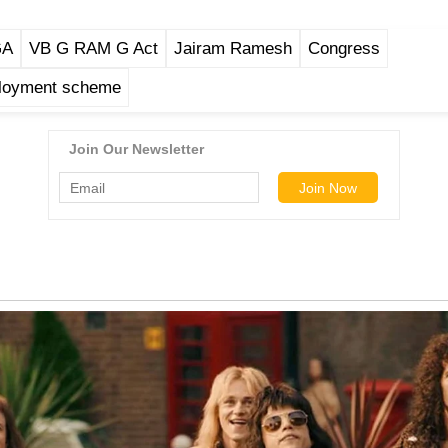
GA
VB G RAM G Act
Jairam Ramesh
Congress
ployment scheme