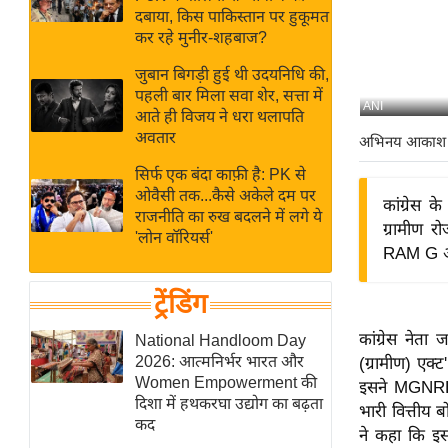
बजट
Hindi
दबाया, किस पाकिस्तान पर हुकूमत
खेल
News
कर रहे मुनीर-शहबाज?
क्रिकेट
जुबान बिगड़ी हुई थी उदयनिधि की,
Hindi
IPL
पहली बार मिला सवा शेर, सत्ता में
ANI
आते ही विजय ने धरा थलापति
Videos
2026
अवतार
अभिनय आकाश
क्राइम
सिर्फ एक बंदा काफ़ी है: PK से
ई-पेपर
ओवैसी तक...कैसे अकेले दम पर
कांग्रेस क
मिसाल बेमिसाल
राजनीति का रुख बदलने में लगे ये
ग्रामीण 
'लोन वॉरियर्स'
शख्सियत
RAM G अध
यंग इंडिया
ट्रेंडिंग
साहित्य जगत
ऑटो वर्ल्ड
कांग्रेस नेत
National Handloom Day
2026: आत्मनिर्भर भारत और
(ग्रामीण) एक
न्यूज ब्रीफ
Women Empowerment की
इसने MGNREG
मनोरंजन जगत
दिशा में हथकरघा उद्योग का बढ़ता
भारी वित्तीय ब
कद
बॉलीवुड
ने कहा कि इस