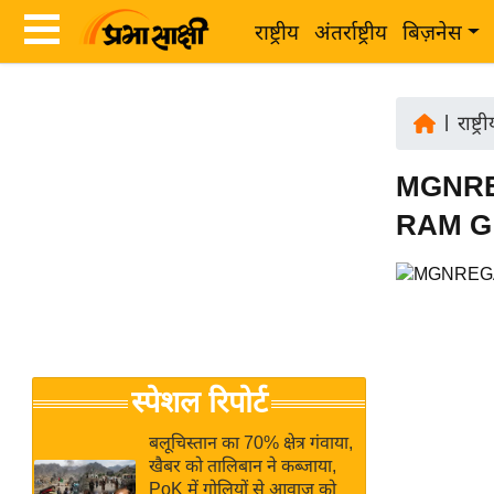
राष्ट्रीय
अंतर्राष्ट्रीय
बिज़नेस
Latest
ता
News
|
राष्ट्र
ज़ा
in
ख
MGNREG
Hindi
ब
RAM G ए
र
Hindi
राष्ट्रीय
News
अंतर्राष्ट्रीय
Live
बिज़नेस
उद्योग
Breaking
स्पेशल रिपोर्ट
जगत
News in
विशेषज्ञ
Hindi
बलूचिस्तान का 70% क्षेत्र गंवाया,
राय
खैबर को तालिबान ने कब्जाया,
PoK में गोलियों से आवाज को