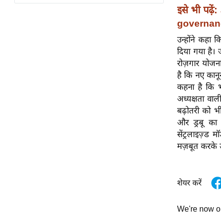
विश्लेषण
इसे भी पढ़ें:
ट्रेंडिंग
governan
उन्होंने कहा 
Q
दिया गया है।
u
रोज़गार योज
i
है कि नए कान
c
कहना है कि भ
k
अध्यक्षता वा
L
बढ़ोतरी को भी
i
और ड्रबू क
n
सेंट्रलाइज़्ड
k
मज़बूत करके उ
s
विधानसभा
शेयर करें
चुनाव
फोटो
We're now 
वीडियो