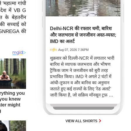
'महात्मा गांधी
 देश में VB G
त के बेहतरीन
' की सच्चाई को
Delhi-NCR की रफ्तार थमी, बारिश
ी MGNREGA की
और जलभराव से जनजीवन अस्त-व्यस्त;
IMD का अलर्ट
राष्ट्रीय
Aug 07, 2026 7:36PM
शुक्रवार को दिल्ली-NCR में लगातार भारी
बारिश से व्यापक जलभराव और भीषण
ट्रैफिक जाम ने जनजीवन को बुरी तरह
प्रभावित किया। IMD ने अगले 2 घंटों में
आंधी-तूफान व और बारिश का अनुमान
जताते हुए कई राज्यों के लिए 'रेड अलर्ट'
जारी किया है, जो सक्रिय मॉनसून ट्रफ़ और
चक्रवाती हवाओं के घेरे का परिणाम है,
जिससे यातायात बाधित होने के साथ-साथ
सफदरजंग अस्पताल में भी जलभराव की
स्थिति बनी।
VIEW ALL SHORTS