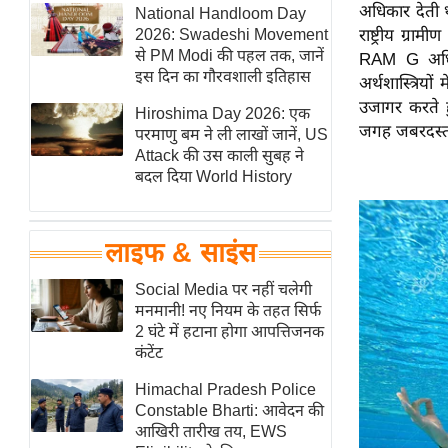
अधिकार देती थ
हॉलीवुड
National Handloom Day
2026: Swadeshi Movement
राष्ट्रीय ग्
फिल्म समीक्षा
से PM Modi की पहल तक, जानें
RAM G अधिनि
Breaking
इस दिन का गौरवशाली इतिहास
अर्थशास्त्रिय
News
उजागर करते 
Hiroshima Day 2026: एक
जगह जबरदस्ती
लाइफस्टाइल
परमाणु बम ने ली लाखों जानें, US
Attack की उस काली सुबह ने
टेक्नॉलॉजी
बदल दिया World History
ब्यूटी/फैशन
घरेलू नुस्खे
लाइफ & साइंस
पर्यटन स्थल
फिटनेस मंत्रा
Social Media पर नहीं चलेगी
मनमानी! नए नियम के तहत सिर्फ
रिलेशनशिप
2 घंटे में हटाना होगा आपत्तिजनक
राजनीति
कंटेंट
विश्लेषण
Himachal Pradesh Police
समसामयिक
Constable Bharti: आवेदन की
आखिरी तारीख तय, EWS
मातृभूमि