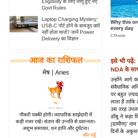
Eligibility के लिए लागू हुए नए
स्तंभ
Govt Rules
एम.
Laptop Charging Mystery:
आर.
USB-C पोर्ट होने के बावजूद क्यों
नहीं होता चार्ज? जानें Power
आई.
Delivery का विज्ञान
चाय पर
समीक्षा
आज का राशिफल
इसे भी पढ़ें:
धर्म
NDA के साथ
ज्योतिष
मेष | Aries
उन्होंने आगे
प्रभु
संवैधानिक अधि
महिमा/
पर बहुत ज़्या
धर्मस्थल
लाता है ताकि 
व्रत
उस तरह उपलब्
त्योहार
नौकरी पक्की होगी। व्यापारिक साझेदारी में
डॉबू ने कहा
कड़ी नजर रखें। संतान की उन्नति से प्रसन्नता।
राशिफल
(ग्रामीण)' न
अशुभ समाचार, धन हानि और दुर्घटना।
दिनों के अकु
विशेष
और पढ़ें