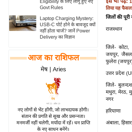
इसे भी पढ़ें:
1
Eligibility के लिए लागू हुए नए
स्तंभ
Govt Rules
लिया यह फैसल
एम.
जिलों की पूरी 
Laptop Charging Mystery:
आर.
USB-C पोर्ट होने के बावजूद क्यों
राजस्थान
नहीं होता चार्ज? जानें Power
आई.
Delivery का विज्ञान
चाय पर
जिले- कोटा, 
समीक्षा
जयपुर, जैसलम
आज का राशिफल
धर्म
फुलेरा (जयपुर
ज्योतिष
मेष | Aries
उत्तर प्रदेश (
प्रभु
महिमा/
जिले- बुलन्द
धर्मस्थल
मथुरा, मेरठ,
नगर
व्रत
त्योहार
नए लोगों से भेंट होंगी, जो लाभदायक होगी।
हरियाणा
संतान की प्रगति से सुख और प्रसन्नता।
राशिफल
अंबाला, हिसार
मनमर्जी नहीं चलेगी, मर्यादा में रहें। धन प्राप्ति
विशेष
के नए साधन बनेंगे।