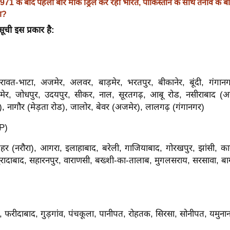
971 के बाद पहली बार मॉक ड्रिल कर रहा भारत, पाकिस्तान के साथ तनाव के बीच कें
ा?
सूची इस प्रकार है:
रावत-भाटा, अजमेर, अलवर, बाड़मेर, भरतपुर, बीकानेर, बूंदी, गंगानग
ेर, जोधपुर, उदयपुर, सीकर, नाल, सूरतगढ़, आबू रोड, नसीराबाद (अ
), नागौर (मेड़ता रोड), जालोर, बेवर (अजमेर), लालगढ़ (गंगानगर)
UP)
शहर (नरौरा), आगरा, इलाहाबाद, बरेली, गाजियाबाद, गोरखपुर, झांसी, 
 मुरादाबाद, सहारनपुर, वाराणसी, बख्शी-का-तालाब, मुगलसराय, सरसावा, ब
, फरीदाबाद, गुड़गांव, पंचकूला, पानीपत, रोहतक, सिरसा, सोनीपत, यमुन