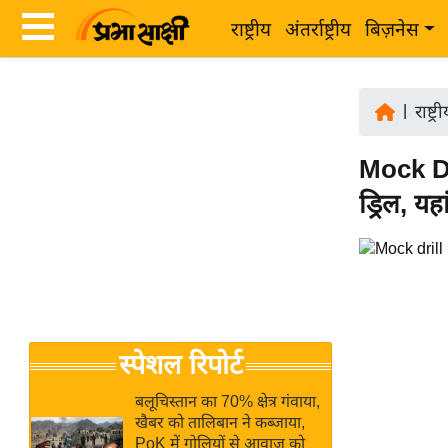
राष्ट्रीय
अंतर्राष्ट्रीय
बिज़नेस
Latest
ता
News
|
राष्ट्र
ज़ा
in
ख
Mock Dri
Hindi
ब
ड्रिल, यह
र
Hindi
राष्ट्रीय
News
अंतर्राष्ट्रीय
Live
बिज़नेस
उद्योग
Breaking
स्पेशल रिपोर्ट
जगत
News in
विशेषज्ञ
Hindi
बलूचिस्तान का 70% क्षेत्र गंवाया,
राय
खैबर को तालिबान ने कब्जाया,
PoK में गोलियों से आवाज को