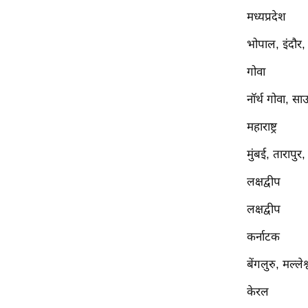
मध्यप्रदेश
Code Of Ethics
RSS
भोपाल, इंदौर
Our Team
गोवा
Expert Panel
नॉर्थ गोवा, सा
Loksabhachunav
Android App
महाराष्ट्र
मुंबई, तारापुर
लक्षद्वीप
लक्षद्वीप
कर्नाटक
बेंगलुरु, मल्लेश
केरल