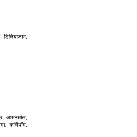
ोई, डिलियाजान,
रगपुर, आसनसोल,
गा, कलिंपोंग,