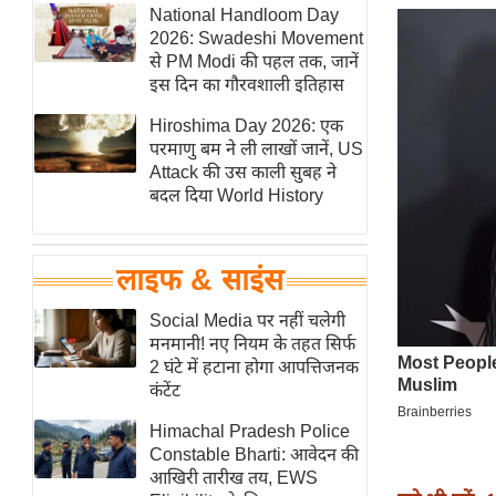
हॉलीवुड
National Handloom Day
2026: Swadeshi Movement
फिल्म समीक्षा
से PM Modi की पहल तक, जानें
Breaking
इस दिन का गौरवशाली इतिहास
News
Hiroshima Day 2026: एक
लाइफस्टाइल
परमाणु बम ने ली लाखों जानें, US
Attack की उस काली सुबह ने
टेक्नॉलॉजी
बदल दिया World History
ब्यूटी/फैशन
घरेलू नुस्खे
लाइफ & साइंस
पर्यटन स्थल
फिटनेस मंत्रा
Social Media पर नहीं चलेगी
मनमानी! नए नियम के तहत सिर्फ
रिलेशनशिप
2 घंटे में हटाना होगा आपत्तिजनक
राजनीति
कंटेंट
विश्लेषण
Himachal Pradesh Police
समसामयिक
Constable Bharti: आवेदन की
आखिरी तारीख तय, EWS
मातृभूमि