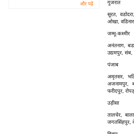
विश्लेषण
गुजरात
और पढ़ें
ट्रेंडिंग
सूरत, वडोदर
ओखा, वडिनार, 
Q
जम्मू-कश्मीर
u
i
अनंतनाग, बडग
c
उद्यमपुर, संब,
k
L
पंजाब
i
अमृतसर, भटि
n
अजनामपुर, ब
k
फरीदपुर, रोपड़,
s
उड़ीसा
विधानसभा
चुनाव
तालचेर, बाला
फोटो
जगतसिंहपुर, कें
वीडियो