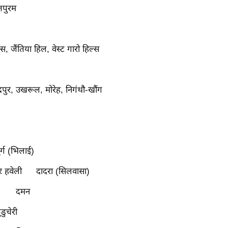
तपुरम
स, जैंतिया हिल, वेस्ट गारो हिल्स
ंदपुर, उखरूल, मोरेह, निगंथौ-खौंग
ुर्ग (भिलाई)
 हवेली
दादरा (सिलवासा)
दमन
ुडुचेरी