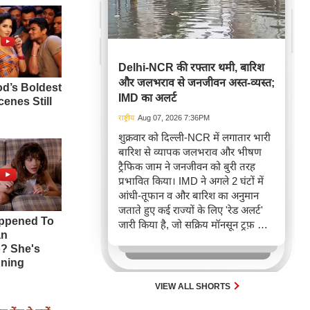
Delhi-NCR की रफ्तार थमी, बारिश
और जलभराव से जनजीवन अस्त-व्यस्त;
IMD का अलर्ट
राष्ट्रीय
Aug 07, 2026 7:36PM
शुक्रवार को दिल्ली-NCR में लगातार भारी
बारिश से व्यापक जलभराव और भीषण
ट्रैफिक जाम ने जनजीवन को बुरी तरह
प्रभावित किया। IMD ने अगले 2 घंटों में
आंधी-तूफान व और बारिश का अनुमान
जताते हुए कई राज्यों के लिए 'रेड अलर्ट'
जारी किया है, जो सक्रिय मॉनसून ट्रफ़ और
चक्रवाती हवाओं के घेरे का परिणाम है,
जिससे यातायात बाधित होने के साथ-साथ
सफदरजंग अस्पताल में भी जलभराव की
स्थिति बनी।
VIEW ALL SHORTS