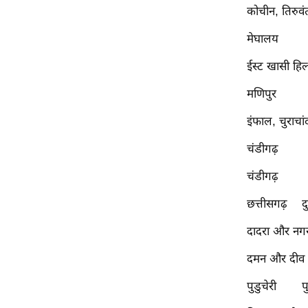
कोचीन, तिरुवं
मेघालय
ईस्ट खासी हिल्
मणिपुर
इंफाल, चुराचा
चंडीगढ़
चंडीगढ़
छत्तीसगढ़
द
दादरा और नगर
दमन और दीव
पुडुचेरी
प