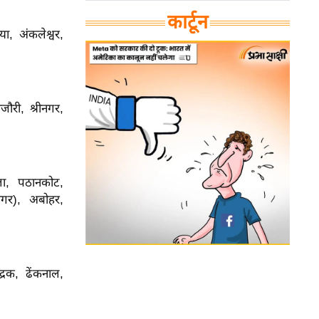
कार्टून
, अंकलेश्वर,
ौरी, श्रीनगर,
ला, पठानकोट,
नगर), अबोहर,
्रक, ढेंकनाल,