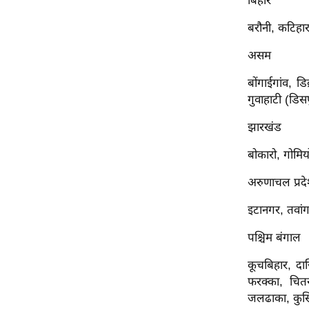
बिहार
ऑडियो
बरौनी, कटिहार,
इंफ़ोग्राफ़िक
असम
राज्यों से
शहरों से
बोंगाईगांव, ड
गुवाहाटी (डिस
वेब स्टोरी
कार्टून
झारखंड
Short
बोकारो, गोमियो
Videos
अरुणाचल प्रद
iOS App
About us
इटानगर, तवांग
Contact Editor
पश्चिम बंगाल
Advertise
कूचबिहार, दार
Privacy Policy
फरक्का, चितर
Grievance
जलढाका, कुर्सि
Redressal