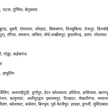
 पटना, पुर्णिया, बेगूसराय
िब्रूगढ़, धुबरी, गोलपारा, जोरहाट, सिबसागर, तिनसुकिया, तेजपुर, डिगब
पुर), रंगिया, नामरूप, नाजिरा, नॉर्थ-लखीमपुर, नुमालीगढ़, डारंग, गोलाघाट
, गोड्डा, साहेबगंज
ेश
, हायूलिंग
्जिलिंग, जलपाईगुड़ी, दुर्गापुर, ग्रेटर कोलकाता, हल्दिया, हाशिमारा, ख
ंजन, बालुरघाट, अलीपुरद्वार इस्लामपुर, दिनहाटा, मेखलीगंज, माथाभां
यांग, कोलाघाट, बर्धमान, बिरभूम, पूर्व मेदनीपुर, हावड़ा, हुगली, मुर्शिदाबाद