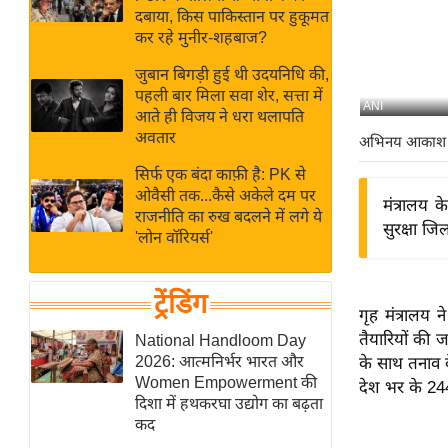
बजट
Hindi
दबाया, किस पाकिस्तान पर हुकूमत
खेल
News
कर रहे मुनीर-शहबाज?
क्रिकेट
जुबान बिगड़ी हुई थी उदयनिधि की,
Hindi
IPL
पहली बार मिला सवा शेर, सत्ता में
ANI
आते ही विजय ने धरा थलापति
Videos
2026
अवतार
अभिनय आकाश
क्राइम
सिर्फ एक बंदा काफ़ी है: PK से
ई-पेपर
ओवैसी तक...कैसे अकेले दम पर
मंत्रालय 
मिसाल बेमिसाल
राजनीति का रुख बदलने में लगे ये
सुरक्षा जि
'लोन वॉरियर्स'
शख्सियत
यंग इंडिया
ट्रेंडिंग
साहित्य जगत
गृह मंत्रालय
ऑटो वर्ल्ड
तैयारियों की 
National Handloom Day
2026: आत्मनिर्भर भारत और
के साथ तनाव क
न्यूज ब्रीफ
Women Empowerment की
देश भर के 244
मनोरंजन जगत
दिशा में हथकरघा उद्योग का बढ़ता
कद
बॉलीवुड