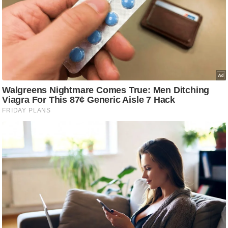
/
फै
श
न
घ
रे
लू
नु
स्खे
प
र्य
ट
न
स्थ
ल
फि