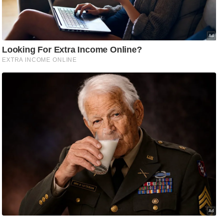
ट
ने
स
मं
त्रा
रि
ले
श
न
शि
प
रा
ज
नी
ति
वि
श्ले