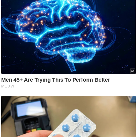
g
N
e
w
s
ला
इ
फ
स्टा
इ
ल
टे
क्नॉ
लॉ
जी
ब्यू
टी