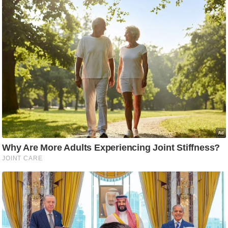
ति
ष
प्र
भु
म
हि
मा
/
ध
र्म
स्थ
ल
व्र
त
त्यो
हा
र