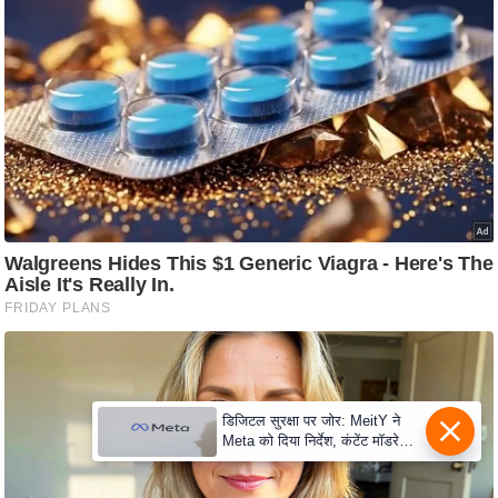
c
y
G
r
i
e
v
a
n
c
e
R
e
d
r
डिजिटल सुरक्षा पर जोर: MeitY ने
e
Meta को दिया निर्देश, कंटेंट मॉडरेशन
मजबूत करे
s