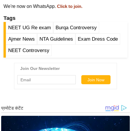
ड
We're now on WhatsApp.
Click to join.
हॉ
ली
Tags
वु
NEET UG Re exam
Burqa Controversy
ड
Ajmer News
NTA Guidelines
Exam Dress Code
फि
ल्म
NEET Controversy
स
मी
क्षा
B
r
e
a
k
i
n