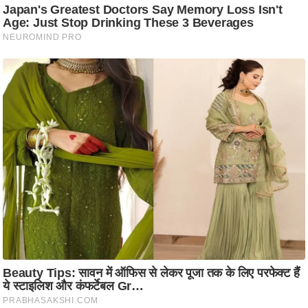
ष
ण
स
म
सा
म
यि
क
मा
तृ
भू
मि
स्तं
भ
ए
म
.