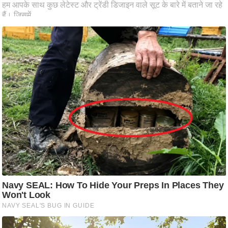
आ
र
.
आ
ई
.
चा
य
प
र
स
मी
क्षा
ध
र्म
ज्यो