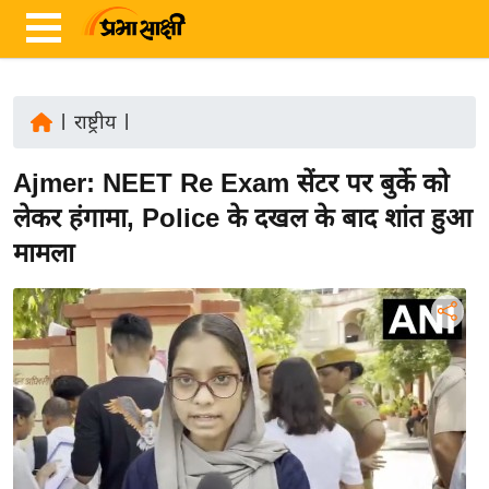
|
राष्ट्रीय
|
ता
Ajmer: NEET Re Exam सेंटर पर बुर्के को
ज़ा
ख
लेकर हंगामा, Police के दखल के बाद शांत हुआ
ब
मामला
र
रा
ष्ट्री
य
अं
त
र्रा
ष्ट्री