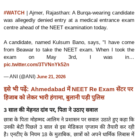
ख्सि
य
| Ajmer, Rajasthan: A Burqa-wearing candidate
#WATCH
त
was allegedly denied entry at a medical entrance exam
centre ahead of the NEET examination today.
यं
ग
A candidate, named Kulsum Bano, says, "I have come
इं
from Beawar to take the NEET exam. When I took the
डि
exam on May 3rd, I was in…
या
pic.twitter.com/3TVNnYk52n
सा
— ANI (@ANI)
June 21, 2026
हि
त्य
इसे भी पढ़ें:
Ahmedabad में NEET Re Exam सेंटर पर
ज
हिजाब को लेकर भारी हंगामा, बुलानी पड़ी पुलिस
ग
त
3 साल की मेहनत दांव पर, पिता ने उठाए सवाल
ऑ
छात्रा के पिता मोहम्मद आलिम ने प्रशासन पर सवाल उठाते हुए कहा कि
टो
उनकी बेटी पिछले 3 साल से इस मेडिकल एग्जाम की तैयारी कर रही
है। एनटीए के नियम 18 के मुताबिक, छात्रों को अपने धार्मिक लिबास में
व