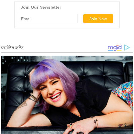
र्ल्ड
न्यू
ज
ब्री
फ
म
नो
रं
ज
न
ज
ग
त
बॉ
ली
वु