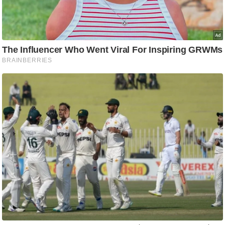
आ
र
.
आ
ई
.
चा
य
प
र
स
मी
क्षा
ध
र्म
ज्यो