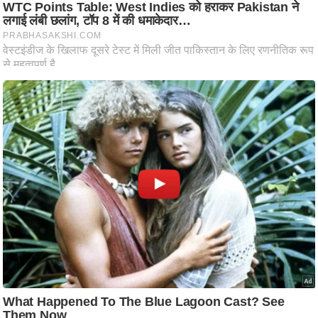
ति
ष
प्र
भु
म
हि
मा
/
ध
र्म
स्थ
ल
व्र
त
त्यो
हा
र