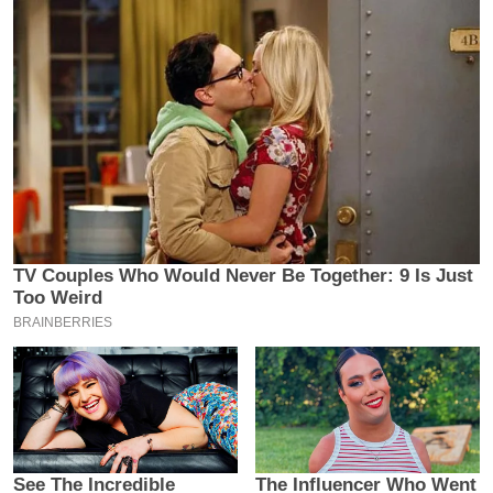
य
ब
ज
ट
खे
ल
क्रि
के
ट
I
P
L
2
0
2
6
क्रा