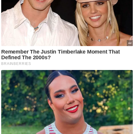
ष
ण
स
म
सा
म
यि
क
मा
तृ
भू
मि
स्तं
भ
ए
म
.