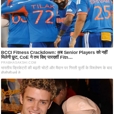
ट
ने
स
मं
त्रा
रि
ले
श
न
शि
प
रा
ज
नी
ति
वि
श्ले