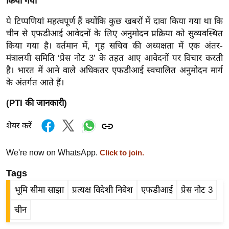
किया गया
ख्सि
य
ये टिप्पणियां महत्वपूर्ण हैं क्योंकि कुछ खबरों में दावा किया गया था कि
त
चीन से एफडीआई आवेदनों के लिए अनुमोदन प्रक्रिया को सुव्यवस्थित
किया गया है। वर्तमान में, गृह सचिव की अध्यक्षता में एक अंतर-
यं
मंत्रालयी समिति ‘प्रेस नोट 3’ के तहत आए आवेदनों पर विचार करती
ग
है। भारत में आने वाले अधिकतर एफडीआई स्वचालित अनुमोदन मार्ग
इं
के अंतर्गत आते हैं।
डि
या
(PTI की जानकारी)
सा
शेयर करें
हि
त्य
We're now on WhatsApp.
Click to join.
ज
ग
Tags
त
भूमि सीमा साझा
प्रत्यक्ष विदेशी निवेश
एफडीआई
प्रेस नोट 3
ऑ
चीन
टो
व