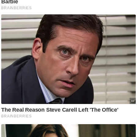
g
N
e
w
s
ला
इ
फ
स्टा
इ
ल
टे
क्नॉ
लॉ
जी
ब्यू
टी