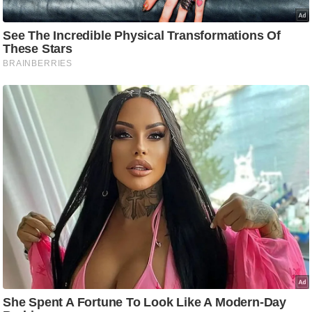
ड
हॉ
ली
वु
ड
फि
ल्म
स
मी
क्षा
B
r
e
a
k
i
n