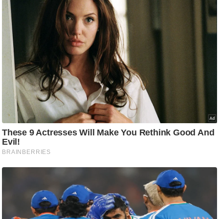
/
फै
श
न
घ
रे
लू
नु
स्खे
प
र्य
ट
न
स्थ
ल
फि