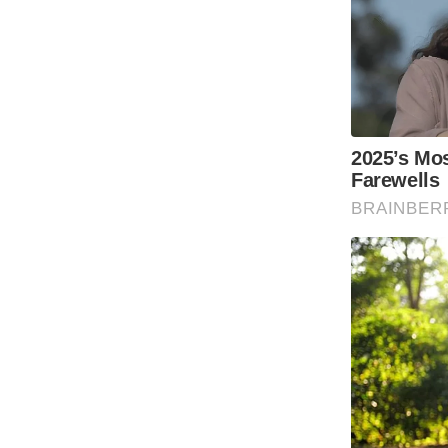
Code Of Ethics
RSS
Our Team
Expert Panel
Loksabhachunav
Android App