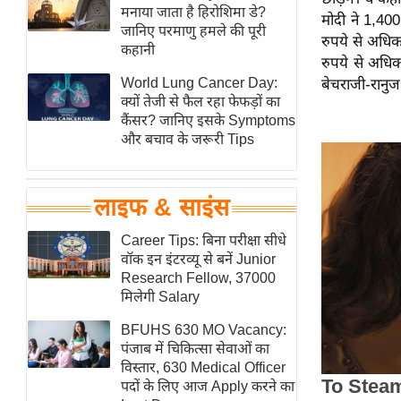
हॉलीवुड
मनाया जाता है हिरोशिमा डे?
मोदी ने 1,400
जानिए परमाणु हमले की पूरी
फिल्म समीक्षा
रुपये से अधि
कहानी
रुपये से अध
Breaking
World Lung Cancer Day:
बेचराजी-रानु
News
क्यों तेजी से फैल रहा फेफड़ों का
लाइफस्टाइल
कैंसर? जानिए इसके Symptoms
और बचाव के जरूरी Tips
टेक्नॉलॉजी
ब्यूटी/फैशन
घरेलू नुस्खे
लाइफ & साइंस
पर्यटन स्थल
Career Tips: बिना परीक्षा सीधे
फिटनेस मंत्रा
वॉक इन इंटरव्यू से बनें Junior
Research Fellow, 37000
रिलेशनशिप
मिलेगी Salary
राजनीति
BFUHS 630 MO Vacancy:
विश्लेषण
पंजाब में चिकित्सा सेवाओं का
समसामयिक
विस्तार, 630 Medical Officer
पदों के लिए आज Apply करने का
मातृभूमि