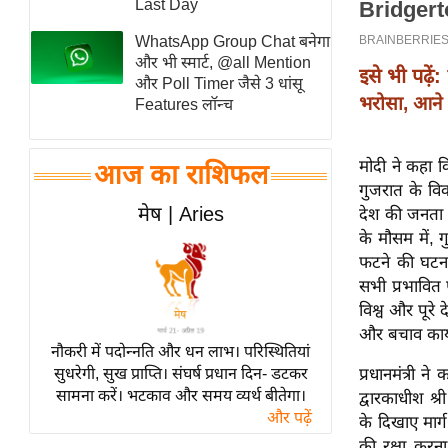
Last Day
स्तंभ
WhatsApp Group Chat बनेगा
एम.
और भी स्मार्ट, @all Mention
इसे भी पढ़ें:
आर.
और Poll Timer जैसे 3 धांसू
भरोसा, आने व
Features लॉन्च
आई.
चाय पर
समीक्षा
मोदी ने कहा क
आज का राशिफल
गुजरात के वि
धर्म
मेष | Aries
देश की जनता 
ज्योतिष
के मौसम में, 
प्रभु
फटने की घटनाए
महिमा/
सभी प्रभावित प
विश्व और पूरे
धर्मस्थल
और बचाव कार्य 
व्रत
नौकरी में पदोन्नति और धन लाभ। परिस्थितियां
त्योहार
प्रधानमंत्री 
सुधरेगी, सुख प्राप्ति। संघर्ष प्रधान दिन- डटकर
सामना करें। भटकाव और समय व्यर्थ बीतेगा।
द्वारकाधीश श्र
राशिफल
और पढ़ें
के दिखाए मार्
विशेष
की रक्षा करना