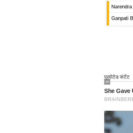
ऑडियो
Narendra
इंफ़ोग्राफ़िक
Ganpati 
राज्यों से
शहरों से
वेब स्टोरी
कार्टून
Short
Videos
iOS App
About us
Contact Editor
Advertise
Privacy Policy
Grievance
Redressal