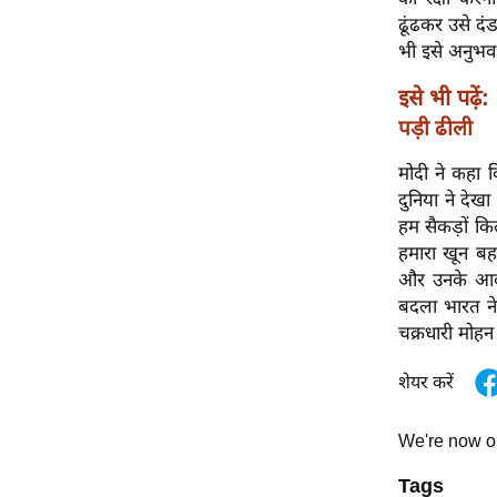
विश्लेषण
ढूंढकर उसे दंड
ट्रेंडिंग
भी इसे अनुभव
इसे भी पढ़ें:
Q
पड़ी ढीली
u
i
मोदी ने कहा 
c
दुनिया ने देख
k
हम सैकड़ों कि
L
हमारा खून बह
i
और उनके आकाओ
n
बदला भारत ने 
k
चक्रधारी मोहन
s
शेयर करें
विधानसभा
चुनाव
We're now 
फोटो
Tags
वीडियो