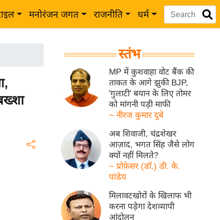
टाइल
मनोरंजन जगत
राजनीति
धर्म
स्तंभ
MP में कुशवाहा वोट बैंक की
ा,
ताकत के आगे झुकी BJP,
'गुलाटी' बयान के लिए तोमर
बख्शा
को मांगनी पड़ी माफी
~ नीरज कुमार दुबे
अब शिवाजी, चंद्रशेखर
आज़ाद, भगत सिंह जैसे लोग
क्यों नहीं मिलते?
~ प्रोफ़ेसर (डॉ.) डी. के.
पांडेय
मिलावटखोरों के खिलाफ भी
करना पड़ेगा देशव्यापी
आंदोलन