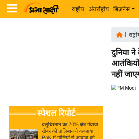
राष्ट्रीय
अंतर्राष्ट्रीय
बिज़नेस
Latest
ता
News
|
राष्ट्र
ज़ा
in
ख
दुनिया न
Hindi
ब
आतंकियों
र
Hindi
नहीं जाए
राष्ट्रीय
News
अंतर्राष्ट्रीय
Live
बिज़नेस
उद्योग
Breaking
स्पेशल रिपोर्ट
जगत
News in
विशेषज्ञ
Hindi
बलूचिस्तान का 70% क्षेत्र गंवाया,
राय
खैबर को तालिबान ने कब्जाया,
PoK में गोलियों से आवाज को