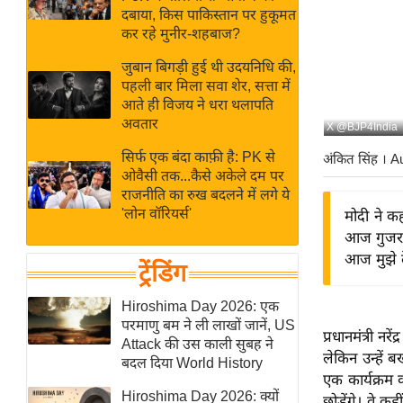
बजट
Hindi
दबाया, किस पाकिस्तान पर हुकूमत
खेल
News
कर रहे मुनीर-शहबाज?
क्रिकेट
जुबान बिगड़ी हुई थी उदयनिधि की,
Hindi
IPL
पहली बार मिला सवा शेर, सत्ता में
आते ही विजय ने धरा थलापति
Videos
2026
अवतार
X @BJP4India
क्राइम
सिर्फ एक बंदा काफ़ी है: PK से
अंकित सिंह
। A
ई-पेपर
ओवैसी तक...कैसे अकेले दम पर
मिसाल बेमिसाल
राजनीति का रुख बदलने में लगे ये
'लोन वॉरियर्स'
मोदी ने कह
शख्सियत
आज गुजरात
यंग इंडिया
आज मुझे 
ट्रेंडिंग
साहित्य जगत
ऑटो वर्ल्ड
Hiroshima Day 2026: एक
परमाणु बम ने ली लाखों जानें, US
न्यूज ब्रीफ
प्रधानमंत्री न
Attack की उस काली सुबह ने
लेकिन उन्हें 
मनोरंजन जगत
बदल दिया World History
एक कार्यक्रम 
बॉलीवुड
Hiroshima Day 2026: क्यों
छोड़ेंगे। वे क