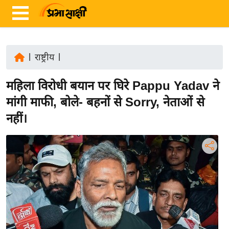
|
राष्ट्रीय
|
ता
महिला विरोधी बयान पर घिरे Pappu Yadav ने
ज़ा
ख
मांगी माफी, बोले- बहनों से Sorry, नेताओं से
ब
नहीं।
र
रा
ष्ट्री
य
अं
त
र्रा
ष्ट्री