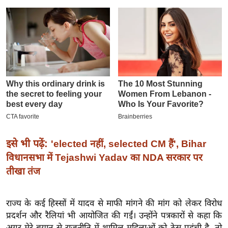
इ
म
ई
-
पे
प
र
मि
सा
ल
इसे भी पढ़ें:
'elected नहीं, selected CM हैं', Bihar
विधानसभा में Tejashwi Yadav का NDA सरकार पर
बे
तीखा तंज
मि
सा
ल
राज्य के कई हिस्सों में यादव से माफी मांगने की मांग को लेकर विरोध
प्रदर्शन और रैलियां भी आयोजित की गईं। उन्होंने पत्रकारों से कहा कि
श
अगर मेरे बयान से राजनीति में शामिल महिलाओं को ठेस पहुंची है, तो