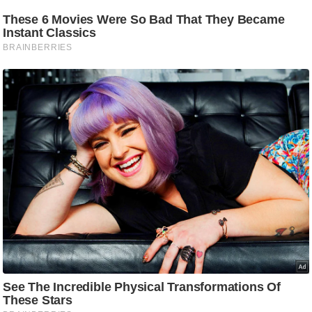
ड
हॉ
ली
वु
ड
फि
ल्म
स
मी
क्षा
B
r
e
a
k
i
n