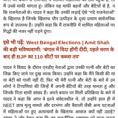
ख्सि
मैं उनसे माफी मांगता हूं। लेकिन यह माफी बहनों और बेटियों से है, न
य
कि राजनेताओं से। यादव ने कहा कि उनकी लड़ाई ऐसे “गंदे राजनेताओं”
त
के खिलाफ है जिनके खिलाफ यौन उत्पीड़न के दृश्य प्रमाण सार्वजनिक
यं
रूप से उपलब्ध हैं। उन्होंने कहा कि मैं राजनीति में शामिल महिलाओं पर
ग
गिद्धों की नजर नहीं पड़ने दूंगा।
इं
इसे भी पढ़ें:
West Bengal Elections | Amit Shah
डि
की बड़ी भविष्यवाणी: 'बंगाल में विदा होंगी दीदी, पहले चरण के
या
बाद ही BJP का 110 सीटों पर कब्जा तय'
सा
हि
यादव ने विवाद के दौरान एनडीए नेताओं द्वारा उनकी पत्नी और बेटी का
त्य
जिक्र किए जाने पर दुख व्यक्त किया। उन्होंने कहा कि मैंने किसी की मां
ज
या बेटी को गाली नहीं दी, फिर भी मेरी पत्नी और बेटी के बारे में उन
लोगों ने टिप्पणियां कीं जिन्हें मैं अपनी बेटियों की तरह मानता हूं और
ग
जिनके पिता साथी सांसद हैं। अपने बयान पर मिली प्रतिक्रिया के बारे में
त
यादव ने कहा कि अगर वे इतने संवेदनशील थे, तो उन्होंने हाल ही में
ऑ
NEET छात्र मृत्यु मामले और दरभंगा और वैशाली जैसी अन्य घटनाओं
टो
में महिलाओं पर हुए अत्याचारों के खिलाफ आवाज क्यों नहीं उठाई?
व