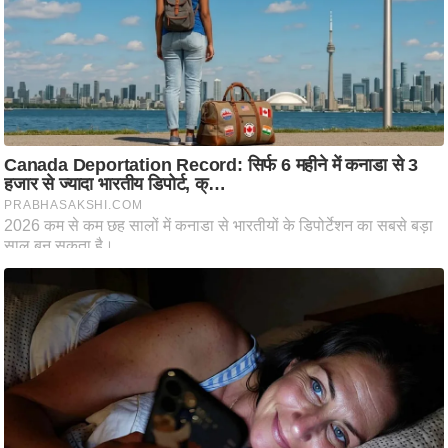
ट
ने
स
मं
त्रा
रि
ले
श
न
शि
प
रा
ज
नी
ति
वि
श्ले