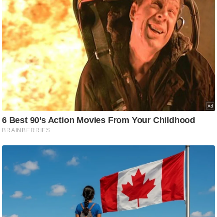
/
फै
श
न
घ
रे
लू
नु
स्खे
प
र्य
ट
न
स्थ
ल
फि