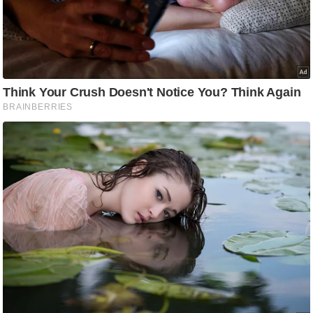
ष
ण
स
म
सा
म
यि
क
मा
तृ
भू
मि
स्तं
भ
ए
म
.