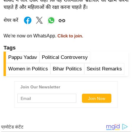
सांसद ने जोर देकर कहा कि वह राजनीतिक भ्रष्टाचार को खत्म करना
र्ल्ड
चाहते हैं और महिलाओं की रक्षा करना चाहते हैं।
न्यू
शेयर करें
ज
ब्री
We're now on WhatsApp.
Click to join.
फ
म
Tags
नो
Pappu Yadav
Political Controversy
रं
Women in Politics
Bihar Politics
Sexist Remarks
ज
न
ज
ग
त
बॉ
ली
वु