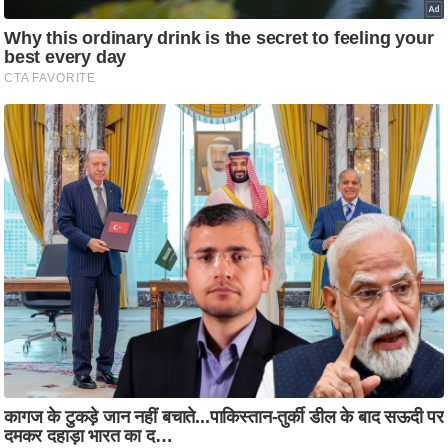
आ
र
.
आ
ई
.
चा
य
प
र
स
मी
क्षा
ध
र्म
ज्यो