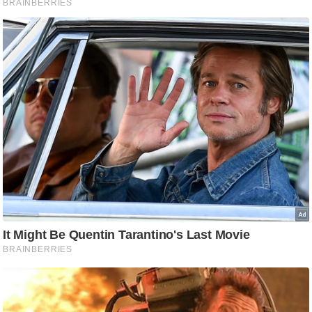
g
N
e
w
s
ला
इ
फ
स्टा
इ
ल
टे
क्नॉ
लॉ
जी
ब्यू
टी