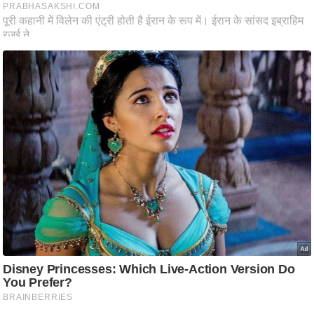
ति
ष
प्र
भु
म
हि
मा
/
ध
र्म
स्थ
ल
व्र
त
त्यो
हा
र