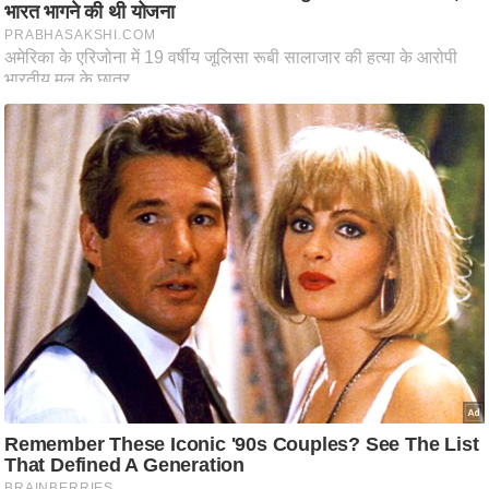
ष
ण
स
म
सा
म
यि
क
मा
तृ
भू
मि
स्तं
भ
ए
म
.