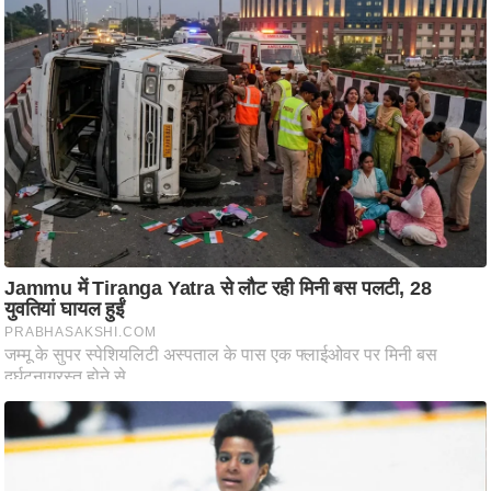
ति
ष
प्र
भु
म
हि
मा
/
ध
र्म
स्थ
ल
व्र
त
त्यो
हा
र