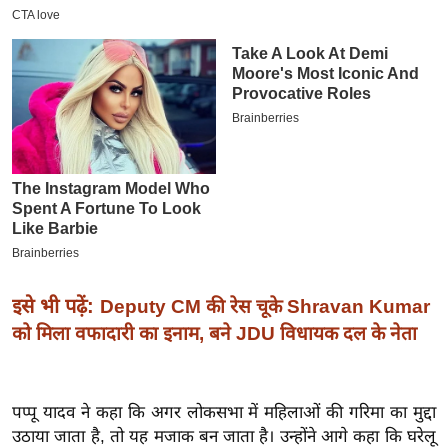
इ
म
ई
-
पे
प
र
मि
सा
ल
इसे भी पढ़ें:
Deputy CM की रेस चूके Shravan Kumar
बे
को मिला वफादारी का इनाम, बने JDU विधायक दल के नेता
मि
सा
ल
पप्पू यादव ने कहा कि अगर लोकसभा में महिलाओं की गरिमा का मुद्दा
श
उठाया जाता है, तो यह मजाक बन जाता है। उन्होंने आगे कहा कि घरेलू