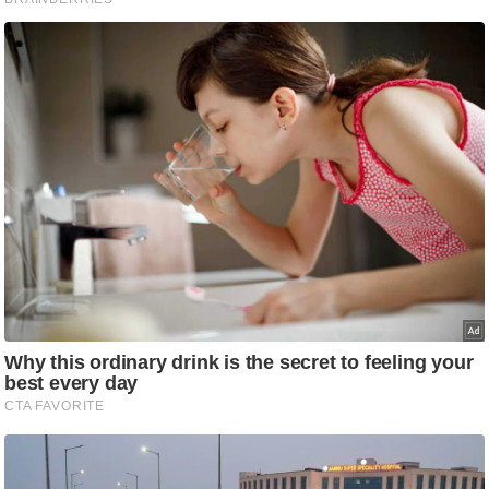
आ
र
.
आ
ई
.
चा
य
प
र
स
मी
क्षा
ध
र्म
ज्यो