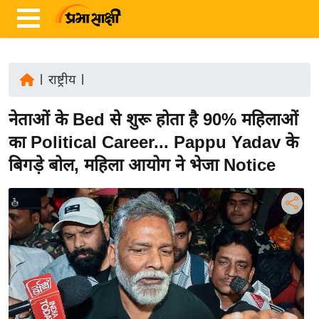
|
राष्ट्रीय
|
ता
नेताओं के Bed से शुरू होता है 90% महिलाओं
ज़ा
ख
का Political Career... Pappu Yadav के
ब
बिगड़े बोल, महिला आयोग ने भेजा Notice
र
रा
ष्ट्री
य
अं
त
र्रा
ष्ट्री