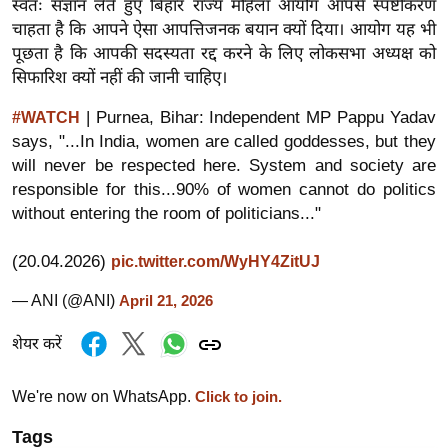
स्वतः संज्ञान लेते हुए बिहार राज्य महिला आयोग आपसे स्पष्टीकरण
र्ल्ड
चाहता है कि आपने ऐसा आपत्तिजनक बयान क्यों दिया। आयोग यह भी
न्यू
पूछता है कि आपकी सदस्यता रद्द करने के लिए लोकसभा अध्यक्ष को
ज
सिफारिश क्यों नहीं की जानी चाहिए।
ब्री
| Purnea, Bihar: Independent MP Pappu Yadav
#WATCH
फ
says, "...In India, women are called goddesses, but they
म
will never be respected here. System and society are
नो
responsible for this...90% of women cannot do politics
रं
without entering the room of politicians..."
ज
न
(20.04.2026)
pic.twitter.com/WyHY4ZitUJ
ज
— ANI (@ANI)
April 21, 2026
ग
त
शेयर करें
बॉ
ली
We're now on WhatsApp.
Click to join.
वु
Tags