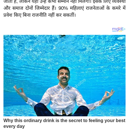
जाता है, लेकिन यहां उन्हें कभी सम्मान नहीं मिलेगा। इसके लिए व्यवस्था
य
और समाज दोनों जिम्मेदार हैं। 90% महिलाएं राजनेताओं के कमरे में
ब
प्रवेश किए बिना राजनीति नहीं कर सकतीं।
ज
ट
खे
ल
क्रि
के
ट
I
P
L
2
0
2
6
क्रा