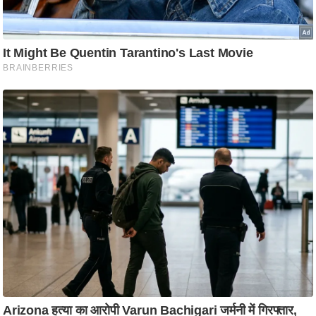
ट
ने
स
मं
त्रा
रि
ले
श
न
शि
प
रा
ज
नी
ति
वि
श्ले