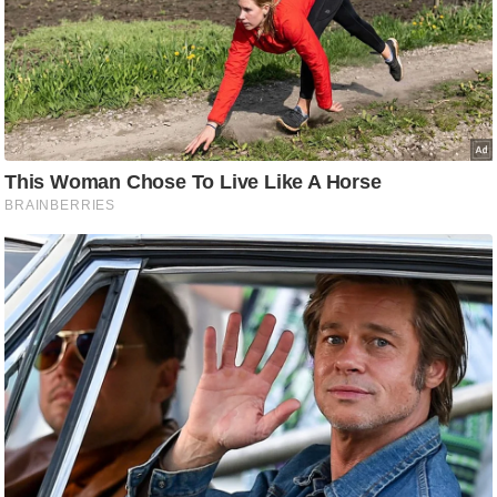
/
फै
श
न
घ
रे
लू
नु
स्खे
प
र्य
ट
न
स्थ
ल
फि