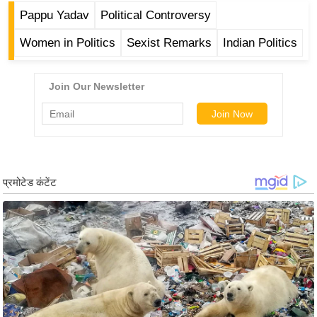
ड
Pappu Yadav
Political Controversy
हॉ
ली
Women in Politics
Sexist Remarks
Indian Politics
वु
ड
फि
ल्म
स
मी
क्षा
B
r
e
a
k
i
n