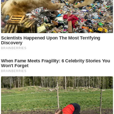
g
N
e
w
s
ला
इ
फ
स्टा
इ
ल
टे
क्नॉ
लॉ
जी
ब्यू
टी