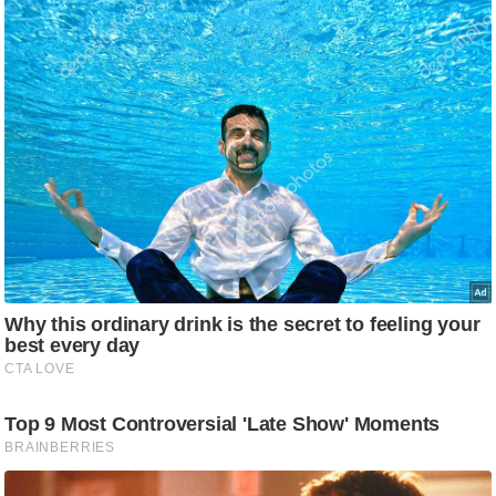
g
N
e
w
s
ला
इ
फ
स्टा
इ
ल
टे
क्नॉ
लॉ
जी
ब्यू
टी