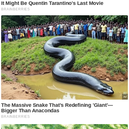
C
o
n
t
a
c
t
E
d
i
t
o
r
A
d
v