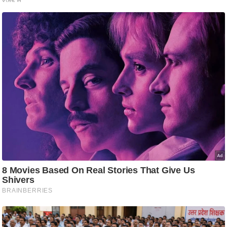
रा
शि
फ
ल
वि
शे
ष
वि
श्ले
ष
ण
ट्रें
डिं
ग
Q
u