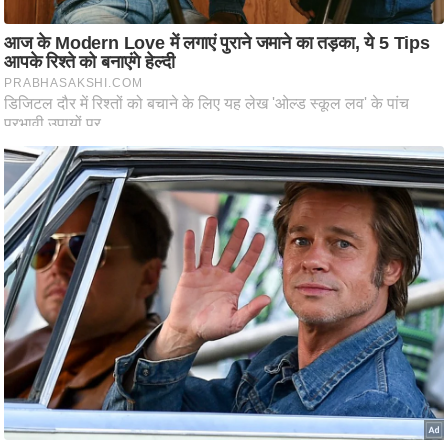
d
e
o
s
i
O
S
A
p
p
A
b
o
u
t
u
s