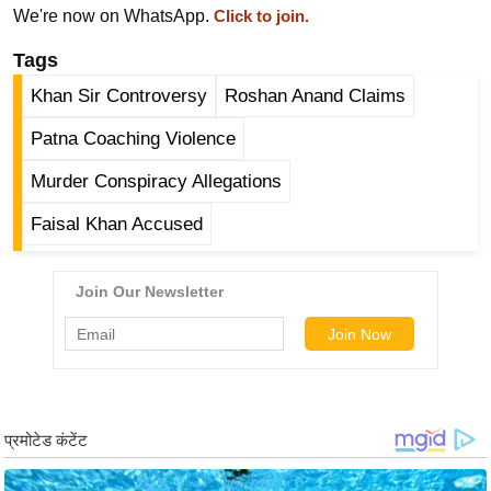
ड
We're now on WhatsApp.
Click to join.
हॉ
Tags
ली
वु
Khan Sir Controversy
Roshan Anand Claims
ड
Patna Coaching Violence
फि
ल्म
Murder Conspiracy Allegations
स
Faisal Khan Accused
मी
क्षा
B
r
e
a
k
i
n