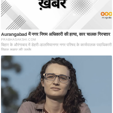
ष
ण
स
म
सा
म
यि
क
मा
तृ
भू
मि
स्तं
भ
ए
म
.