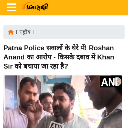
|
राष्ट्रीय
|
ता
Patna Police सवालों के घेरे में! Roshan
ज़ा
ख
Anand का आरोप - किसके दबाव में Khan
ब
Sir को बचाया जा रहा है?
र
रा
ष्ट्री
य
अं
त
र्रा
ष्ट्री