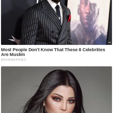
टो
वी
डि
यो
ऑ
डि
यो
इं
फ़ो
ग्रा
फ़ि
क
रा
ज्यों
से
श