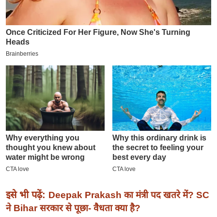
इ
म
ई
-
पे
प
र
मि
सा
ल
बे
मि
सा
ल
इसे भी पढ़ें:
Deepak Prakash का मंत्री पद खतरे में? SC
ने Bihar सरकार से पूछा- वैधता क्या है?
श