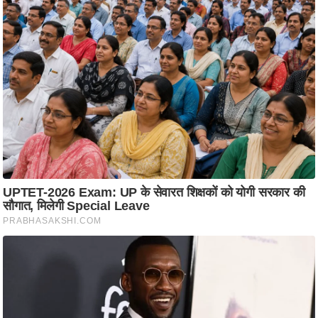
i
c
k
L
i
n
k
s
वि
धा
न
स
भा
चु
ना
व
फो