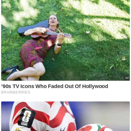
e
r
t
i
s
e
P
r
i
v
a
c
y
P
o
l
i