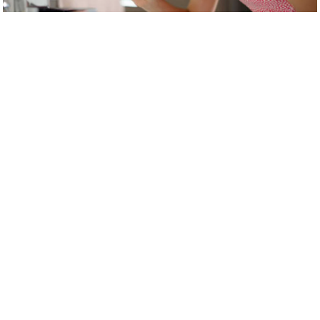
s
a
l
C
o
d
e
O
f
E
t
h
i
c
s
R
S