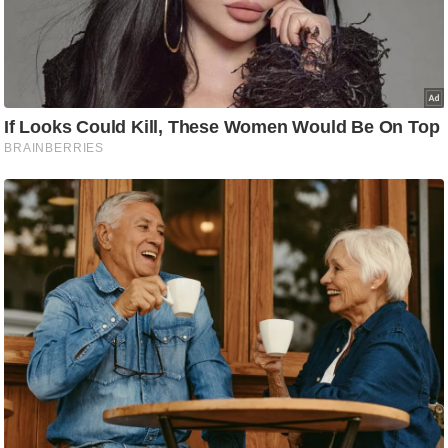
ह
रों
से
वे
ब
स्टो
री
का
र्टू
न
S
h
o
r
t
V
i