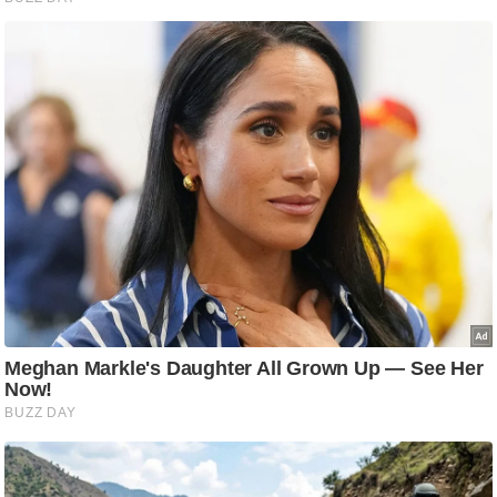
आ
र
.
आ
ई
.
चा
य
प
र
स
मी
क्षा
ध
र्म
ज्यो