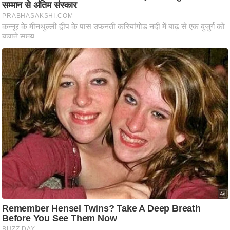
ष
ण
स
म
सा
म
यि
क
मा
तृ
भू
मि
स्तं
भ
ए
म
.