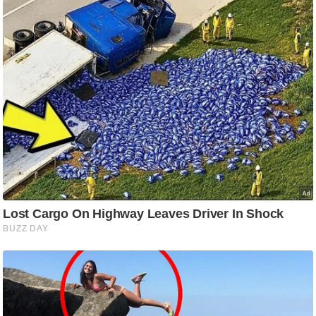
ड
हॉ
ली
वु
ड
फि
ल्म
स
मी
क्षा
B
r
e
a
k
i
n