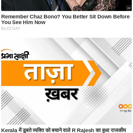
ट
ने
स
मं
त्रा
रि
ले
श
न
शि
प
रा
ज
नी
ति
वि
श्ले