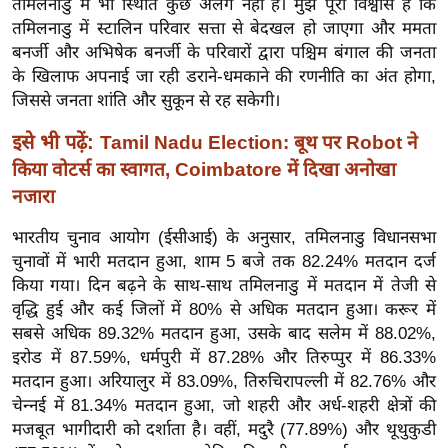
तमिलनाडु में भी स्थिति कुछ अलग नहीं है। मुझे पूरा विश्वास है कि
ख्सि
तमिलनाडु में स्टालिन परिवार सत्ता से बेदखल हो जाएगा और ममता
य
बनर्जी और अभिषेक बनर्जी के परिवारों द्वारा पश्चिम बंगाल की जनता
त
के खिलाफ अपनाई जा रही डराने-धमकाने की रणनीति का अंत होगा,
यं
जिससे जनता शांति और सुकून से रह सकेगी।
ग
इसे भी पढ़ें:
Tamil Nadu Election: बूथ पर Robot ने
इं
डि
किया वोटर्स का स्वागत, Coimbatore में दिखा अनोखा
या
नजारा
सा
भारतीय चुनाव आयोग (ईसीआई) के अनुसार, तमिलनाडु विधानसभा
हि
चुनावों में भारी मतदान हुआ, शाम 5 बजे तक 82.24% मतदान दर्ज
त्य
किया गया। दिन बढ़ने के साथ-साथ तमिलनाडु में मतदान में तेजी से
ज
वृद्धि हुई और कई जिलों में 80% से अधिक मतदान हुआ। करूर में
ग
सबसे अधिक 89.32% मतदान हुआ, उसके बाद सलेम में 88.02%,
त
इरोड में 87.59%, धर्मपुरी में 87.28% और तिरुप्पुर में 86.33%
मतदान हुआ। अरियालुर में 83.09%, तिरुचिरापल्ली में 82.76% और
ऑ
चेन्नई में 81.34% मतदान हुआ, जो शहरी और अर्ध-शहरी क्षेत्रों की
टो
मजबूत भागीदारी को दर्शाता है। वहीं, मदुरै (77.89%) और थूथुकुडी
व