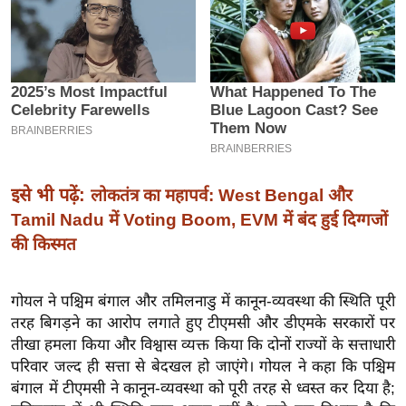
इ
म
ई
-
पे
प
र
इसे भी पढ़ें:
लोकतंत्र का महापर्व: West Bengal और
मि
Tamil Nadu में Voting Boom, EVM में बंद हुई दिग्गजों
सा
ल
की किस्मत
बे
गोयल ने पश्चिम बंगाल और तमिलनाडु में कानून-व्यवस्था की स्थिति पूरी
मि
तरह बिगड़ने का आरोप लगाते हुए टीएमसी और डीएमके सरकारों पर
सा
तीखा हमला किया और विश्वास व्यक्त किया कि दोनों राज्यों के सत्ताधारी
ल
परिवार जल्द ही सत्ता से बेदखल हो जाएंगे। गोयल ने कहा कि पश्चिम
बंगाल में टीएमसी ने कानून-व्यवस्था को पूरी तरह से ध्वस्त कर दिया है;
श