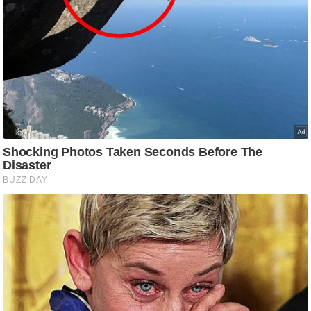
g
N
e
w
s
ला
इ
फ
स्टा
इ
ल
टे
क्नॉ
लॉ
जी
ब्यू
टी