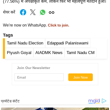
(77.56%) में अपेक्षाकृत कम, लेकिन फिर भी महत्वपूर्ण मतदान हुआ।
र्ल्ड
न्यू
शेयर करें
ज
ब्री
We're now on WhatsApp.
Click to join.
फ
Tags
म
Tamil Nadu Election
Edappadi Palaniswami
नो
रं
Piyush Goyal
AIADMK News
Tamil Nadu CM
ज
न
ज
ग
त
बॉ
ली
वु