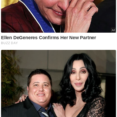
/
फै
श
न
घ
रे
लू
नु
स्खे
प
र्य
ट
न
स्थ
ल
फि