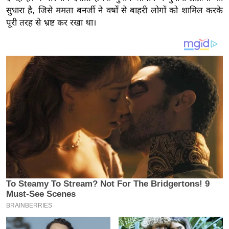
य
सुधारा है, जिसे ममता बनर्जी ने वर्षों से बाहरी लोगों को शामिल करके
ब
पूरी तरह से भ्रष्ट कर रखा था।
ज
ट
खे
ल
क्रि
के
ट
I
P
L
2
0
2
6
क्रा