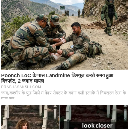
ति
ष
प्र
भु
म
हि
मा
/
ध
र्म
स्थ
ल
व्र
त
त्यो
हा
र