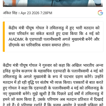
ANI
य
बि
अंकित सिंह
। Apr 23 2026 7:28PM
ज़
ने
केंद्रीय मंत्री पीयूष गोयल ने तमिलनाडु में हुए भारी मतदान को
स
सत्ता परिवर्तन का संकेत बताते हुए दावा किया कि 4 मई को
उ
AIADMK के एडप्पाडी पलानीस्वामी अगले मुख्यमंत्री बनेंगे और
द्यो
डीएमके का पारिवारिक शासन समाप्त होगा।
ग
ज
ग
केंद्रीय मंत्री पीयूष गोयल ने गुरुवार को कहा कि अखिल भारतीय अन्ना
त
द्रविड़ मुन्नेत्र कज़गम के महासचिव एडप्पाडी के पलानीस्वामी 4 मई को
वि
तमिलनाडु के अगले मुख्यमंत्री के रूप में पदभार ग्रहण करेंगे। उन्होंने
मतदान में हो रही वृद्धि पर संतोष भी व्यक्त किया। पत्रकारों से बात करते
शे
हुए गोयल ने कहा कि एडप्पाडी के पलानीस्वामी 4 मई को तमिलनाडु के
ष
नए मुख्यमंत्री बनेंगे। मुझे खुशी है कि पिछले ढाई वर्षों में तमिलनाडु में
ज्ञ
हमने जो काम किया है, उसके परिणाम अब मतदान प्रतिशत में दिखाई
रा
दे रहे हैं। ये परिणाम दर्शाते हैं कि चुनाव आयोग ने चुनावी प्रक्रिया को