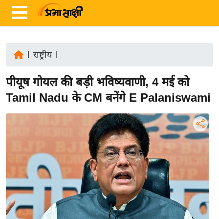
|
राष्ट्रीय
|
ता
पीयूष गोयल की बड़ी भविष्यवाणी, 4 मई को
ज़ा
ख
Tamil Nadu के CM बनेंगे E Palaniswami
ब
र
रा
ष्ट्री
य
अं
त
र्रा
ष्ट्री