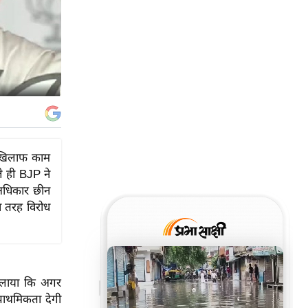
के खिलाफ काम
े ही BJP ने
अधिकार छीन
स तरह विरोध
 दिलाया कि अगर
राथमिकता देगी