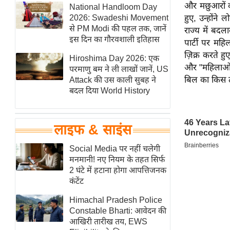
और मछुआरों क
हॉलीवुड
National Handloom Day
2026: Swadeshi Movement
हुए, उन्होंने
फिल्म समीक्षा
से PM Modi की पहल तक, जानें
राज्य में बदल
Breaking
इस दिन का गौरवशाली इतिहास
पार्टी पर मह
News
ज़िक्र करते 
Hiroshima Day 2026: एक
और "महिलाओं 
लाइफस्टाइल
परमाणु बम ने ली लाखों जानें, US
बिल का किस त
Attack की उस काली सुबह ने
टेक्नॉलॉजी
बदल दिया World History
ब्यूटी/फैशन
घरेलू नुस्खे
लाइफ & साइंस
पर्यटन स्थल
फिटनेस मंत्रा
Social Media पर नहीं चलेगी
मनमानी! नए नियम के तहत सिर्फ
रिलेशनशिप
2 घंटे में हटाना होगा आपत्तिजनक
राजनीति
कंटेंट
विश्लेषण
Himachal Pradesh Police
समसामयिक
Constable Bharti: आवेदन की
आखिरी तारीख तय, EWS
मातृभूमि