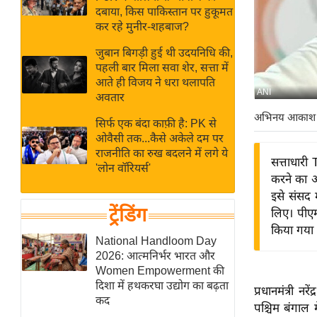
बजट
Hindi
दबाया, किस पाकिस्तान पर हुकूमत
खेल
News
कर रहे मुनीर-शहबाज?
क्रिकेट
जुबान बिगड़ी हुई थी उदयनिधि की,
Hindi
IPL
पहली बार मिला सवा शेर, सत्ता में
आते ही विजय ने धरा थलापति
Videos
2026
ANI
अवतार
क्राइम
अभिनय आकाश
सिर्फ एक बंदा काफ़ी है: PK से
ई-पेपर
ओवैसी तक...कैसे अकेले दम पर
मिसाल बेमिसाल
राजनीति का रुख बदलने में लगे ये
सत्ताधारी
'लोन वॉरियर्स'
शख्सियत
करने का आ
यंग इंडिया
इसे संसद
ट्रेंडिंग
लिए। पीएम
साहित्य जगत
किया गया 
ऑटो वर्ल्ड
National Handloom Day
2026: आत्मनिर्भर भारत और
न्यूज ब्रीफ
Women Empowerment की
मनोरंजन जगत
दिशा में हथकरघा उद्योग का बढ़ता
प्रधानमंत्री 
कद
बॉलीवुड
पश्चिम बंगाल