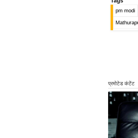
Tags
ऑडियो
pm modi
इंफ़ोग्राफ़िक
Mathurapu
राज्यों से
शहरों से
वेब स्टोरी
कार्टून
Short
Videos
iOS App
About us
Contact Editor
Advertise
Privacy Policy
Grievance
Redressal