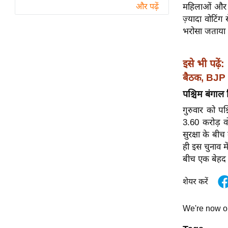
विश्लेषण
महिलाओं और यु
और पढ़ें
ज़्यादा वोटि
ट्रेंडिंग
भरोसा जताया 
Q
u
इसे भी पढ़ें:
i
बैठक, BJP न
c
पश्चिम बंगाल
k
L
गुरुवार को पश
i
3.60 करोड़ वो
n
सुरक्षा के बीच
k
ही इस चुनाव म
s
बीच एक बेहद 
विधानसभा
शेयर करें
चुनाव
फोटो
We're now 
वीडियो