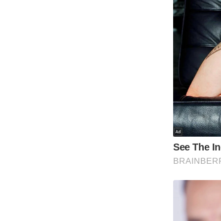
Code Of Ethics
RSS
Our Team
Expert Panel
Loksabhachunav
Android App