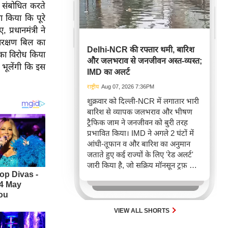
 संबोधित करते
ा किया कि पूरे
्रधानमंत्री ने
आरक्षण बिल का
Delhi-NCR की रफ्तार थमी, बारिश
का विरोध किया
और जलभराव से जनजीवन अस्त-व्यस्त;
भूलेंगी कि इस
IMD का अलर्ट
राष्ट्रीय
Aug 07, 2026 7:36PM
शुक्रवार को दिल्ली-NCR में लगातार भारी
बारिश से व्यापक जलभराव और भीषण
ट्रैफिक जाम ने जनजीवन को बुरी तरह
प्रभावित किया। IMD ने अगले 2 घंटों में
आंधी-तूफान व और बारिश का अनुमान
जताते हुए कई राज्यों के लिए 'रेड अलर्ट'
जारी किया है, जो सक्रिय मॉनसून ट्रफ़ और
चक्रवाती हवाओं के घेरे का परिणाम है,
जिससे यातायात बाधित होने के साथ-साथ
सफदरजंग अस्पताल में भी जलभराव की
स्थिति बनी।
VIEW ALL SHORTS