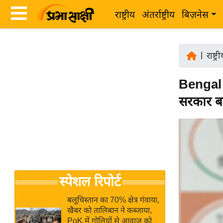
राष्ट्रीय
अंतर्राष्ट्रीय
बिज़नेस
Latest
ता
News
|
राष्ट्र
ज़ा
in
ख
Bengal 
Hindi
ब
सरकार ब
र
Hindi
राष्ट्रीय
News
अंतर्राष्ट्रीय
Live
बिज़नेस
उद्योग
Breaking
स्पेशल रिपोर्ट
जगत
News in
विशेषज्ञ
Hindi
बलूचिस्तान का 70% क्षेत्र गंवाया,
राय
खैबर को तालिबान ने कब्जाया,
PoK में गोलियों से आवाज को