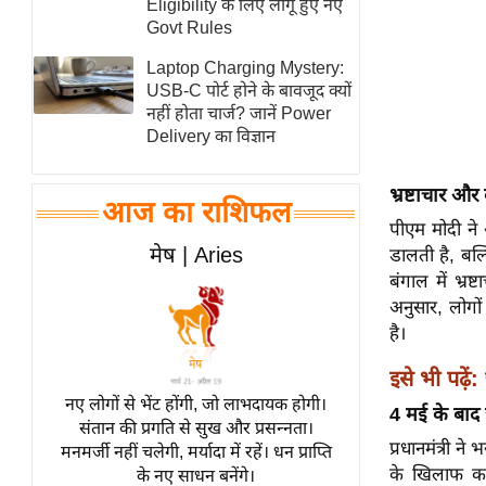
Eligibility के लिए लागू हुए नए
स्तंभ
Govt Rules
एम.
Laptop Charging Mystery:
आर.
USB-C पोर्ट होने के बावजूद क्यों
नहीं होता चार्ज? जानें Power
आई.
Delivery का विज्ञान
चाय पर
समीक्षा
भ्रष्टाचार और
आज का राशिफल
धर्म
पीएम मोदी ने
ज्योतिष
मेष | Aries
डालती है, बल्
प्रभु
बंगाल में भ्र
अनुसार, लोगों
महिमा/
है।
धर्मस्थल
व्रत
इसे भी पढ़ें:
त्योहार
नए लोगों से भेंट होंगी, जो लाभदायक होगी।
4 मई के बाद 
संतान की प्रगति से सुख और प्रसन्नता।
राशिफल
प्रधानमंत्री 
मनमर्जी नहीं चलेगी, मर्यादा में रहें। धन प्राप्ति
विशेष
के खिलाफ कार
के नए साधन बनेंगे।