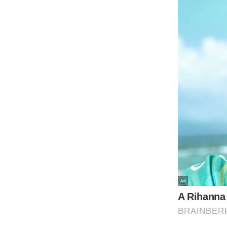
ऑडियो
इंफ़ोग्राफ़िक
राज्यों से
शहरों से
वेब स्टोरी
कार्टून
Short
Videos
iOS App
About us
Contact Editor
Advertise
Privacy Policy
Grievance
Redressal