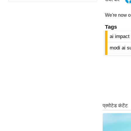
विश्लेषण
ट्रेंडिंग
We're now 
Tags
Q
u
ai impact
i
modi ai s
c
k
L
i
n
k
s
विधानसभा
चुनाव
फोटो
वीडियो