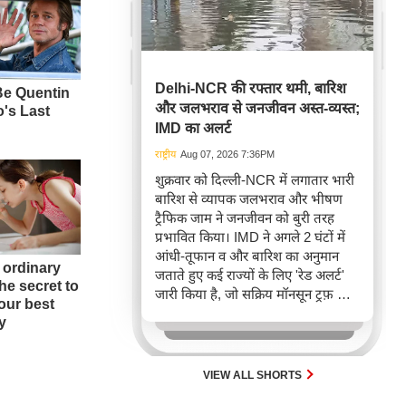
Delhi-NCR की रफ्तार थमी, बारिश
और जलभराव से जनजीवन अस्त-व्यस्त;
IMD का अलर्ट
राष्ट्रीय
Aug 07, 2026 7:36PM
शुक्रवार को दिल्ली-NCR में लगातार भारी
बारिश से व्यापक जलभराव और भीषण
ट्रैफिक जाम ने जनजीवन को बुरी तरह
प्रभावित किया। IMD ने अगले 2 घंटों में
आंधी-तूफान व और बारिश का अनुमान
जताते हुए कई राज्यों के लिए 'रेड अलर्ट'
जारी किया है, जो सक्रिय मॉनसून ट्रफ़ और
चक्रवाती हवाओं के घेरे का परिणाम है,
जिससे यातायात बाधित होने के साथ-साथ
सफदरजंग अस्पताल में भी जलभराव की
स्थिति बनी।
VIEW ALL SHORTS