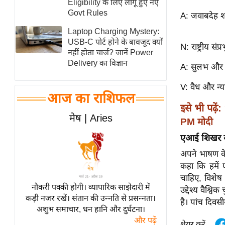
Eligibility के लिए लागू हुए नए
स्तंभ
Govt Rules
A: जवाबदेह 
एम.
Laptop Charging Mystery:
आर.
USB-C पोर्ट होने के बावजूद क्यों
N: राष्ट्रीय संप्
नहीं होता चार्ज? जानें Power
आई.
Delivery का विज्ञान
A: सुलभ और 
चाय पर
समीक्षा
V: वैध और न्
आज का राशिफल
धर्म
इसे भी पढ़ें:
ज्योतिष
मेष | Aries
PM मोदी
प्रभु
एआई शिखर सम्
महिमा/
अपने भाषण के 
धर्मस्थल
कहा कि हमें
व्रत
चाहिए, विशेष
त्योहार
नौकरी पक्की होगी। व्यापारिक साझेदारी में
उद्देश्य वैश्
कड़ी नजर रखें। संतान की उन्नति से प्रसन्नता।
राशिफल
है। पांच दिवसी
अशुभ समाचार, धन हानि और दुर्घटना।
विशेष
और पढ़ें
शेयर करें