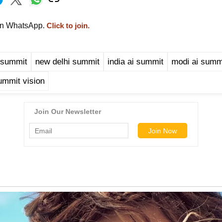
on WhatsApp.
Click to join.
 summit
new delhi summit
india ai summit
modi ai summ
ummit vision