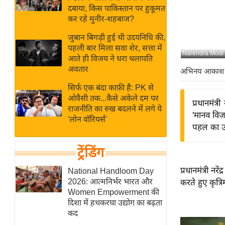
बजट
Hindi
दबाया, किस पाकिस्तान पर हुकूमत
खेल
News
कर रहे मुनीर-शहबाज?
क्रिकेट
जुबान बिगड़ी हुई थी उदयनिधि की,
Hindi
IPL
पहली बार मिला सवा शेर, सत्ता में
Narendra Modi
आते ही विजय ने धरा थलापति
Videos
2026
अवतार
अभिनय आकाश
क्राइम
सिर्फ एक बंदा काफ़ी है: PK से
ई-पेपर
ओवैसी तक...कैसे अकेले दम पर
प्रधानमंत्
मिसाल बेमिसाल
राजनीति का रुख बदलने में लगे ये
'मानव विज
'लोन वॉरियर्स'
शख्सियत
पहल का उद्
यंग इंडिया
ट्रेंडिंग
साहित्य जगत
ऑटो वर्ल्ड
प्रधानमंत्री न
National Handloom Day
2026: आत्मनिर्भर भारत और
करते हुए कृत्
न्यूज ब्रीफ
Women Empowerment की
मनोरंजन जगत
दिशा में हथकरघा उद्योग का बढ़ता
कद
बॉलीवुड