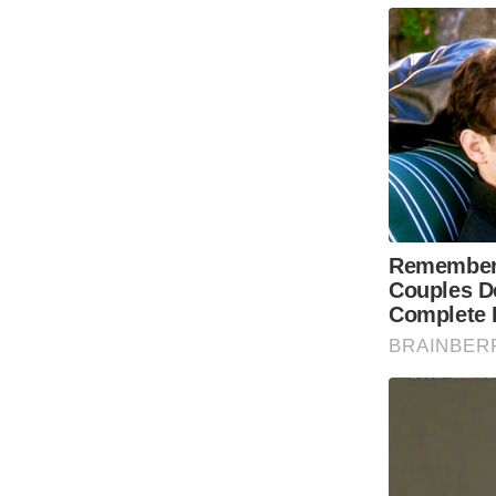
Code Of Ethics
RSS
Our Team
Expert Panel
Loksabhachunav
Android App