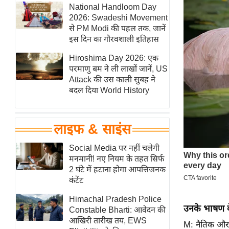
हॉलीवुड
National Handloom Day
2026: Swadeshi Movement
फिल्म समीक्षा
से PM Modi की पहल तक, जानें
Breaking
इस दिन का गौरवशाली इतिहास
News
Hiroshima Day 2026: एक
लाइफस्टाइल
परमाणु बम ने ली लाखों जानें, US
Attack की उस काली सुबह ने
टेक्नॉलॉजी
बदल दिया World History
ब्यूटी/फैशन
घरेलू नुस्खे
लाइफ & साइंस
पर्यटन स्थल
फिटनेस मंत्रा
Social Media पर नहीं चलेगी
मनमानी! नए नियम के तहत सिर्फ
रिलेशनशिप
2 घंटे में हटाना होगा आपत्तिजनक
राजनीति
कंटेंट
विश्लेषण
Himachal Pradesh Police
उनके भाषण क
समसामयिक
Constable Bharti: आवेदन की
आखिरी तारीख तय, EWS
M: नैतिक और
मातृभूमि