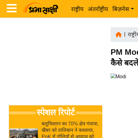
राष्ट्रीय
अंतर्राष्ट्रीय
बिज़नेस
Latest
ता
News
|
राष्ट्र
ज़ा
in
ख
PM Modi 
Hindi
ब
कैसे बद
र
Hindi
राष्ट्रीय
News
अंतर्राष्ट्रीय
Live
बिज़नेस
उद्योग
Breaking
स्पेशल रिपोर्ट
जगत
News in
विशेषज्ञ
Hindi
बलूचिस्तान का 70% क्षेत्र गंवाया,
राय
खैबर को तालिबान ने कब्जाया,
PoK में गोलियों से आवाज को