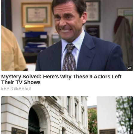
ति
ष
प्र
भु
म
हि
मा
/
ध
र्म
स्थ
ल
व्र
त
त्यो
हा
र