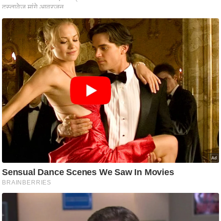
आ
र
.
आ
ई
.
चा
य
प
र
स
मी
क्षा
ध
र्म
ज्यो