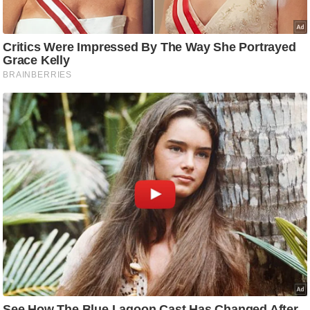
ट
ने
स
मं
त्रा
रि
ले
श
न
शि
प
रा
ज
नी
ति
वि
श्ले