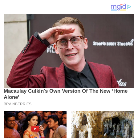
य
ब
ज
ट
खे
ल
क्रि
के
ट
I
P
L
2
0
2
6
क्रा