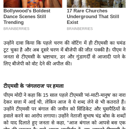
इ
म
ई
-
पे
उन्होंने दावा किया कि पहले चरण की वोटिंग में ही टीएमसी का घमंड
प
टूट चुका है और अब दूसरे चरण में बीजेपी की जीत पक्की है। पीएम ने
र
जनता से टीएमसी के भ्रष्टाचार, डर और गुंडागर्दी से आजादी पाने के
मि
लिए बीजेपी को वोट देने की अपील की।
सा
ल
टीएमसी के 'जंगलराज' पर हमला
बे
पीएम मोदी ने कहा कि 15 साल पहले टीएमसी 'मां-माटी-मानुष' का नारा
मि
देकर सत्ता में आई थी, लेकिन आज वे ये शब्द लेने से भी कतराते हैं।
सा
उन्होंने टीएमसी पर बंगाल की जमीन को सिंडिकेट और घुसपैठियों के
ल
हवाले करने का आरोप लगाया। उन्होंने नेताजी सुभाष चंद्र बोस के शब्दों
को याद दिलाते हुए जनता से कहा, "आज बंगाल को आपसे बस एक
श