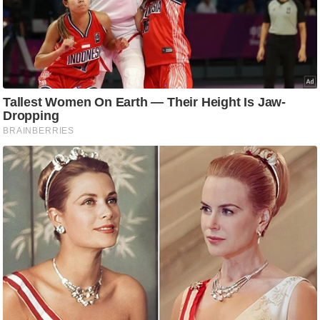
/
फै
श
न
घ
रे
लू
नु
स्खे
प
र्य
ट
न
स्थ
ल
फि