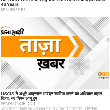
ष
ण
स
म
सा
म
यि
क
मा
तृ
भू
मि
स्तं
भ
ए
म
.