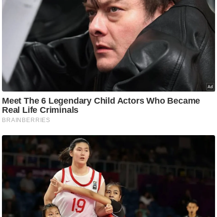
g
N
e
w
s
ला
इ
फ
स्टा
इ
ल
टे
क्नॉ
लॉ
जी
ब्यू
टी