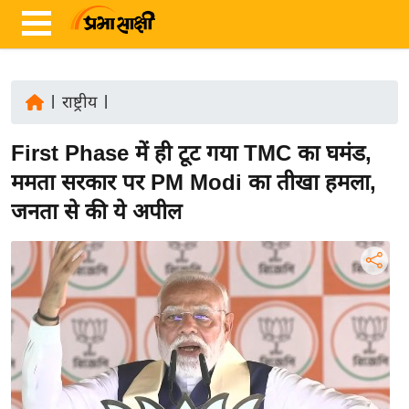
|
राष्ट्रीय
|
ता
First Phase में ही टूट गया TMC का घमंड,
ज़ा
ख
ममता सरकार पर PM Modi का तीखा हमला,
ब
जनता से की ये अपील
र
रा
ष्ट्री
य
अं
त
र्रा
ष्ट्री