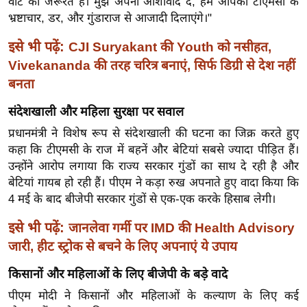
वोट की जरूरत है। मुझे अपना आशीर्वाद दें, हम आपको टीएमसी के
ख्सि
भ्रष्टाचार, डर, और गुंडाराज से आजादी दिलाएंगे।"
य
त
इसे भी पढ़ें:
CJI Suryakant की Youth को नसीहत,
यं
Vivekananda की तरह चरित्र बनाएं, सिर्फ डिग्री से देश नहीं
ग
बनता
इं
संदेशखाली और महिला सुरक्षा पर सवाल
डि
या
प्रधानमंत्री ने विशेष रूप से संदेशखाली की घटना का जिक्र करते हुए
कहा कि टीएमसी के राज में बहनें और बेटियां सबसे ज्यादा पीड़ित हैं।
सा
उन्होंने आरोप लगाया कि राज्य सरकार गुंडों का साथ दे रही है और
हि
बेटियां गायब हो रही हैं। पीएम ने कड़ा रुख अपनाते हुए वादा किया कि
त्य
4 मई के बाद बीजेपी सरकार गुंडों से एक-एक करके हिसाब लेगी।
ज
ग
इसे भी पढ़ें:
जानलेवा गर्मी पर IMD की Health Advisory
त
जारी, हीट स्ट्रोक से बचने के लिए अपनाएं ये उपाय
ऑ
किसानों और महिलाओं के लिए बीजेपी के बड़े वादे
टो
पीएम मोदी ने किसानों और महिलाओं के कल्याण के लिए कई
व