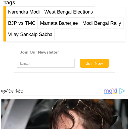
ड
Tags
हॉ
Narendra Modi
West Bengal Elections
ली
BJP vs TMC
Mamata Banerjee
Modi Bengal Rally
वु
ड
Vijay Sankalp Sabha
फि
ल्म
स
मी
क्षा
B
r
e
a
k
i
n