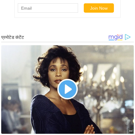
g
N
e
w
s
ला
इ
फ
स्टा
इ
ल
टे
क्नॉ
लॉ
जी
ब्यू
टी