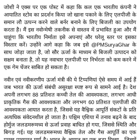
ख्सि
जोशी ने एक्स पर एक पोस्ट में कहा कि कल एक भारतीय कंपनी ने
य
आयातित स्टोव का प्रदर्शन किया जो खाना पकाने के लिए एलपीजी के
त
समान लौ उत्पन्न करने वाले बर्नर बनाने के लिए बिजली का उपयोग
यं
करता है। मैं इस नवोन्मेषी तकनीक से वास्तव में प्रभावित हुआ और मैं
ग
चाहूंगा कि भारतीय निर्माता इसे अपनाएं और घरेलू स्तर पर इसका
इं
विस्तार करें। उन्होंने आगे कहा कि जब इसे @PMSuryaGhar के
साथ जोड़ा जाता है, जो सौर ऊर्जा के माध्यम से बिजली उत्पादन को
डि
सक्षम बनाता है, तो यह नवाचार एलपीजी पर निर्भरता को कम करने में
या
एक गेम चेंजर साबित हो सकता है।
सा
हि
नवीन एवं नवीकरणीय ऊर्जा मंत्री की ये टिप्पणियां ऐसे समय में आई हैं
त्य
जब भारत की ऊर्जा संबंधी असुरक्षा स्पष्ट रूप से सामने आई है। देश
ज
अपनी लगभग 88 प्रतिशत कच्ची तेल की आवश्यकता, लगभग आधी
प्राकृतिक गैस की आवश्यकता और लगभग 60 प्रतिशत एलपीजी की
ग
आवश्यकता आयात करता है, जिससे यह वैश्विक आपूर्ति संकटों के प्रति
त
अत्यधिक संवेदनशील हो जाता है। पश्चिम एशिया में तनाव बढ़ने के बाद
ऑ
होर्मुज जलडमरूमध्य से ऊर्जा प्रवाह बाधित हो गया, जिससे स्थिति और
टो
बिगड़ गई। यह जलडमरूमध्य वैश्विक तेल और गैस आपूर्ति का एक
व
प्रमुख पारगमन मार्ग है। भारत के आयात का एक बड़ा हिस्सा - जिसमें