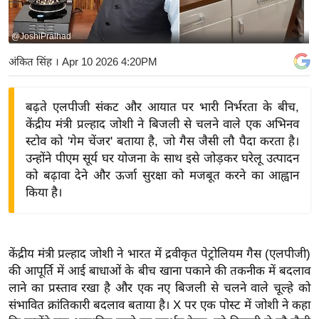
य
बि
@JoshiPralhad
ज़
अंकित सिंह
। Apr 10 2026 4:20PM
ने
स
बढ़ते एलपीजी संकट और आयात पर भारी निर्भरता के बीच,
उ
केंद्रीय मंत्री प्रल्हाद जोशी ने बिजली से चलने वाले एक अभिनव
द्यो
स्टोव को 'गेम चेंजर' बताया है, जो गैस जैसी लौ पैदा करता है।
ग
उन्होंने पीएम सूर्य घर योजना के साथ इसे जोड़कर घरेलू उत्पादन
ज
को बढ़ावा देने और ऊर्जा सुरक्षा को मजबूत करने का आह्वान
ग
किया है।
त
वि
शे
केंद्रीय मंत्री प्रल्हाद जोशी ने भारत में द्रवीकृत पेट्रोलियम गैस (एलपीजी)
ष
की आपूर्ति में आई बाधाओं के बीच खाना पकाने की तकनीक में बदलाव
ज्ञ
लाने का प्रस्ताव रखा है और एक नए बिजली से चलने वाले चूल्हे को
रा
संभावित क्रांतिकारी बदलाव बताया है। X पर एक पोस्ट में जोशी ने कहा