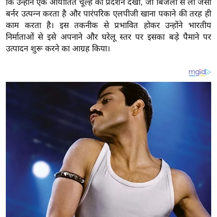
कि उन्होंने एक आयातित चूल्हे का प्रदर्शन देखा, जो बिजली से लौ जैसी
य
बर्नर उत्पन्न करता है और पारंपरिक एलपीजी खाना पकाने की तरह ही
ब
काम करता है। इस तकनीक से प्रभावित होकर उन्होंने भारतीय
ज
निर्माताओं से इसे अपनाने और घरेलू स्तर पर इसका बड़े पैमाने पर
ट
उत्पादन शुरू करने का आग्रह किया।
खे
ल
क्रि
के
ट
I
P
L
2
0
2
6
क्रा