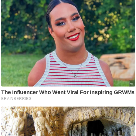
ट
ने
स
मं
त्रा
रि
ले
श
न
शि
प
रा
ज
नी
ति
वि
श्ले