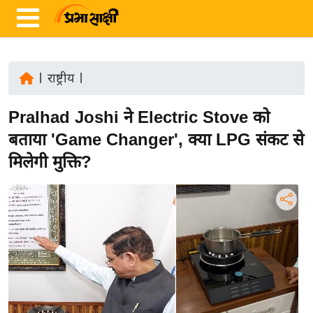
|
राष्ट्रीय
|
ता
Pralhad Joshi ने Electric Stove को
ज़ा
ख
बताया 'Game Changer', क्या LPG संकट से
ब
मिलेगी मुक्ति?
र
रा
ष्ट्री
य
अं
त
र्रा
ष्ट्री