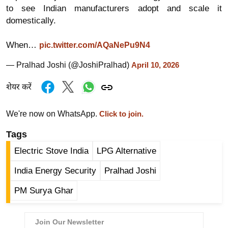
ड
to see Indian manufacturers adopt and scale it
हॉ
domestically.
ली
वु
When…
pic.twitter.com/AQaNePu9N4
ड
— Pralhad Joshi (@JoshiPralhad)
April 10, 2026
फि
ल्म
शेयर करें
स
मी
We're now on WhatsApp.
Click to join.
क्षा
Tags
B
Electric Stove India
LPG Alternative
r
e
India Energy Security
Pralhad Joshi
a
PM Surya Ghar
k
i
n