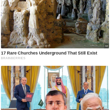
ष
ण
स
म
सा
म
यि
क
मा
तृ
भू
मि
स्तं
भ
ए
म
.