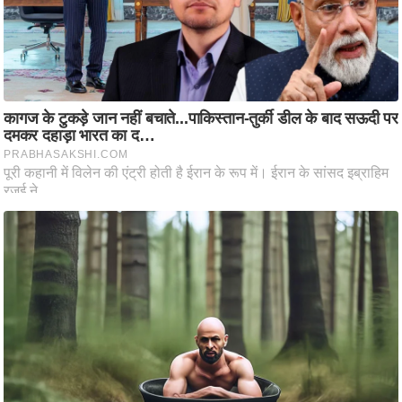
आ
र
.
आ
ई
.
चा
य
प
र
स
मी
क्षा
ध
र्म
ज्यो