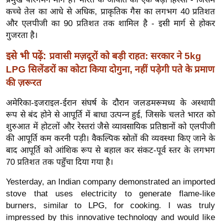
र्ल्ड
कच्चे तेल का आधे से अधिक, प्राकृतिक गैस का लगभग 40 प्रतिशत
न्यू
और एलपीजी का 90 प्रतिशत तक शामिल है - इसी मार्ग से होकर
गुजरता है।
ज
ब्री
इसे भी पढ़ें:
प्रवासी मज़दूरों को बड़ी राहत: सरकार ने 5kg
फ
LPG सिलेंडरों का कोटा किया दोगुना, नहीं पड़ेगी पते के प्रमाण
म
की ज़रूरत
नो
रं
अमेरिका-इजराइल-ईरान संघर्ष के दौरान जलडमरूमध्य के अस्थायी
रूप से बंद होने से आपूर्ति में बाधा उत्पन्न हुई, जिसके चलते भारत को
ज
शुरुआत में होटलों और रेस्तरां जैसे व्यावसायिक प्रतिष्ठानों को एलपीजी
न
की आपूर्ति कम करनी पड़ी। वैकल्पिक स्रोतों की व्यवस्था किए जाने के
ज
बाद आपूर्ति को आंशिक रूप से बहाल कर संकट-पूर्व स्तर के लगभग
ग
70 प्रतिशत तक पहुँचा दिया गया है।
त
Yesterday, an Indian company demonstrated an imported
बॉ
stove that uses electricity to generate flame-like
ली
burners, similar to LPG, for cooking. I was truly
वु
impressed by this innovative technology and would like