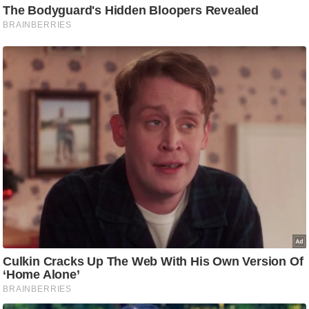
/
फै
श
न
घ
रे
लू
नु
स्खे
प
र्य
ट
न
स्थ
ल
फि