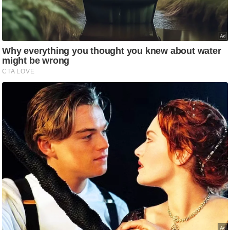
ति
ष
प्र
भु
म
हि
मा
/
ध
र्म
स्थ
ल
व्र
त
त्यो
हा
र