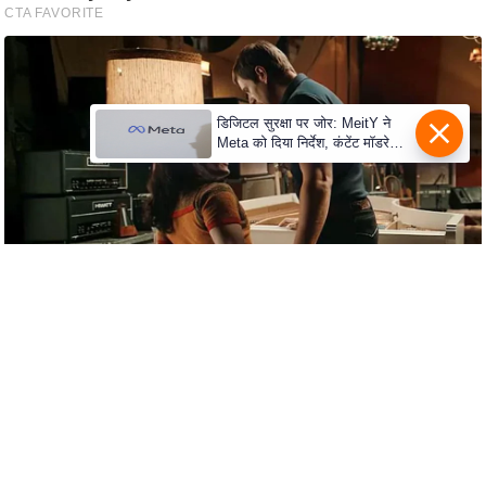
s
a
l
C
o
डिजिटल सुरक्षा पर जोर: MeitY ने
Meta को दिया निर्देश, कंटेंट मॉडरेशन
d
मजबूत करे
e
O
f
E
t
h
i
c
s
R
S