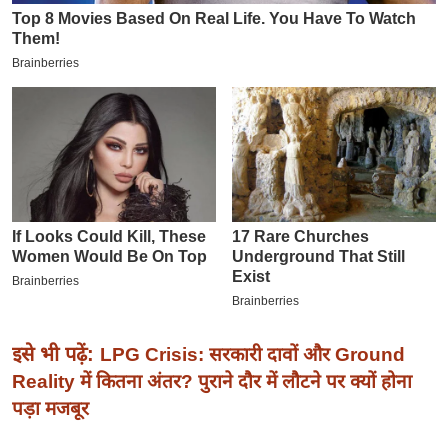
इ
म
ई
-
पे
प
र
मि
सा
ल
बे
मि
इसे भी पढ़ें:
LPG Crisis: सरकारी दावों और Ground
सा
Reality में कितना अंतर? पुराने दौर में लौटने पर क्यों होना
ल
पड़ा मजबूर
श