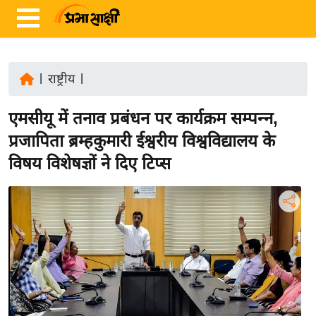
|
राष्ट्रीय
|
ता
एमसीयू में तनाव प्रबंधन पर कार्यक्रम सम्पन्न,
ज़ा
ख
प्रजापिता ब्रम्हकुमारी ईश्वरीय विश्वविद्यालय के
ब
विषय विशेषज्ञों ने दिए टिप्स
र
रा
ष्ट्री
य
अं
त
र्रा
ष्ट्री