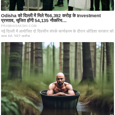
आ
र
.
आ
ई
.
चा
य
प
र
स
मी
क्षा
ध
र्म
ज्यो