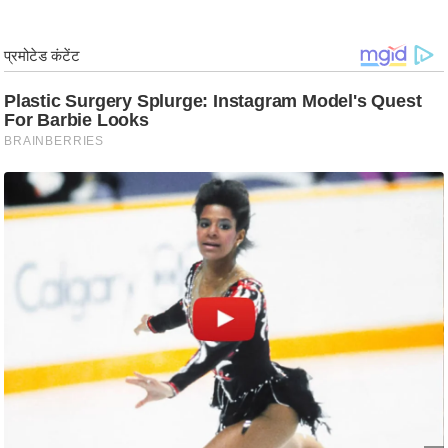
र्ल्ड
न्यू
ज
ब्री
फ
म
नो
रं
ज
न
ज
ग
त
बॉ
ली
वु