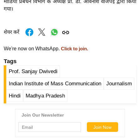
मीडिया प्रबंधन विभाग के अध्यक्ष प्रो. डॉ. अविनाश वाजपई द्वारा किया
ख्सि
गया।
य
त
यं
शेयर करें
ग
इं
We're now on WhatsApp.
Click to join.
डि
या
Tags
सा
Prof. Sanjay Dwivedi
हि
Indian Institute of Mass Communication
Journalism
त्य
ज
Hindi
Madhya Pradesh
ग
त
ऑ
टो
व