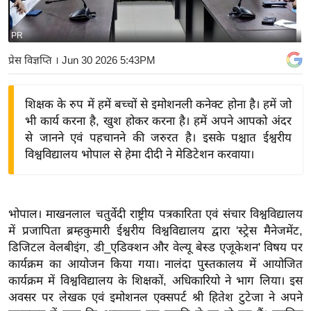
य
बि
PR
ज़
प्रेस विज्ञप्ति
। Jun 30 2026 5:43PM
ने
स
शिक्षक के रुप में हमें बच्चों से इमोशनली कनेक्ट होना है। हमें जो
उ
भी कार्य करना है, खुश होकर करना है। हमें अपने आपको अंदर
द्यो
से जानने एवं पहचानने की जरुरत है। इसके पश्चात ईश्वरीय
ग
विश्वविद्यालय भोपाल से हेमा दीदी ने मेडिटेशन करवाया।
ज
ग
त
भोपाल। माखनलाल चतुर्वेदी राष्ट्रीय पत्रकारिता एवं संचार विश्वविद्यालय
वि
में प्रजापिता ब्रम्हकुमारी ईश्वरीय विश्वविद्यालय द्वारा 'स्ट्रेस मैनेजमेंट,
शे
डिजिटल वेलबीइंग, डी_एडिक्शन और वेल्यू बेस्ड एजूकेशन' विषय पर
ष
कार्यक्रम का आयोजन किया गया। नालंदा पुस्तकालय में आयोजित
ज्ञ
कार्यक्रम में विश्वविद्यालय के शिक्षकों, अधिकारियो ने भाग लिया। इस
रा
अवसर पर लेखक एवं इमोशनल एक्सपर्ट श्री हितेश टुटेजा ने अपने