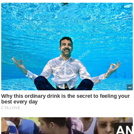
g
N
e
w
s
ला
इ
फ
स्टा
इ
ल
टे
क्नॉ
लॉ
जी
ब्यू
टी