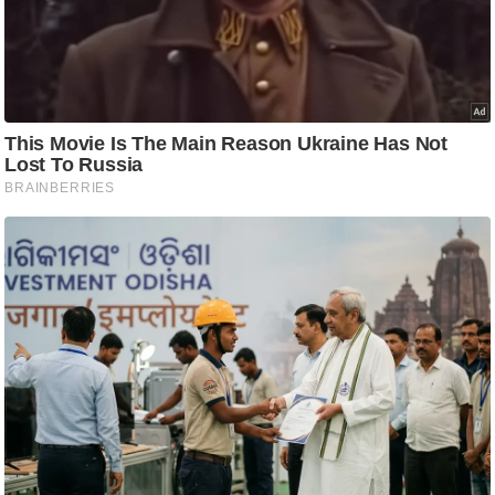
ष
ण
स
म
सा
म
यि
क
मा
तृ
भू
मि
स्तं
भ
ए
म
.