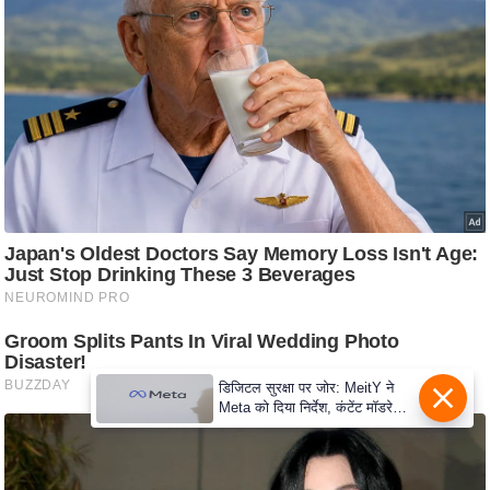
d
e
o
s
i
O
S
A
p
p
A
b
o
डिजिटल सुरक्षा पर जोर: MeitY ने
u
Meta को दिया निर्देश, कंटेंट मॉडरेशन
मजबूत करे
t
u
s