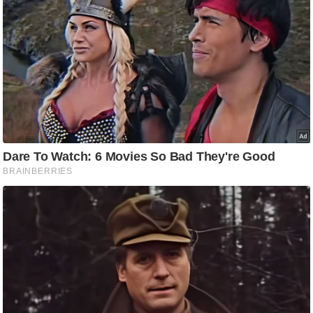
ट
ने
स
मं
त्रा
रि
ले
श
न
शि
प
रा
ज
नी
ति
वि
श्ले