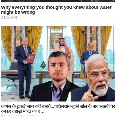
ति
ष
प्र
भु
म
हि
मा
/
ध
र्म
स्थ
ल
व्र
त
त्यो
हा
र