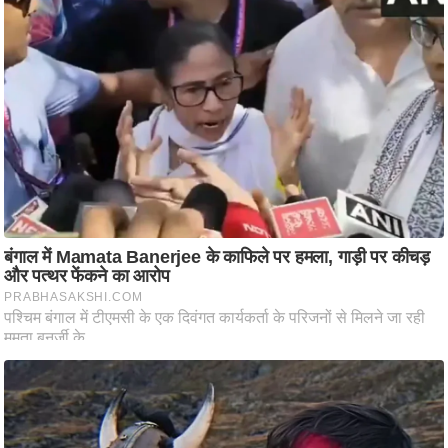
/
फै
श
न
घ
रे
लू
नु
स्खे
प
र्य
ट
न
स्थ
ल
फि