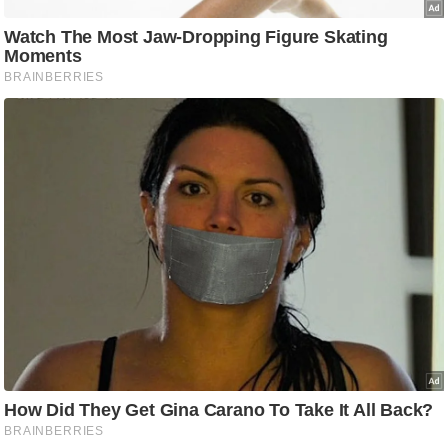
ड
हॉ
ली
वु
ड
फि
ल्म
स
मी
क्षा
B
r
e
a
k
i
n