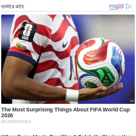
g
N
e
w
s
ला
इ
फ
स्टा
इ
ल
टे
क्नॉ
लॉ
जी
ब्यू
टी