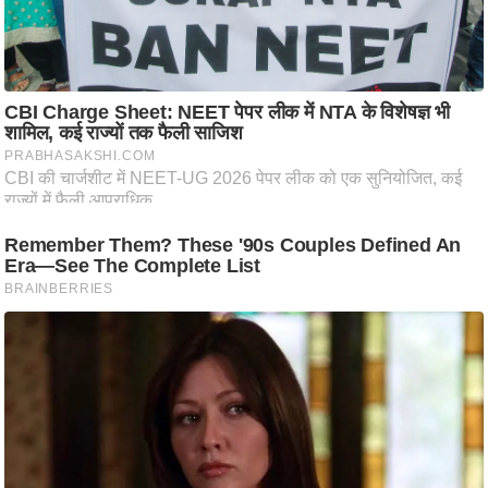
ट
ने
स
मं
त्रा
रि
ले
श
न
शि
प
रा
ज
नी
ति
वि
श्ले