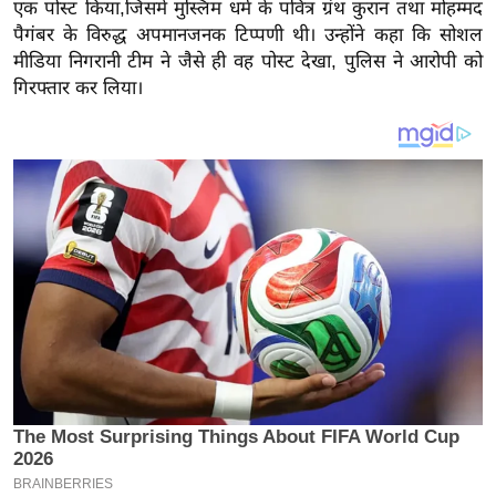
य
एक पोस्ट किया,जिसमें मुस्लिम धर्म के पवित्र ग्रंथ कुरान तथा मोहम्मद
पैगंबर के विरुद्ध अपमानजनक टिप्पणी थी। उन्होंने कहा कि सोशल
ब
मीडिया निगरानी टीम ने जैसे ही वह पोस्ट देखा, पुलिस ने आरोपी को
ज
गिरफ्तार कर लिया।
ट
खे
ल
क्रि
के
ट
I
P
L
2
0
2
6
क्रा