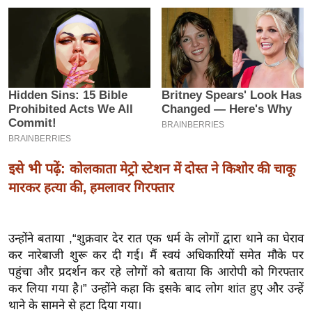
इ
म
ई
-
पे
प
र
मि
इसे भी पढ़ें:
कोलकाता मेट्रो स्टेशन में दोस्त ने किशोर की चाकू
सा
ल
मारकर हत्या की, हमलावर गिरफ्तार
बे
उन्होंने बताया ,“शुक्रवार देर रात एक धर्म के लोगों द्वारा थाने का घेराव
मि
कर नारेबाजी शुरू कर दी गई। मैं स्वयं अधिकारियों समेत मौके पर
सा
पहुंचा और प्रदर्शन कर रहे लोगों को बताया कि आरोपी को गिरफ्तार
ल
कर लिया गया है।” उन्होंने कहा कि इसके बाद लोग शांत हुए और उन्हें
श
थाने के सामने से हटा दिया गया।