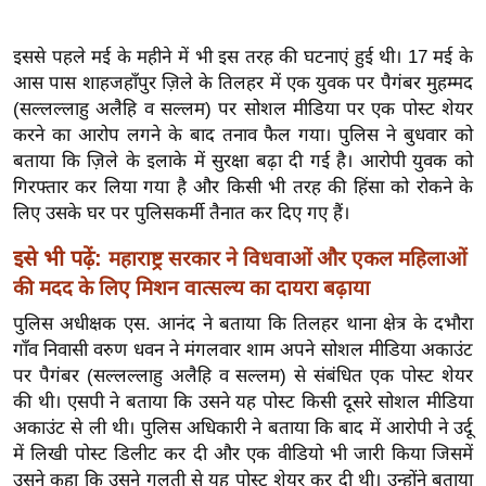
ख्सि
य
इससे पहले मई के महीने में भी इस तरह की घटनाएं हुई थी। 17 मई के
त
आस पास शाहजहाँपुर ज़िले के तिलहर में एक युवक पर पैगंबर मुहम्मद
यं
(सल्लल्लाहु अलैहि व सल्लम) पर सोशल मीडिया पर एक पोस्ट शेयर
ग
करने का आरोप लगने के बाद तनाव फैल गया। पुलिस ने बुधवार को
इं
बताया कि ज़िले के इलाके में सुरक्षा बढ़ा दी गई है। आरोपी युवक को
डि
गिरफ्तार कर लिया गया है और किसी भी तरह की हिंसा को रोकने के
या
लिए उसके घर पर पुलिसकर्मी तैनात कर दिए गए हैं।
सा
इसे भी पढ़ें:
महाराष्ट्र सरकार ने विधवाओं और एकल महिलाओं
हि
की मदद के लिए मिशन वात्सल्य का दायरा बढ़ाया
त्य
पुलिस अधीक्षक एस. आनंद ने बताया कि तिलहर थाना क्षेत्र के दभौरा
ज
गाँव निवासी वरुण धवन ने मंगलवार शाम अपने सोशल मीडिया अकाउंट
ग
पर पैगंबर (सल्लल्लाहु अलैहि व सल्लम) से संबंधित एक पोस्ट शेयर
त
की थी। एसपी ने बताया कि उसने यह पोस्ट किसी दूसरे सोशल मीडिया
ऑ
अकाउंट से ली थी। पुलिस अधिकारी ने बताया कि बाद में आरोपी ने उर्दू
टो
में लिखी पोस्ट डिलीट कर दी और एक वीडियो भी जारी किया जिसमें
व
उसने कहा कि उसने गलती से यह पोस्ट शेयर कर दी थी। उन्होंने बताया