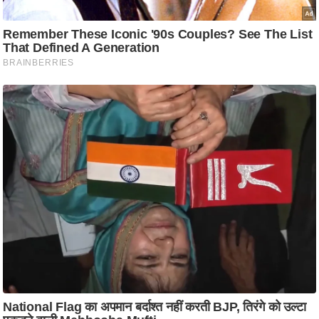
ति
ष
प्र
भु
म
हि
मा
/
ध
र्म
स्थ
ल
व्र
त
त्यो
हा
र