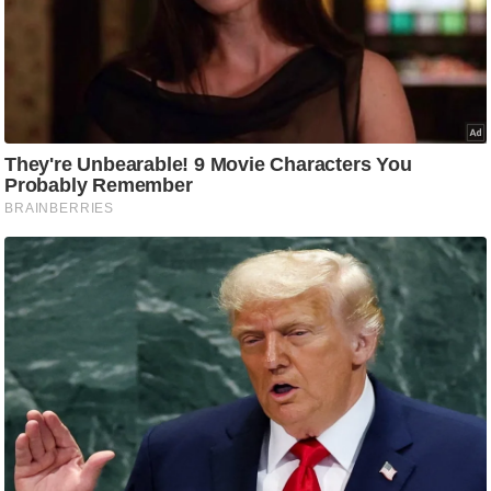
ष
ण
स
म
सा
म
यि
क
मा
तृ
भू
मि
स्तं
भ
ए
म
.