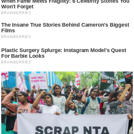
/
फै
श
न
घ
रे
लू
नु
स्खे
प
र्य
ट
न
स्थ
ल
फि