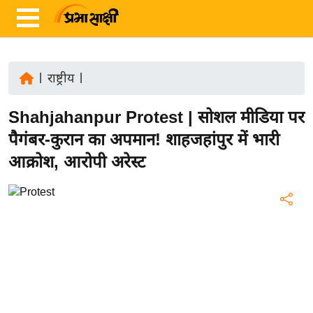
|
राष्ट्रीय
|
ता
Shahjahanpur Protest | सोशल मीडिया पर
ज़ा
ख
पैगंबर-कुरान का अपमान! शाहजहांपुर में भारी
ब
आक्रोश, आरोपी अरेस्ट
र
रा
ष्ट्री
य
अं
त
र्रा
ष्ट्री