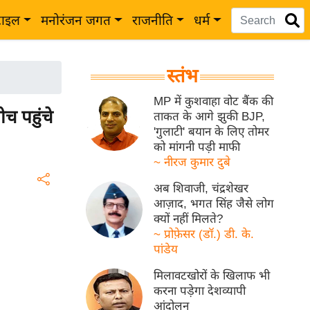
टाइल
मनोरंजन जगत
राजनीति
धर्म
स्तंभ
MP में कुशवाहा वोट बैंक की
च पहुंचे
ताकत के आगे झुकी BJP,
'गुलाटी' बयान के लिए तोमर
को मांगनी पड़ी माफी
~ नीरज कुमार दुबे
अब शिवाजी, चंद्रशेखर
आज़ाद, भगत सिंह जैसे लोग
क्यों नहीं मिलते?
~ प्रोफ़ेसर (डॉ.) डी. के.
पांडेय
मिलावटखोरों के खिलाफ भी
करना पड़ेगा देशव्यापी
आंदोलन