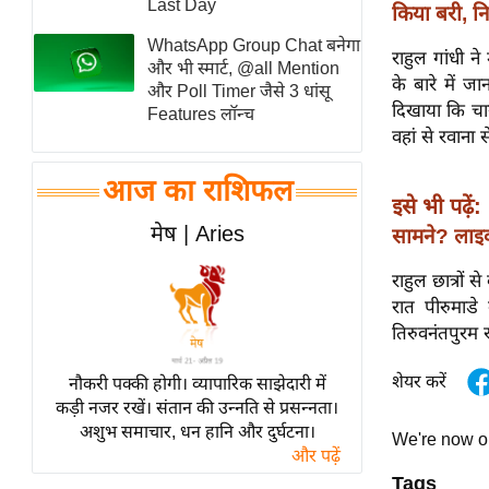
Last Day
किया बरी, 
स्तंभ
WhatsApp Group Chat बनेगा
राहुल गांधी ने
एम.
और भी स्मार्ट, @all Mention
के बारे में ज
आर.
और Poll Timer जैसे 3 धांसू
दिखाया कि चाय
Features लॉन्च
आई.
वहां से रवाना स
चाय पर
समीक्षा
आज का राशिफल
इसे भी पढ़ें:
धर्म
मेष | Aries
सामने? लाइव
ज्योतिष
राहुल छात्रों 
प्रभु
रात पीरुमाडे 
महिमा/
तिरुवनंतपुरम र
धर्मस्थल
व्रत
शेयर करें
नौकरी पक्की होगी। व्यापारिक साझेदारी में
त्योहार
कड़ी नजर रखें। संतान की उन्नति से प्रसन्नता।
अशुभ समाचार, धन हानि और दुर्घटना।
राशिफल
We're now 
और पढ़ें
विशेष
Tags