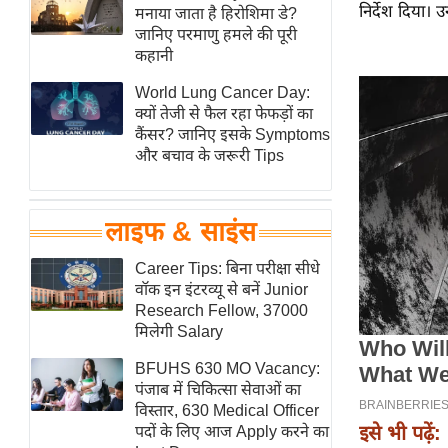
निर्देश दिया। 
हॉलीवुड
मनाया जाता है हिरोशिमा डे?
जानिए परमाणु हमले की पूरी
फिल्म समीक्षा
कहानी
Breaking
World Lung Cancer Day:
News
क्यों तेजी से फैल रहा फेफड़ों का
लाइफस्टाइल
कैंसर? जानिए इसके Symptoms
और बचाव के जरूरी Tips
टेक्नॉलॉजी
ब्यूटी/फैशन
घरेलू नुस्खे
लाइफ & साइंस
पर्यटन स्थल
Career Tips: बिना परीक्षा सीधे
फिटनेस मंत्रा
वॉक इन इंटरव्यू से बनें Junior
Research Fellow, 37000
रिलेशनशिप
मिलेगी Salary
राजनीति
BFUHS 630 MO Vacancy:
विश्लेषण
पंजाब में चिकित्सा सेवाओं का
समसामयिक
विस्तार, 630 Medical Officer
इसे भी पढ़ें:
पदों के लिए आज Apply करने का
मातृभूमि