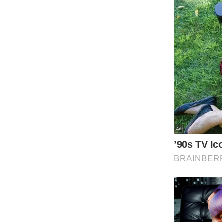
ऑडियो
इंफ़ोग्राफ़िक
राज्यों से
शहरों से
वेब स्टोरी
कार्टून
Short
Videos
iOS App
About us
Contact Editor
Advertise
Privacy Policy
Grievance
Redressal