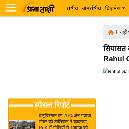
राष्ट्रीय
अंतर्राष्ट्रीय
बिज़नेस
Latest
ता
News
|
राष्ट्र
ज़ा
in
ख
सियासत क
Hindi
ब
Rahul Ga
र
Hindi
राष्ट्रीय
News
अंतर्राष्ट्रीय
Live
बिज़नेस
उद्योग
Breaking
स्पेशल रिपोर्ट
जगत
News in
विशेषज्ञ
Hindi
बलूचिस्तान का 70% क्षेत्र गंवाया,
राय
खैबर को तालिबान ने कब्जाया,
PoK में गोलियों से आवाज को