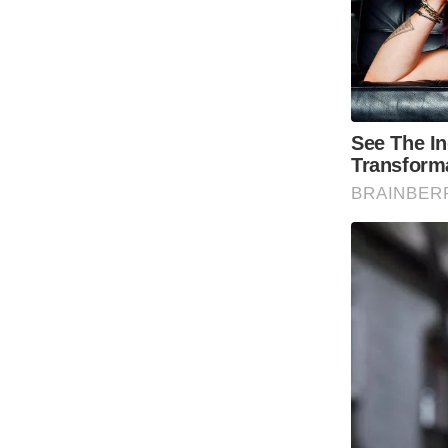
Code Of Ethics
RSS
Our Team
Expert Panel
Loksabhachunav
Android App