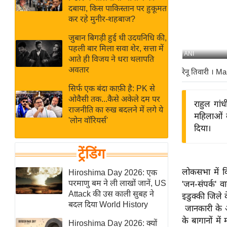
बजट
Hindi
दबाया, किस पाकिस्तान पर हुकूमत
खेल
News
कर रहे मुनीर-शहबाज?
क्रिकेट
जुबान बिगड़ी हुई थी उदयनिधि की,
Hindi
IPL
पहली बार मिला सवा शेर, सत्ता में
ANI
आते ही विजय ने धरा थलापति
Videos
2026
अवतार
रेनू तिवारी
। Ma
क्राइम
सिर्फ एक बंदा काफ़ी है: PK से
ई-पेपर
ओवैसी तक...कैसे अकेले दम पर
राहुल गांध
मिसाल बेमिसाल
राजनीति का रुख बदलने में लगे ये
महिलाओं क
'लोन वॉरियर्स'
शख्सियत
दिया।
यंग इंडिया
ट्रेंडिंग
साहित्य जगत
ऑटो वर्ल्ड
लोकसभा में व
Hiroshima Day 2026: एक
परमाणु बम ने ली लाखों जानें, US
'जन-संपर्क' व
न्यूज ब्रीफ
Attack की उस काली सुबह ने
इडुक्की जिले क
मनोरंजन जगत
बदल दिया World History
जानकारी के अनु
बॉलीवुड
के बागानों मे
Hiroshima Day 2026: क्यों