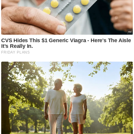
g
N
e
w
s
ला
इ
फ
स्टा
इ
ल
टे
क्नॉ
लॉ
जी
ब्यू
टी