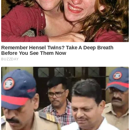
ति
ष
प्र
भु
म
हि
मा
/
ध
र्म
स्थ
ल
व्र
त
त्यो
हा
र