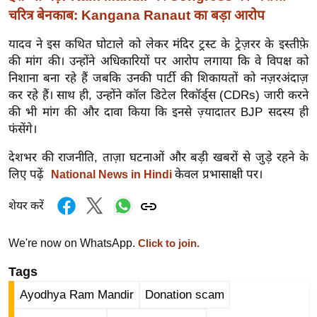
र्ल्ड
चरित्र बेनकाब: Kangana Ranaut का बड़ा आरोप
न्यू
यादव ने इस कथित घोटाले को लेकर मंदिर ट्रस्ट के ट्रेज़रर के इस्तीफ़े
ज
की मांग की। उन्होंने अधिकारियों पर आरोप लगाया कि वे विपक्ष को
ब्री
निशाना बना रहे हैं जबकि उनकी पार्टी की शिकायतों को नज़रअंदाज़
फ
कर रहे हैं। साथ ही, उन्होंने कॉल डिटेल रिकॉर्ड्स (CDRs) जारी करने
म
की भी मांग की और दावा किया कि इनसे ज़्यादातर BJP सदस्य ही
नो
फंसेंगे।
रं
देशभर की राजनीति, ताज़ा घटनाओं और बड़ी खबरों से जुड़े रहने के
ज
लिए पढ़ें
केवल प्रभासाक्षी पर।
National News in Hindi
न
ज
शेयर करें
ग
त
We're now on WhatsApp.
Click to join.
बॉ
Tags
ली
Ayodhya Ram Mandir
Donation scam
वु