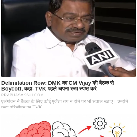
ष
ण
स
म
सा
म
यि
क
मा
तृ
भू
मि
स्तं
भ
ए
म
.