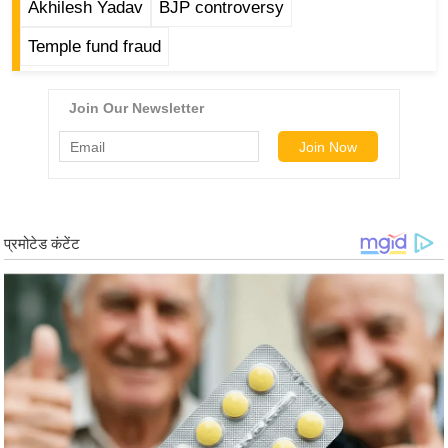
ड
Akhilesh Yadav
BJP controversy
हॉ
Temple fund fraud
ली
वु
ड
फि
ल्म
स
मी
क्षा
B
r
e
a
k
i
n