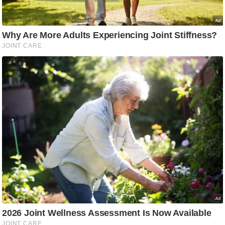
/
फै
श
न
घ
रे
लू
नु
स्खे
प
र्य
ट
न
स्थ
ल
फि