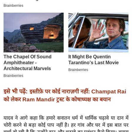
इ
म
ई
-
पे
प
र
मि
सा
ल
इसे भी पढ़ें:
इस्तीफ़े पर कोई नाराज़गी नहीं: Champat Rai
बे
को लेकर Ram Mandir ट्रस्ट के कोषाध्यक्ष का बयान
मि
सा
ल
यादव ने आगे कहा कि हमारे सनातन धर्म में धार्मिक चढ़ावे या दान में
चोरी करने से बड़ा कोई पाप नहीं है। हर गांव और घर में इस बात पर
श