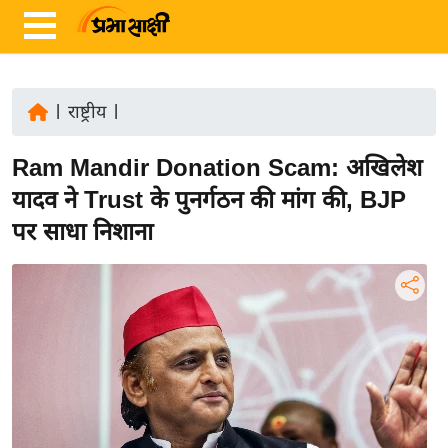
|
राष्ट्रीय
|
ता
Ram Mandir Donation Scam: अखिलेश
ज़ा
ख
यादव ने Trust के पुनर्गठन की मांग की, BJP
ब
पर साधा निशाना
र
रा
ष्ट्री
य
अं
त
र्रा
ष्ट्री