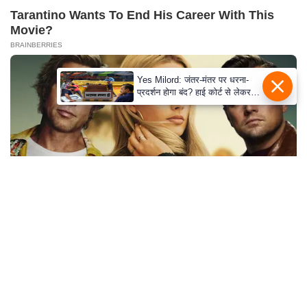
s
Tarantino Wants To End His Career With This
a
Movie?
l
BRAINBERRIES
C
o
Yes Milord: जंतर-मंतर पर धरना-
d
प्रदर्शन होगा बंद? हाई कोर्ट से लेकर
सुप्रीम कोर्ट तक में क्या नई बहस छिड़
e
गई
O
f
E
t
h
i
c
Why this ordinary drink is the secret to feeling
your best every day
s
CTA FAVORITE
R
S