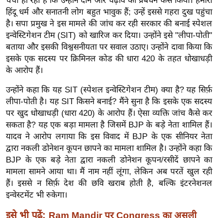
चर्चा हो रही है कि उन्होंने दान और चढ़ावे का प्रबंधन कैसे किया। हमारा
ख्सि
हिंदू धर्म और सनातनी लोग बहुत भावुक हैं; उन्हें इससे गहरा दुख पहुंचा
य
है। सपा प्रमुख ने इस मामले की जांच कर रही सरकार की बनाई स्पेशल
त
इन्वेस्टिगेशन टीम (SIT) को खारिज कर दिया। उन्होंने इसे "लीपा-पोती"
यं
बताया और इसकी विश्वसनीयता पर सवाल उठाए। उन्होंने दावा किया कि
ग
इसके एक सदस्य पर क्रिमिनल कोड की धारा 420 के तहत धोखाधड़ी
इं
के आरोप हैं।
डि
उन्होंने कहा कि यह SIT (स्पेशल इन्वेस्टिगेशन टीम) क्या है? यह सिर्फ़
या
लीपा-पोती है। यह SIT किसने बनाई? मैंने सुना है कि इसके एक सदस्य
सा
पर खुद धोखाधड़ी (धारा 420) के आरोप हैं। ऐसा व्यक्ति जांच कैसे कर
हि
सकता है? यह एक बड़ा मामला है जिसमें BJP के बड़े नेता शामिल हैं।
त्य
यादव ने आरोप लगाया कि इस विवाद में BJP के एक सीनियर नेता
ज
द्वारा नकली डोनेशन कूपन छापने का मामला शामिल है। उन्होंने कहा कि
BJP के एक बड़े नेता द्वारा नकली डोनेशन कूपन/रसीदें छापने का
ग
मामला सामने आया था। मैं नाम नहीं लूंगा, लेकिन अब परतें खुल रही
त
हैं। इससे न सिर्फ़ देश की छवि खराब होती है, बल्कि इंटरनेशनल
ऑ
इन्वेस्टमेंट भी रुकेगा।
टो
व
इसे भी पढ़ें:
Ram Mandir पर Congress का असली