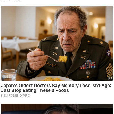
ट
ने
स
मं
त्रा
रि
ले
श
न
शि
प
रा
ज
नी
ति
वि
श्ले