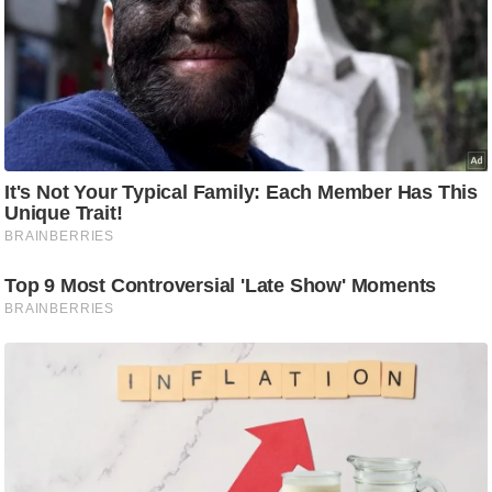
ट
ने
स
मं
त्रा
रि
ले
श
न
शि
प
रा
ज
नी
ति
वि
श्ले