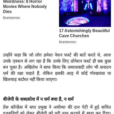
इ
म
ई
-
पे
प
र
मि
उन्होंने कहा कि जो लोग हमेशा नेशन फर्स्ट की बातें करते थे, आज
उनके एक्शन से लग रहा है कि उनके लिए डोनेशन फर्स्ट ही सब कुछ
सा
बन चुका है। अखिलेश ने साफ किया कि समाजवादी लोग भी सनातन
ल
धर्म की रक्षा चाहते हैं, लेकिन इसकी आड़ में कोई गोरखधंधा या
खिलवाड़ बर्दाश्त नहीं किया जाएगा।
बे
मि
सा
बीजेपी के शब्दकोश में न धर्म बचा है, न शर्म
ल
प्रेस कॉन्फ्रेंस में सपा प्रमुख ने अयोध्या की दान पेटी में हुई कथित
श
गड़बड़ियों को लेकर बीजेपी को पूरी तरह कटघरे में खड़ा कर दिया।