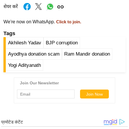
ड
शेयर करें
हॉ
ली
We're now on WhatsApp.
Click to join.
वु
ड
Tags
फि
Akhilesh Yadav
BJP corruption
ल्म
Ayodhya donation scam
Ram Mandir donation
स
मी
Yogi Adityanath
क्षा
B
r
e
a
k
i
n