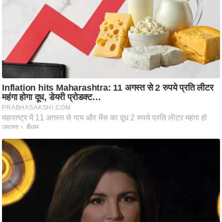
ष
ण
स
म
सा
म
यि
क
मा
तृ
भू
मि
स्तं
भ
ए
म
.