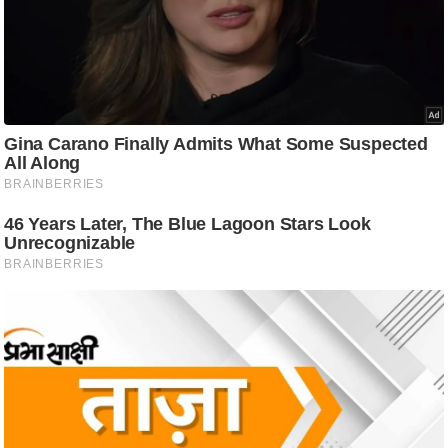
आ
र
.
आ
ई
.
चा
य
प
र
स
मी
क्षा
ध
र्म
ज्यो