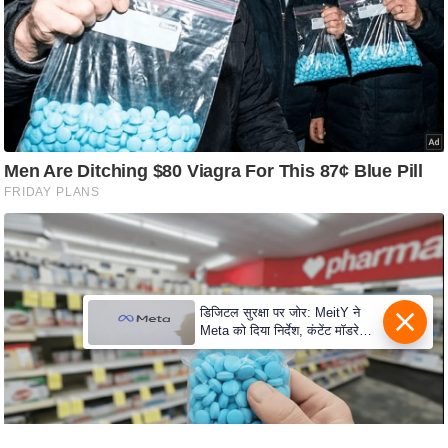
e
r
t
i
s
e
P
r
i
v
a
c
डिजिटल सुरक्षा पर जोर: MeitY ने
y
Meta को दिया निर्देश, कंटेंट मॉडरेशन
P
मजबूत करे
o
l
i