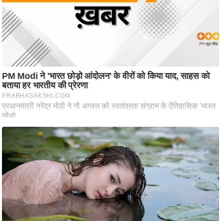
ति
ष
प्र
भु
म
हि
मा
/
ध
र्म
स्थ
ल
व्र
त
त्यो
हा
र