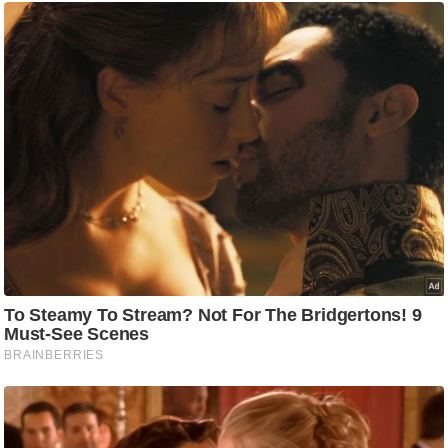
g
N
e
w
s
ला
इ
फ
स्टा
इ
ल
टे
क्नॉ
लॉ
जी
ब्यू
टी