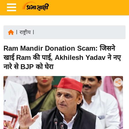
|
राष्ट्रीय
|
ता
Ram Mandir Donation Scam: जिसने
ज़ा
ख
खाई Ram की पाई, Akhilesh Yadav ने नए
ब
नारे से BJP को घेरा
र
रा
ष्ट्री
य
अं
त
र्रा
ष्ट्री