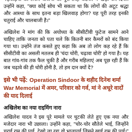
ख्सि
उन्होंने कहा, "क्या कोई सोच भी सकता था कि लोगों की अटूट श्रद्धा
य
और आस्था के साथ इतना बड़ा खिलवाड़ होगा? यह पूरी तरह इनकी
त
चतुराई और चालबाजी है।"
यं
अखिलेश ने मांग की कि अयोध्या के सीसीटीवी फुटेज सामने आने
ग
चाहिए ताकि जनता को पता चले कि कितनी बार कैमरों को बंद किया
इं
गया था। उन्होंने तंज कसते हुए कहा कि अब तो लोग कह रहे हैं कि
डि
सीसीटीवी का असली मतलब ही 'चंदा चोरी, चढ़ावा चोरी' हो गया है। यह
या
बात गांव-गांव तक फैल चुकी है और गरीब महिलाएं अब पूछ रही हैं कि
सा
जब चढ़ावे की ही चोरी होनी है, तो हम दान क्यों दें?
हि
इसे भी पढ़ें:
Operation Sindoor के शहीद दिनेश शर्मा
त्य
War Memorial में अमर, परिवार को गर्व, मां ने अधूरे वादों
ज
की याद दिलाई
ग
त
अखिलेश का नया राइमिंग नारा
ऑ
अखिलेश यादव ने इस पूरे मामले पर चुटकी लेते हुए एक नया और
टो
मजेदार नारा भी उछाला। उन्होंने कहा, "चोर-चोर सौतेले भाई, जिन्होंने
व
चुराई राम की पाई, देखो जा रहा वो भाजपाई जिसने खाई राम की पाई।"