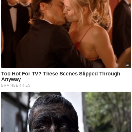
/
फै
श
न
घ
रे
लू
नु
स्खे
प
र्य
ट
न
स्थ
ल
फि