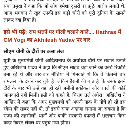
र्ल्ड
सपा प्रमुख ने कहा कि जो लोग हमेशा दूसरों पर झूठे आरोप लगाते थे,
आज भगवान ने खुद उनकी इस बड़ी चोरी को पूरी दुनिया के सामने
न्यू
लाकर रख दिया है।
ज
ब्री
इसे भी पढ़ें:
राम भक्तों पर गोली चलाने वाले.... Hathras में
फ
CM Yogi का Akhilesh Yadav पर वार
म
सीएम योगी के दौरों पर कसा तंज
नो
रं
यूपी के मुख्यमंत्री योगी आदित्यनाथ के अयोध्या दौरों पर सवाल उठाते
ज
हुए अखिलेश यादव ने कहा कि सीएम साहब वहां जाने का वर्ल्ड रिकॉर्ड
बना रहे थे और बार-बार मीडिया में गिनवाते थे कि वे कितनी बार
न
रामलला के दर्शन कर चुके हैं। लेकिन हैरानी की बात है कि उनके इतने
ज
दौरों के बाद भी उन्हें वहां हो रही जमीनी हकीकत और घपले की कोई
ग
जानकारी नहीं मिली। इसी को कहते हैं, चिराग तले अंधेरा। अखिलेश ने
त
आखिर में कहा कि अगर मुख्यमंत्री को अपनी नाक के नीचे हो रहे इस
बॉ
स्कैम की खबर नहीं थी, तो इससे साफ अंदाजा लगाया जा सकता है कि
ली
राज्य की तहसीलों, थानों और बाकी सरकारी दफ्तरों में भ्रष्टाचार किस
वु
कदर नेक्स्ट लेवल पर पहुंच गया होगा।