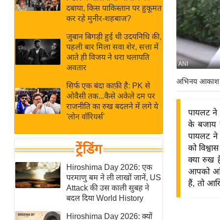
बजट
Hindi
दबाया, किस पाकिस्तान पर हुकूमत
खेल
News
कर रहे मुनीर-शहबाज?
क्रिकेट
जुबान बिगड़ी हुई थी उदयनिधि की,
Hindi
IPL
पहली बार मिला सवा शेर, सत्ता में
आते ही विजय ने धरा थलापति
Videos
2026
ANI
अवतार
क्राइम
अभिनय आकाश
सिर्फ एक बंदा काफ़ी है: PK से
ई-पेपर
ओवैसी तक...कैसे अकेले दम पर
मिसाल बेमिसाल
राजनीति का रुख बदलने में लगे ये
पायलट ने तर
'लोन वॉरियर्स'
शख्सियत
के बजाय 
यंग इंडिया
पायलट ने क
ट्रेंडिंग
को विश्वास
साहित्य जगत
क्या रुख 
ऑटो वर्ल्ड
Hiroshima Day 2026: एक
आपको आंकड
परमाणु बम ने ली लाखों जानें, US
न्यूज ब्रीफ
हैं, तो आख
Attack की उस काली सुबह ने
मनोरंजन जगत
बदल दिया World History
बॉलीवुड
Hiroshima Day 2026: क्यों