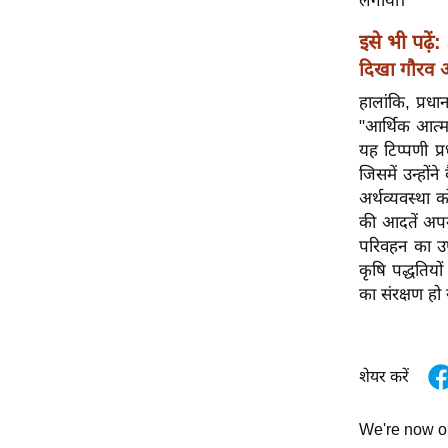
लगाया।
विश्लेषण
ट्रेंडिंग
इसे भी पढ़ें:
दिखा गौरव औ
Q
हालांकि, प्रध
u
"आर्थिक आत्मर
i
यह टिप्पणी प्
c
जिसमें उन्होंने
k
अर्थव्यवस्था
L
की आदतें अपना
i
परिवहन का उपय
n
कृषि पद्धतिय
k
का संरक्षण हो
s
विधानसभा
चुनाव
शेयर करें
फोटो
We're now 
वीडियो