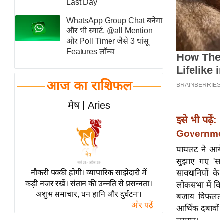
Last Day
स्तंभ
WhatsApp Group Chat बनेगा
एम.
और भी स्मार्ट, @all Mention
आर.
और Poll Timer जैसे 3 धांसू
Features लॉन्च
आई.
चाय पर
समीक्षा
आज का राशिफल
धर्म
मेष | Aries
ज्योतिष
इसे भी पढ़ें:
प्रभु
Government
महिमा/
पायलट ने आगे
धर्मस्थल
सुझाए गए 'सा
व्रत
नौकरी पक्की होगी। व्यापारिक साझेदारी में
सावधानियों 
त्योहार
कड़ी नजर रखें। संतान की उन्नति से प्रसन्नता।
लोकसभा में विप
अशुभ समाचार, धन हानि और दुर्घटना।
राशिफल
बजाय विफलता 
और पढ़ें
आर्थिक दबावों
विशेष