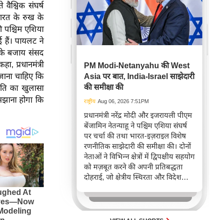
 वैश्विक संघर्ष
भारत के रुख के
 की पश्चिम एशिया
ई हैं। पायलट ने
ार के बजाय संसद
, प्रधानमंत्री
PM Modi-Netanyahu की West
ा जाना चाहिए कि
Asia पर बात, India-Israel साझेदारी
की समीक्षा की
थिति का खुलासा
समझाना होगा कि
राष्ट्रीय
Aug 06, 2026 7:51PM
प्रधानमंत्री नरेंद्र मोदी और इजरायली पीएम
बेंजामिन नेतन्याहू ने पश्चिम एशिया संघर्ष
पर चर्चा की तथा भारत-इज़राइल विशेष
रणनीतिक साझेदारी की समीक्षा की। दोनों
नेताओं ने विभिन्न क्षेत्रों में द्विपक्षीय सहयोग
को मज़बूत करने की अपनी प्रतिबद्धता
दोहराई, जो क्षेत्रीय स्थिरता और विदेश
नीति में भारत के बढ़ते महत्व को रेखांकित
करता है।