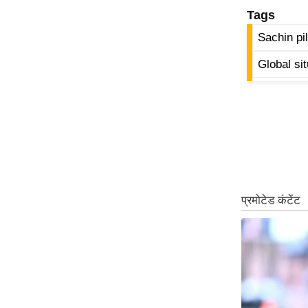
Tags
ऑडियो
इंफ़ोग्राफ़िक
Sachin pil
राज्यों से
Global sit
शहरों से
वेब स्टोरी
कार्टून
Short
Videos
iOS App
About us
Contact Editor
Advertise
Privacy Policy
Grievance
Redressal