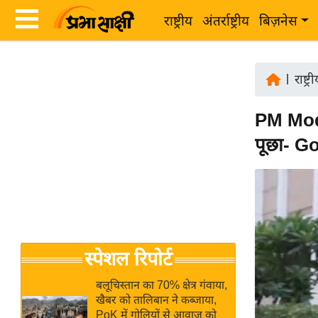
राष्ट्रीय
अंतर्राष्ट्रीय
बिज़नेस
Latest
ता
News
|
राष्ट्र
ज़ा
in
ख
PM Modi
Hindi
ब
पूछा- Go
र
Hindi
राष्ट्रीय
News
अंतर्राष्ट्रीय
Live
बिज़नेस
उद्योग
Breaking
स्पेशल रिपोर्ट
जगत
News in
विशेषज्ञ
Hindi
बलूचिस्तान का 70% क्षेत्र गंवाया,
राय
खैबर को तालिबान ने कब्जाया,
PoK में गोलियों से आवाज को