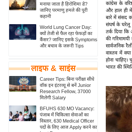
कांग्रेस के वर
हॉलीवुड
मनाया जाता है हिरोशिमा डे?
जानिए परमाणु हमले की पूरी
और हाल ही में
फिल्म समीक्षा
कहानी
बारे में संसद क
Breaking
संघर्ष के घरेल
World Lung Cancer Day:
News
तर्क दिया कि अ
क्यों तेजी से फैल रहा फेफड़ों का
की गरिमामयी व
लाइफस्टाइल
कैंसर? जानिए इसके Symptoms
सार्वजनिक रैली
और बचाव के जरूरी Tips
टेक्नॉलॉजी
वास्तव में क्
ब्यूटी/फैशन
होना चाहिए। च
घरेलू नुस्खे
लाइफ & साइंस
भारत की स्थिति
पर्यटन स्थल
Career Tips: बिना परीक्षा सीधे
फिटनेस मंत्रा
वॉक इन इंटरव्यू से बनें Junior
Research Fellow, 37000
रिलेशनशिप
मिलेगी Salary
राजनीति
BFUHS 630 MO Vacancy:
विश्लेषण
पंजाब में चिकित्सा सेवाओं का
समसामयिक
विस्तार, 630 Medical Officer
पदों के लिए आज Apply करने का
मातृभूमि