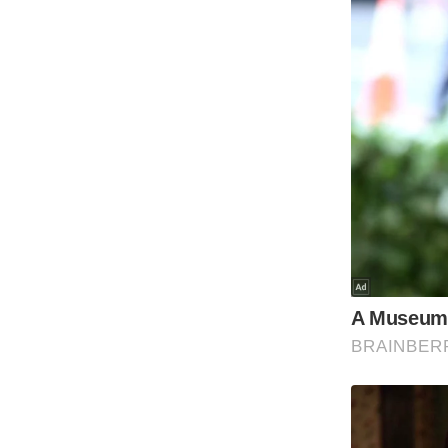
Code Of Ethics
RSS
Our Team
Expert Panel
Loksabhachunav
Android App