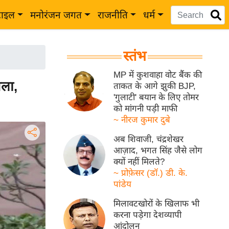
टाइल
मनोरंजन जगत
राजनीति
धर्म
स्तंभ
MP में कुशवाहा वोट बैंक की
ला,
ताकत के आगे झुकी BJP,
'गुलाटी' बयान के लिए तोमर
को मांगनी पड़ी माफी
~ नीरज कुमार दुबे
अब शिवाजी, चंद्रशेखर
आज़ाद, भगत सिंह जैसे लोग
क्यों नहीं मिलते?
~ प्रोफ़ेसर (डॉ.) डी. के.
पांडेय
मिलावटखोरों के खिलाफ भी
करना पड़ेगा देशव्यापी
आंदोलन