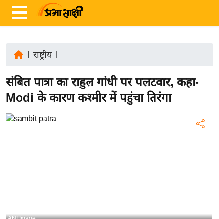
|
राष्ट्रीय
|
ता
संबित पात्रा का राहुल गांधी पर पलटवार, कहा-
ज़ा
ख
Modi के कारण कश्मीर में पहुंचा तिरंगा
ब
र
रा
ष्ट्री
य
अं
त
र्रा
ष्ट्री
ANI Image