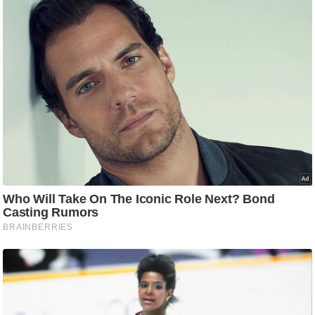
ड
हॉ
ली
वु
ड
फि
ल्म
स
मी
क्षा
B
r
e
a
k
i
n