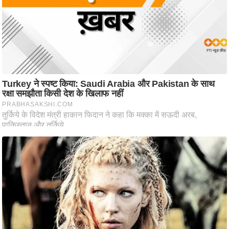
ट
ने
स
मं
त्रा
रि
ले
श
न
शि
प
रा
ज
नी
ति
वि
श्ले