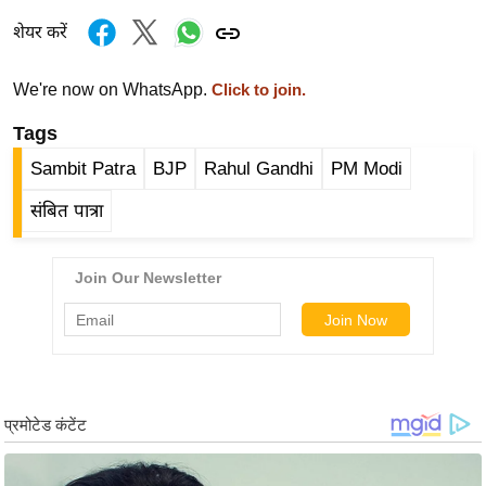
र्ल्ड
शेयर करें
न्यू
ज
We're now on WhatsApp.
Click to join.
ब्री
Tags
फ
Sambit Patra
BJP
Rahul Gandhi
PM Modi
म
नो
संबित पात्रा
रं
ज
न
ज
ग
त
बॉ
ली
वु