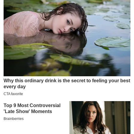
य
ब
ज
ट
खे
ल
क्रि
के
ट
I
P
L
2
0
2
6
क्रा