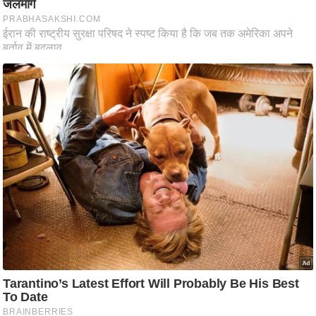
ति
ष
प्र
भु
म
हि
मा
/
ध
र्म
स्थ
ल
व्र
त
त्यो
हा
र