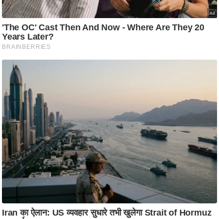
आ
र
.
आ
ई
.
चा
य
प
र
स
मी
क्षा
ध
र्म
ज्यो