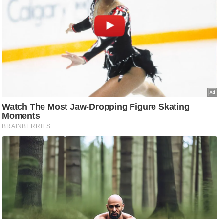
g
N
e
w
s
ला
इ
फ
स्टा
इ
ल
टे
क्नॉ
लॉ
जी
ब्यू
टी