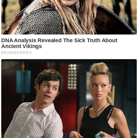
ष
ण
स
म
सा
म
यि
क
मा
तृ
भू
मि
स्तं
भ
ए
म
.