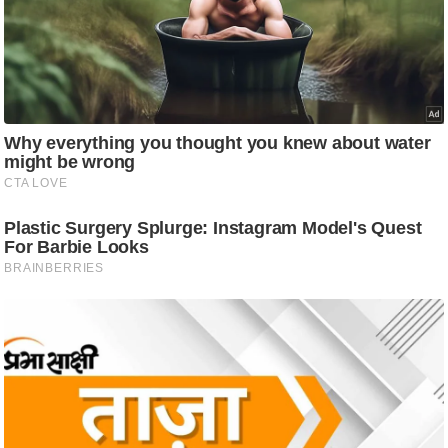
/
फै
श
न
घ
रे
लू
नु
स्खे
प
र्य
ट
न
स्थ
ल
फि