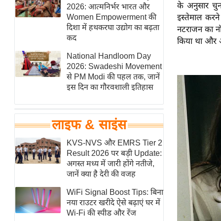
के अनुसार चु
हॉलीवुड
2026: आत्मनिर्भर भारत और
Women Empowerment की
इस्तेमाल करन
फिल्म समीक्षा
दिशा में हथकरघा उद्योग का बढ़ता
नटराजन का नॉ
Breaking
कद
किया था और अ
News
National Handloom Day
लाइफस्टाइल
2026: Swadeshi Movement
से PM Modi की पहल तक, जानें
टेक्नॉलॉजी
इस दिन का गौरवशाली इतिहास
ब्यूटी/फैशन
घरेलू नुस्खे
लाइफ & साइंस
पर्यटन स्थल
फिटनेस मंत्रा
KVS-NVS और EMRS Tier 2
Result 2026 पर बड़ी Update:
रिलेशनशिप
अगस्त मध्य में जारी होंगे नतीजे,
राजनीति
जानें क्या है देरी की वजह
विश्लेषण
WiFi Signal Boost Tips: बिना
समसामयिक
नया राउटर खरीदे ऐसे बढ़ाएं घर में
Wi-Fi की स्पीड और रेंज
मातृभूमि