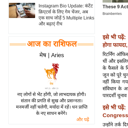
Instagram Bio Update: कंटेंट
स्तंभ
क्रिएटर्स के लिए गेम चेंजर, अब
एम.
एक साथ जोड़ें 5 Multiple Links
आर.
और बढ़ाएं रीच
आई.
इसे भी पढ़ें:
चाय पर
आज का राशिफल
होगा फायदा, न
समीक्षा
रिटर्निंग ऑफि
मेष | Aries
धर्म
थीं और इसलिए 
ज्योतिष
के फैसले के 
प्रभु
जून को पूरे 
महिमा/
नहीं किया ग
संविधान के आ
धर्मस्थल
नए लोगों से भेंट होंगी, जो लाभदायक होगी।
पारदर्शी चुनाव
व्रत
संतान की प्रगति से सुख और प्रसन्नता।
त्योहार
इसे भी पढ़ें:
मनमर्जी नहीं चलेगी, मर्यादा में रहें। धन प्राप्ति
के नए साधन बनेंगे।
राशिफल
Congress की
और पढ़ें
विशेष
उन्होंने तर्क