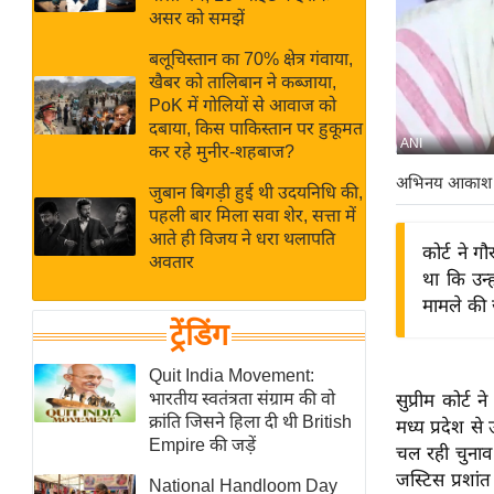
बजट
Hindi
असर को समझें
खेल
News
बलूचिस्तान का 70% क्षेत्र गंवाया,
क्रिकेट
खैबर को तालिबान ने कब्जाया,
Hindi
IPL
PoK में गोलियों से आवाज को
दबाया, किस पाकिस्तान पर हुकूमत
Videos
2026
ANI
कर रहे मुनीर-शहबाज?
क्राइम
अभिनय आकाश
जुबान बिगड़ी हुई थी उदयनिधि की,
ई-पेपर
पहली बार मिला सवा शेर, सत्ता में
मिसाल बेमिसाल
आते ही विजय ने धरा थलापति
कोर्ट ने 
अवतार
शख्सियत
था कि उन
यंग इंडिया
मामले की 
ट्रेंडिंग
साहित्य जगत
ऑटो वर्ल्ड
Quit India Movement:
भारतीय स्वतंत्रता संग्राम की वो
सुप्रीम कोर्ट
न्यूज ब्रीफ
क्रांति जिसने हिला दी थी British
मध्य प्रदेश स
मनोरंजन जगत
Empire की जड़ें
चल रही चुनाव 
बॉलीवुड
जस्टिस प्रशां
National Handloom Day