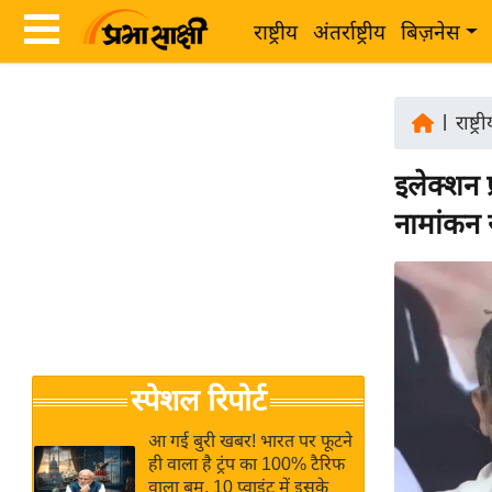
राष्ट्रीय
अंतर्राष्ट्रीय
बिज़नेस
Latest
ता
News
|
राष्ट्र
ज़ा
in
ख
इलेक्शन प
Hindi
ब
नामांकन 
र
Hindi
राष्ट्रीय
News
अंतर्राष्ट्रीय
Live
बिज़नेस
उद्योग
Breaking
स्पेशल रिपोर्ट
जगत
News in
विशेषज्ञ
Hindi
आ गई बुरी खबर! भारत पर फूटने
राय
ही वाला है ट्रंप का 100% टैरिफ
वाला बम, 10 प्वाइंट में इसके