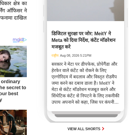
ार क्षेत्र का
निंग ऑफिसर ने
हलफनामा दाखिल
डिजिटल सुरक्षा पर जोर: MeitY ने
Meta को दिया निर्देश, कंटेंट मॉडरेशन
मजबूत करे
राष्ट्रीय
Aug 08, 2026 5:21PM
सरकार ने मेटा पर डीपफेक, प्रोपेगैंडा और
हेरफेर वाले कंटेंट को रोकने के लिए
एल्गोरिदम में बदलाव और विस्तृत रोडमैप
जमा करने का दबाव डाला है। MeitY ने
मेटा से कंटेंट मॉडरेशन मजबूत करने और
सिंथेटिक कंटेंट से निपटने के लिए तकनीकी
उपाय अपनाने को कहा, जिस पर कंपनी ने
मौजूदा कमियों को स्वीकार किया है। यह
कार्रवाई AI-जनित हानिकारक सामग्री के
बढ़ते प्रसार के बीच ऑनलाइन सुरक्षा
सुनिश्चित करने के लिए की गई है।
VIEW ALL SHORTS