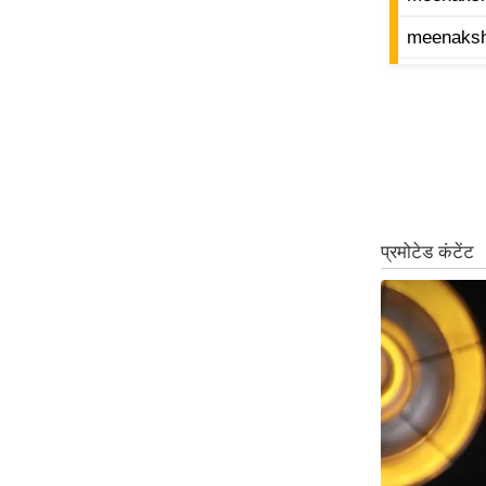
ऑडियो
meenakshi
इंफ़ोग्राफ़िक
राज्यों से
शहरों से
वेब स्टोरी
कार्टून
Short
Videos
iOS App
About us
Contact Editor
Advertise
Privacy Policy
Grievance
Redressal