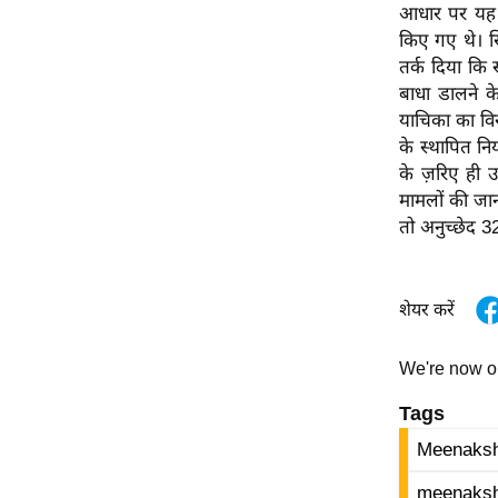
विश्लेषण
आधार पर यह व
किए गए थे। स
ट्रेंडिंग
तर्क दिया कि 
बाधा डालने क
Q
याचिका का वि
u
के स्थापित न
i
के ज़रिए ही उ
c
मामलों की जानक
k
तो अनुच्छेद 
L
i
n
शेयर करें
k
s
We're now 
विधानसभा
Tags
चुनाव
Meenaksh
फोटो
वीडियो
meenakshi