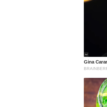
Code Of Ethics
RSS
Our Team
Expert Panel
Loksabhachunav
Android App