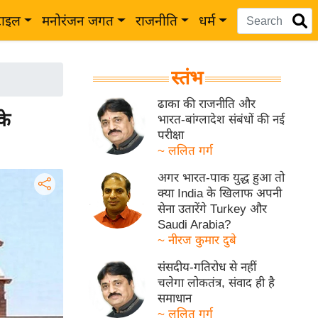
टाइल
मनोरंजन जगत
राजनीति
धर्म
स्तंभ
ढाका की राजनीति और
के
भारत-बांग्लादेश संबंधों की नई
परीक्षा
~ ललित गर्ग
अगर भारत-पाक युद्ध हुआ तो
क्या India के खिलाफ अपनी
सेना उतारेंगे Turkey और
Saudi Arabia?
~ नीरज कुमार दुबे
संसदीय-गतिरोध से नहीं
चलेगा लोकतंत्र, संवाद ही है
समाधान
~ ललित गर्ग