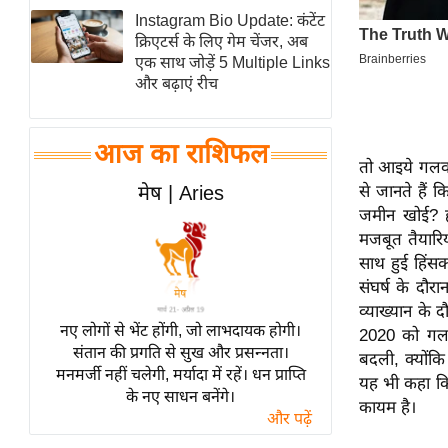
Instagram Bio Update: कंटेंट
स्तंभ
क्रिएटर्स के लिए गेम चेंजर, अब
एम.
एक साथ जोड़ें 5 Multiple Links
आर.
और बढ़ाएं रीच
आई.
चाय पर
आज का राशिफल
समीक्षा
तो आइये गलवान
से जानते हैं
मेष | Aries
धर्म
जमीन खोई? ह
ज्योतिष
मजबूत तैयारियो
प्रभु
साथ हुई हिंसक
महिमा/
संघर्ष के दौर
धर्मस्थल
व्याख्यान के 
नए लोगों से भेंट होंगी, जो लाभदायक होगी।
2020 को गलवा
व्रत
संतान की प्रगति से सुख और प्रसन्नता।
बदली, क्योंकि
त्योहार
मनमर्जी नहीं चलेगी, मर्यादा में रहें। धन प्राप्ति
यह भी कहा कि 
के नए साधन बनेंगे।
राशिफल
कायम है।
और पढ़ें
विशेष