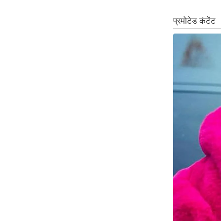
Code Of Ethics
RSS
Our Team
Expert Panel
Loksabhachunav
Android App