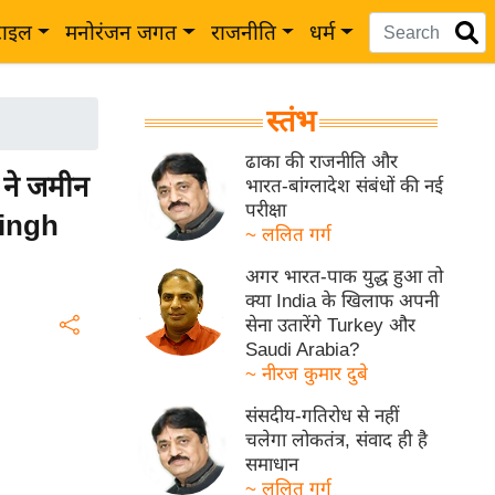
टाइल
मनोरंजन जगत
राजनीति
धर्म
स्तंभ
ढाका की राजनीति और
 ने जमीन
भारत-बांग्लादेश संबंधों की नई
परीक्षा
Singh
~ ललित गर्ग
अगर भारत-पाक युद्ध हुआ तो
क्या India के खिलाफ अपनी
सेना उतारेंगे Turkey और
Saudi Arabia?
~ नीरज कुमार दुबे
संसदीय-गतिरोध से नहीं
चलेगा लोकतंत्र, संवाद ही है
समाधान
~ ललित गर्ग