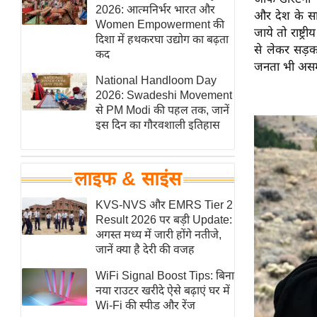
हॉलीवुड
2026: आत्मनिर्भर भारत और
और देश के साम
Women Empowerment की
फिल्म समीक्षा
जाये तो राष्ट्
दिशा में हथकरघा उद्योग का बढ़ता
से लेकर सड़क
Breaking
कद
जनता भी असमं
News
National Handloom Day
लाइफस्टाइल
2026: Swadeshi Movement
से PM Modi की पहल तक, जानें
टेक्नॉलॉजी
इस दिन का गौरवशाली इतिहास
ब्यूटी/फैशन
घरेलू नुस्खे
लाइफ & साइंस
पर्यटन स्थल
फिटनेस मंत्रा
KVS-NVS और EMRS Tier 2
Result 2026 पर बड़ी Update:
रिलेशनशिप
अगस्त मध्य में जारी होंगे नतीजे,
राजनीति
जानें क्या है देरी की वजह
विश्लेषण
WiFi Signal Boost Tips: बिना
समसामयिक
नया राउटर खरीदे ऐसे बढ़ाएं घर में
Wi-Fi की स्पीड और रेंज
मातृभूमि