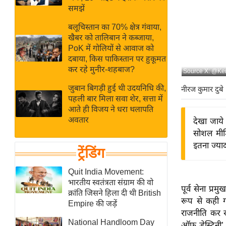
बजट
Hindi
समझें
खेल
News
बलूचिस्तान का 70% क्षेत्र गंवाया,
क्रिकेट
खैबर को तालिबान ने कब्जाया,
Hindi
IPL
PoK में गोलियों से आवाज को
दबाया, किस पाकिस्तान पर हुकूमत
Videos
2026
कर रहे मुनीर-शहबाज?
Source X: @Ke
क्राइम
जुबान बिगड़ी हुई थी उदयनिधि की,
नीरज कुमार दुबे
ई-पेपर
पहली बार मिला सवा शेर, सत्ता में
मिसाल बेमिसाल
आते ही विजय ने धरा थलापति
अवतार
देखा जाये 
शख्सियत
सोशल मीडि
यंग इंडिया
इतना ज्या
ट्रेंडिंग
साहित्य जगत
ऑटो वर्ल्ड
Quit India Movement:
भारतीय स्वतंत्रता संग्राम की वो
न्यूज ब्रीफ
पूर्व सेना प्
क्रांति जिसने हिला दी थी British
रूप से कही ग
मनोरंजन जगत
Empire की जड़ें
राजनीति कर रह
बॉलीवुड
National Handloom Day
ऑफ डेस्टिनी’