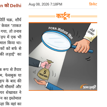
Aug 08, 2026 7:18PM
क्रिकेट
uin को Delhi
कार्टून
्ति चक्र, शौर्य
्मन केवल “ताकत
 गया, तो तनाव
झड़प में एक भी
तेमाल किया था।
ों को बर्फ से
 की लड़ाई” का
क रूप से तैयार
ग्राम, फेसबुक या
य झड़प के बाद की
सभी मौसमों और
डियर शेखावत ने
न का इस्तेमाल
हा कि वहां का