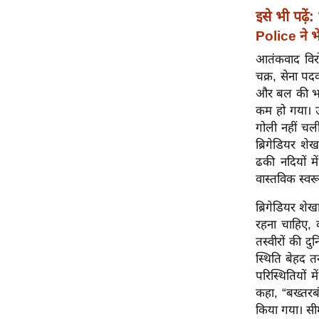
विश्लेषण
इसे भी पढ़ें:
ट्रेंडिंग
Police ने 
आतंकवाद विरोधी
Q
चक्र, सेना पद
u
और बल की भाष
i
कम हो गया। उन
c
गोली नहीं चली
k
ब्रिगेडियर श
L
ढकी नदियों म
i
वास्तविक स्वरू
n
k
ब्रिगेडियर शे
s
रहना चाहिए, क्य
तस्वीरों की दुन
विधानसभा
स्थिति बेहद 
चुनाव
परिस्थितियों 
फोटो
कहा, “बख्तरब
किया गया। सी
वीडियो