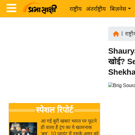
राष्ट्रीय
अंतर्राष्ट्रीय
बिज़नेस
Latest
ता
News
|
राष्ट्र
ज़ा
in
ख
Shaurya
Hindi
ब
खोई? S
र
Hindi
Shekhaw
राष्ट्रीय
News
अंतर्राष्ट्रीय
Live
बिज़नेस
उद्योग
Breaking
स्पेशल रिपोर्ट
जगत
News in
विशेषज्ञ
Hindi
आ गई बुरी खबर! भारत पर फूटने
राय
ही वाला है ट्रंप का ये खतरनाक
'बम', 10 प्वाइंट में इसके असर को