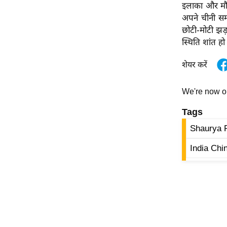
इलाका और मौसम
ऑडियो
अपने चीनी समक
इंफ़ोग्राफ़िक
छोटी-मोटी झड़
स्थिति शांत हो
राज्यों से
शहरों से
शेयर करें
वेब स्टोरी
कार्टून
We're now 
Short
Tags
Videos
Shaurya 
iOS App
India Chi
About us
Contact Editor
Advertise
Privacy Policy
Grievance
Redressal