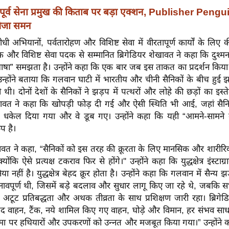
पूर्व सेना प्रमुख की किताब पर बड़ा एक्शन, Publisher Peng
भेजा समन
 अभियानों, पर्वतारोहण और विशिष्ट सेवा में वीरतापूर्ण कार्यों के लिए कीर
क और विशिष्ट सेवा पदक से सम्मानित ब्रिगेडियर शेखावत ने कहा कि दुश
ा” समझता है। उन्होंने कहा कि एक बार जब इस ताकत का प्रदर्शन किया
्होंने बताया कि गलवान घाटी में भारतीय और चीनी सैनिकों के बीच हुई 
 थी। दोनों देशों के सैनिकों ने झड़प में पत्थरों और लोहे की छड़ों का इस्
ेखावत ने कहा कि खोपड़ी फोड़ दी गई और ऐसी स्थिति भी आई, जहां सैनिक
ें धकेल दिया गया और वे डूब गए। उन्होंने कहा कि यही “आमने-सामने
प है।
खावत ने कहा, “सैनिकों को इस तरह की क्रूरता के लिए मानसिक और शारीरि
ोंकि ऐसे प्रत्यक्ष टकराव फिर से होंगे।'' उन्होंने कहा कि युद्धक्षेत्र इंस्टा
िया नहीं है। युद्धक्षेत्र बेहद क्रूर होता है। उन्होंने कहा कि गलवान में सैन्
तनावपूर्ण थी, जिसमें बड़े बदलाव और सुधार लागू किए जा रहे थे, जबकि 
में अटूट प्रतिबद्धता और अथक तीव्रता के साथ प्रशिक्षण जारी रहा। ब्रिगे
ंद वाहन, टैंक, नये शामिल किए गए वाहन, घोड़े और विमान, हर संभव साध
मा पर हथियारों और उपकरणों को उन्नत और मजबूत किया गया।” उन्होंने क