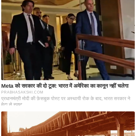
/
फै
श
न
घ
रे
लू
नु
स्खे
प
र्य
ट
न
स्थ
ल
फि