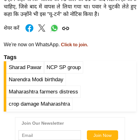
ख्सि
चाहिए, जिसे बाद में वापस ले लिया गया था। पवार ने चुटकी लेते हुए
य
कहा कि उन्होंने भी इस "यू-टर्न" को नोटिस किया है।
त
यं
शेयर करें
ग
इं
We're now on WhatsApp.
Click to join.
डि
Tags
या
Sharad Pawar
NCP SP group
सा
हि
Narendra Modi birthday
त्य
Maharashtra farmers distress
ज
ग
crop damage Maharashtra
त
ऑ
टो
व