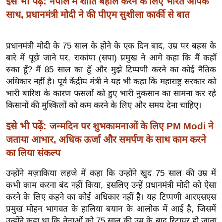
इसे भी पढ़ें:
नेपाल में शांति बहाल करने के लिए भारत आपके
इ
साथ, प्रधानमंत्री मोदी ने की पीएम सुशीला कार्की से बात
म
ई
प्रधानमंत्री मोदी के 75 साल के होने के एक दिन बाद, उम्र पर बहस के
-
बारे में पूछे जाने पर, राकांपा (सपा) प्रमुख ने आगे कहा कि मैं कहाँ
पे
रुका हूँ? मैं 85 साल का हूँ और मुझे टिप्पणी करने का कोई नैतिक
प
अधिकार नहीं है। पूर्व केंद्रीय मंत्री ने यह भी कहा कि महाराष्ट्र सरकार को
र
भारी बारिश के कारण फसलों को हुए भारी नुकसान का सामना कर रहे
किसानों की मुश्किलों को कम करने के लिए और समय देना चाहिए।
मि
सा
इसे भी पढ़ें:
जन्मदिन पर शुभकामनाओं के लिए PM Modi ने
ल
जताया आभार, अधिक ऊर्जा और समर्पण के साथ काम करने
का लिया संकल्प
बे
मि
उन्होंने मज़ाकिया लहजे में कहा कि उन्होंने खुद 75 साल की उम्र में
सा
कभी काम करना बंद नहीं किया, इसलिए उन्हें प्रधानमंत्री मोदी को ऐसा
करने के लिए कहने का कोई अधिकार नहीं है। यह टिप्पणी आरएसएस
ल
प्रमुख मोहन भागवत के हालिया बयान के आलोक में आई है, जिसमें
श
उन्होंने कहा था कि नेताओं को 75 साल की उम्र के बाद रिटायर हो जाना