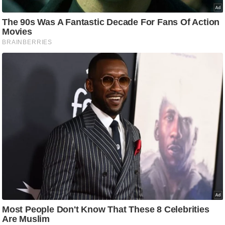
ड
हॉ
ली
वु
ड
फि
ल्म
स
मी
क्षा
B
r
e
a
k
i
n