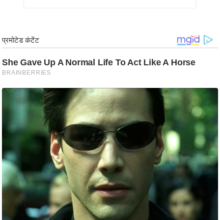
र्ल्ड
न्यू
ज
ब्री
फ
म
नो
रं
ज
न
ज
ग
त
बॉ
ली
वु