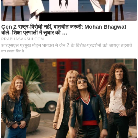
आ
र
.
आ
ई
.
चा
य
प
र
स
मी
क्षा
ध
र्म
ज्यो