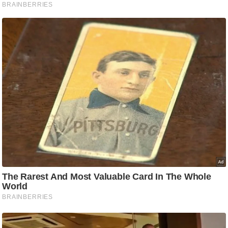
g
N
e
w
s
ला
इ
फ
स्टा
इ
ल
टे
क्नॉ
लॉ
जी
ब्यू
टी