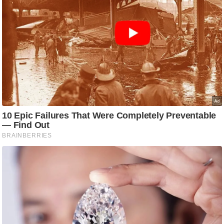
ट
ने
स
मं
त्रा
रि
ले
श
न
शि
प
रा
ज
नी
ति
वि
श्ले