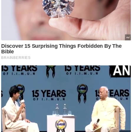
ष
ण
स
म
सा
म
यि
क
मा
तृ
भू
मि
स्तं
भ
ए
म
.