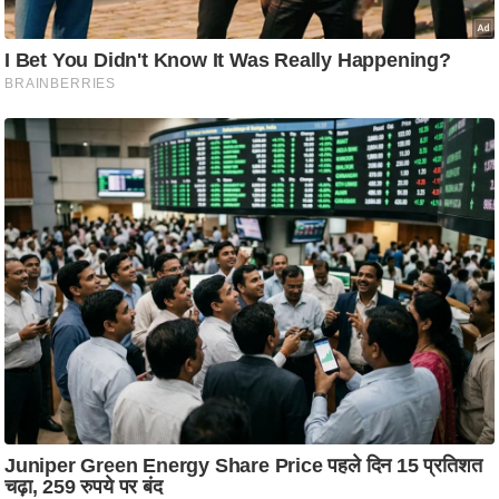
ति
ष
प्र
भु
म
हि
मा
/
ध
र्म
स्थ
ल
व्र
त
त्यो
हा
र