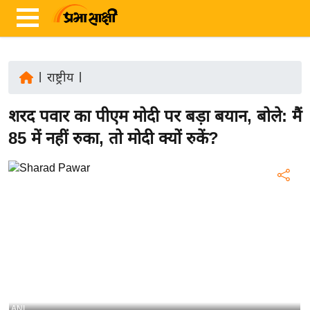
|
राष्ट्रीय
|
ता
शरद पवार का पीएम मोदी पर बड़ा बयान, बोले: मैं
ज़ा
ख
85 में नहीं रुका, तो मोदी क्यों रुकें?
ब
र
रा
ष्ट्री
य
अं
त
र्रा
ष्ट्री
ANI