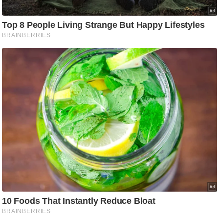
ट
ने
स
मं
त्रा
रि
ले
श
न
शि
प
रा
ज
नी
ति
वि
श्ले