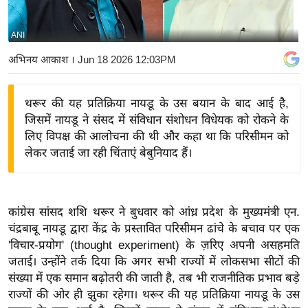
य
बि
ANI
ज़
अभिनय आकाश
। Jun 18 2026 12:03PM
ने
स
थरूर की यह प्रतिक्रिया नायडू के उस बयान के बाद आई है,
उ
जिसमें नायडू ने संसद में संविधान संशोधन विधेयक को रोकने के
द्यो
लिए विपक्ष की आलोचना की थी और कहा था कि परिसीमन को
ग
लेकर जताई जा रही चिंताएं बेबुनियाद हैं।
ज
ग
त
कांग्रेस सांसद शशि थरूर ने बुधवार को आंध्र प्रदेश के मुख्यमंत्री एन.
वि
चंद्रबाबू नायडू द्वारा केंद्र के प्रस्तावित परिसीमन ढांचे के बचाव पर एक
शे
'विचार-प्रयोग' (thought experiment) के ज़रिए अपनी असहमति
ष
जताई। उन्होंने तर्क दिया कि अगर सभी राज्यों में लोकसभा सीटों की
ज्ञ
संख्या में एक समान बढ़ोतरी की जाती है, तब भी राजनीतिक प्रभाव बड़े
रा
राज्यों की ओर ही झुका रहेगा। थरूर की यह प्रतिक्रिया नायडू के उस