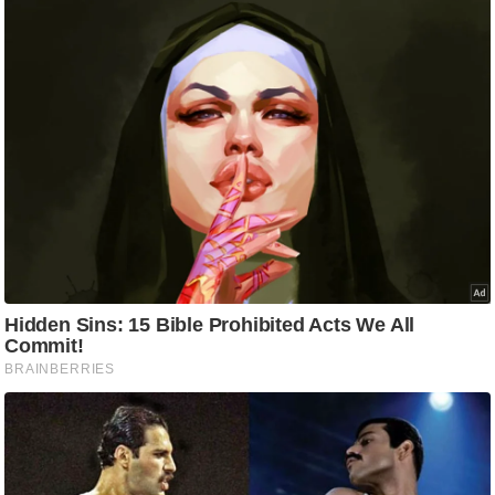
आ
र
.
आ
ई
.
चा
य
प
र
स
मी
क्षा
ध
र्म
ज्यो