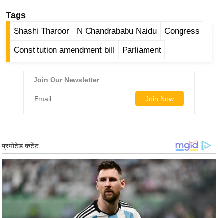
ड
Tags
हॉ
ली
Shashi Tharoor
N Chandrababu Naidu
Congress
वु
Constitution amendment bill
Parliament
ड
फि
ल्म
स
मी
क्षा
B
r
e
a
k
i
n