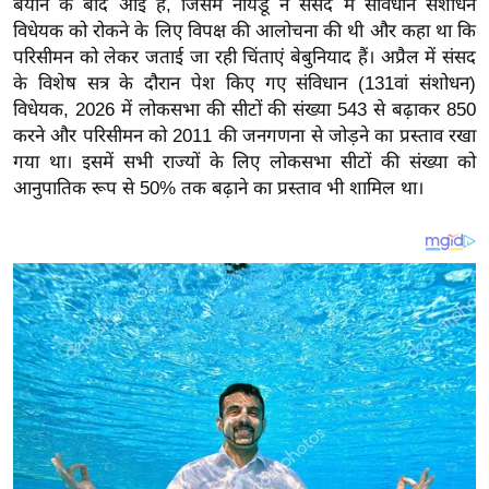
बयान के बाद आई है, जिसमें नायडू ने संसद में संविधान संशोधन
य
विधेयक को रोकने के लिए विपक्ष की आलोचना की थी और कहा था कि
ब
परिसीमन को लेकर जताई जा रही चिंताएं बेबुनियाद हैं। अप्रैल में संसद
ज
के विशेष सत्र के दौरान पेश किए गए संविधान (131वां संशोधन)
ट
विधेयक, 2026 में लोकसभा की सीटों की संख्या 543 से बढ़ाकर 850
खे
करने और परिसीमन को 2011 की जनगणना से जोड़ने का प्रस्ताव रखा
ल
गया था। इसमें सभी राज्यों के लिए लोकसभा सीटों की संख्या को
आनुपातिक रूप से 50% तक बढ़ाने का प्रस्ताव भी शामिल था।
क्रि
के
ट
I
P
L
2
0
2
6
क्रा