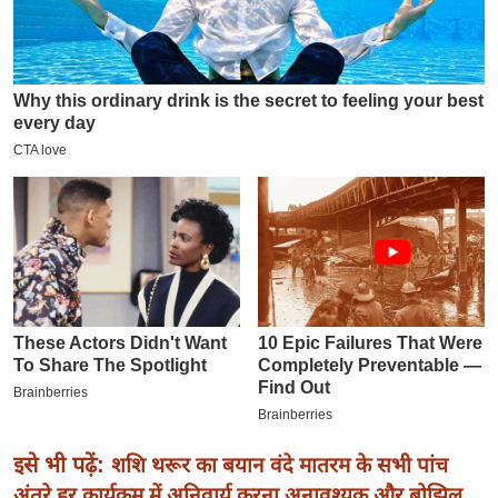
इ
म
ई
-
पे
प
र
मि
सा
ल
बे
मि
सा
ल
इसे भी पढ़ें:
शशि थरूर का बयान वंदे मातरम के सभी पांच
श
अंतरे हर कार्यक्रम में अनिवार्य करना अनावश्यक और बोझिल