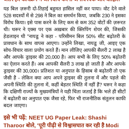
ख्सि
यह बिल ज़रूरी दो-तिहाई बहुमत हासिल नहीं कर पाया। वोट देने वाले
य
528 सदस्यों में से 298 ने बिल का समर्थन किया, जबकि 230 ने इसका
त
विरोध किया। इसे पास करने के लिए कम से कम 352 वोटों की ज़रूरत
यं
थी। थरूर ने एक्स पर एक अख़बार की क्लिपिंग शेयर की, जिसकी
ग
हेडलाइन थी "नायडू ने कहा - परिसीमन बिल 50% सीट बढ़ोतरी के
इं
प्रावधान के साथ वापस आएगा। उन्होंने लिखा, नायडू जी, आइए एक
डि
सोच-विचार वाला प्रयोग करते हैं। मान लीजिए आपकी सैलरी 2 लाख है
या
और आपके ड्राइवर की 20,000 है। आप सभी के लिए 50% बढ़ोतरी
का ऐलान करते हैं। अब आपकी सैलरी 3 लाख हो जाती है और आपके
सा
ड्राइवर की 30,000। प्रतिशत या अनुपात के हिसाब से बढ़ोतरी तो एक
हि
जैसी है - लेकिन क्या आप अपने ड्राइवर की तुलना में और पहले की
त्य
अपनी स्थिति की तुलना में, कहीं बेहतर स्थिति में नहीं हैं? थरूर ने कहा
ज
कि दक्षिणी राज्यों के मुख्यमंत्रियों ने यही चिंता जताई है कि भले ही सीटों
ग
में बढ़ोतरी का अनुपात एक जैसा रहे, फिर भी राजनीतिक संतुलन काफी
त
बदल जाएगा।
ऑ
इसे भी पढ़ें:
NEET UG Paper Leak: Shashi
टो
Tharoor बोले, 'पूरी पीढ़ी से विश्वासघात कर रही है Modi
व