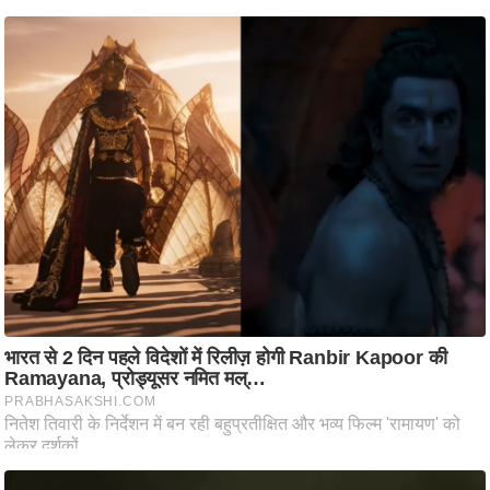
ष
ण
स
म
सा
म
यि
क
मा
तृ
भू
मि
स्तं
भ
ए
म
.