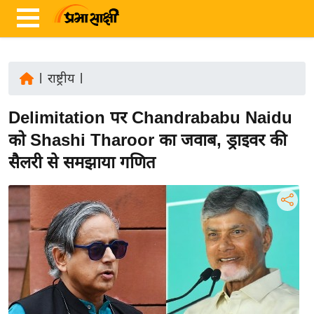
|
राष्ट्रीय
|
ता
Delimitation पर Chandrababu Naidu
ज़ा
ख
को Shashi Tharoor का जवाब, ड्राइवर की
ब
सैलरी से समझाया गणित
र
रा
ष्ट्री
य
अं
त
र्रा
ष्ट्री