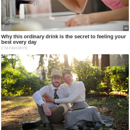
/
फै
श
न
घ
रे
लू
नु
स्खे
प
र्य
ट
न
स्थ
ल
फि