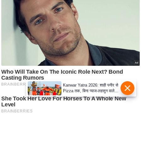
c
y
G
r
i
e
v
a
n
c
e
Kanwar Yatra 2026: शाही पनीर से
Pizza तक, बिना प्याज-लहसुन वाले
R
Modern Menu का बढ़ा क्रेज
e
d
r
e
s