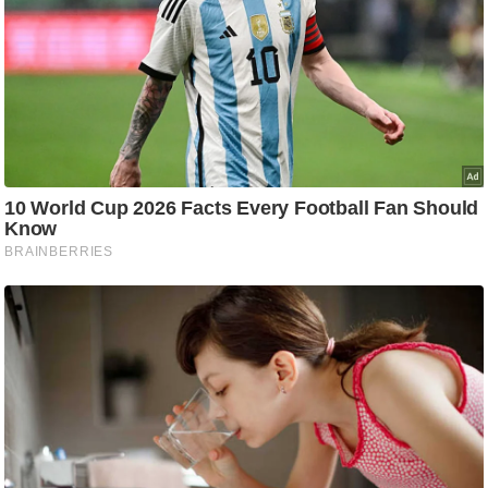
g
N
e
w
s
ला
इ
फ
स्टा
इ
ल
टे
क्नॉ
लॉ
जी
ब्यू
टी