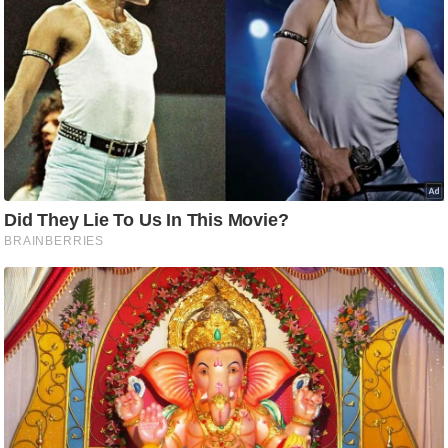
ति
ष
प्र
भु
म
हि
मा
/
ध
र्म
स्थ
ल
व्र
त
त्यो
हा
र