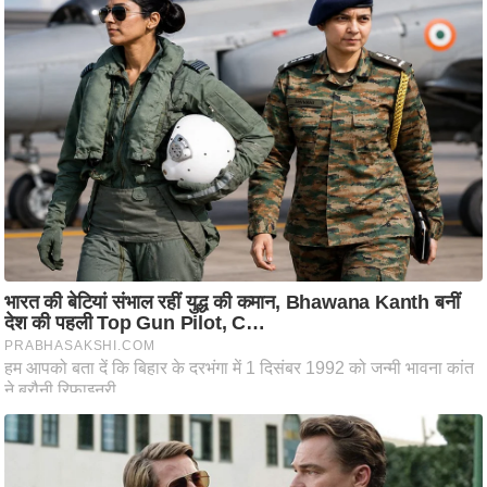
ति
ष
प्र
भु
म
हि
मा
/
ध
र्म
स्थ
ल
व्र
त
त्यो
हा
र