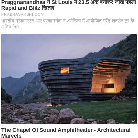
ष
ण
स
म
सा
म
यि
क
मा
तृ
भू
मि
स्तं
भ
ए
म
.