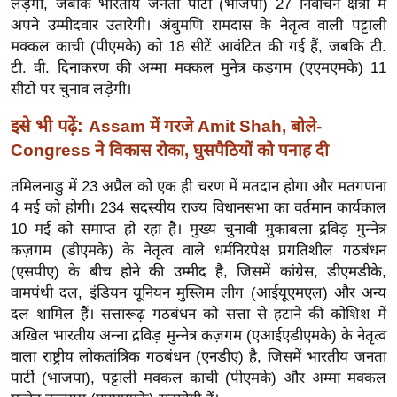
लड़ेगी, जबकि भारतीय जनता पार्टी (भाजपा) 27 निर्वाचन क्षेत्रों में
ख्सि
अपने उम्मीदवार उतारेगी। अंबुमणि रामदास के नेतृत्व वाली पट्टाली
य
मक्कल काची (पीएमके) को 18 सीटें आवंटित की गई हैं, जबकि टी.
त
टी. वी. दिनाकरण की अम्मा मक्कल मुनेत्र कड़गम (एएमएमके) 11
यं
सीटों पर चुनाव लड़ेगी।
ग
इसे भी पढ़ें:
Assam में गरजे Amit Shah, बोले-
इं
डि
Congress ने विकास रोका, घुसपैठियों को पनाह दी
या
तमिलनाडु में 23 अप्रैल को एक ही चरण में मतदान होगा और मतगणना
सा
4 मई को होगी। 234 सदस्यीय राज्य विधानसभा का वर्तमान कार्यकाल
हि
10 मई को समाप्त हो रहा है। मुख्य चुनावी मुकाबला द्रविड़ मुन्नेत्र
त्य
कज़गम (डीएमके) के नेतृत्व वाले धर्मनिरपेक्ष प्रगतिशील गठबंधन
ज
(एसपीए) के बीच होने की उम्मीद है, जिसमें कांग्रेस, डीएमडीके,
ग
वामपंथी दल, इंडियन यूनियन मुस्लिम लीग (आईयूएमएल) और अन्य
दल शामिल हैं। सत्तारूढ़ गठबंधन को सत्ता से हटाने की कोशिश में
त
अखिल भारतीय अन्ना द्रविड़ मुन्नेत्र कज़गम (एआईएडीएमके) के नेतृत्व
ऑ
वाला राष्ट्रीय लोकतांत्रिक गठबंधन (एनडीए) है, जिसमें भारतीय जनता
टो
पार्टी (भाजपा), पट्टाली मक्कल काची (पीएमके) और अम्मा मक्कल
व