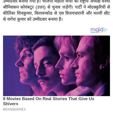
उम्मीदवार बनाया गया है। भाजपा महिला मोर्चा की राष्ट्रीय अध्यक्ष वनथी
य
श्रीनिवासन कोयंबटूर (उत्तर) से चुनाव लड़ेंगी। पार्टी ने मोदक्कुरिची से
ब
कीर्तिका शिवकुमार, विलावन्कोड से एस विजयधारानी और थल्ली सीट
ज
से नागेश कुमार को उम्मीदवार बनाया है।
ट
खे
ल
क्रि
के
ट
I
P
L
2
0
2
6
क्रा