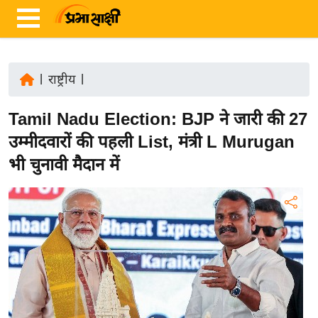
|
राष्ट्रीय
|
ता
Tamil Nadu Election: BJP ने जारी की 27
ज़ा
ख
उम्मीदवारों की पहली List, मंत्री L Murugan
ब
भी चुनावी मैदान में
र
रा
ष्ट्री
य
अं
त
र्रा
ष्ट्री