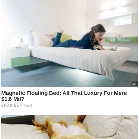
ड
हॉ
ली
वु
ड
फि
ल्म
स
मी
क्षा
B
r
e
a
k
i
n