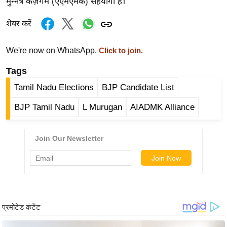
मुन्नेत्र कज़गम (एएमएमके) सहयोगी हैं।
र्ल्ड
न्यू
शेयर करें
ज
ब्री
We're now on WhatsApp.
Click to join.
फ
Tags
म
Tamil Nadu Elections
BJP Candidate List
नो
रं
BJP Tamil Nadu
L Murugan
AIADMK Alliance
ज
न
ज
ग
त
बॉ
ली
वु