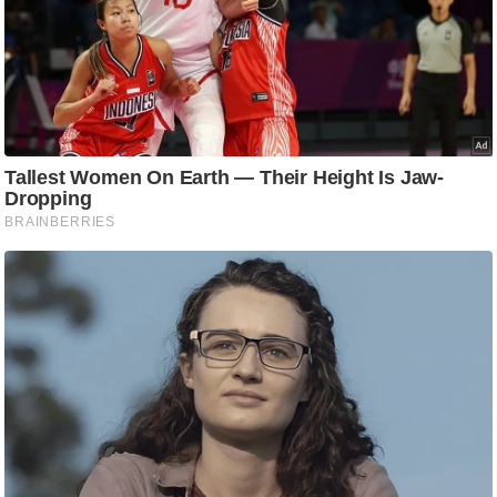
/
फै
श
न
घ
रे
लू
नु
स्खे
प
र्य
ट
न
स्थ
ल
फि