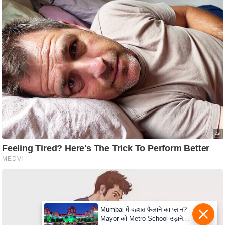
e
r
t
i
s
e
P
r
i
v
a
c
y
P
o
l
Mumbai में दहशत फैलाने का प्लान?
i
Mayor को Metro-School उड़ाने