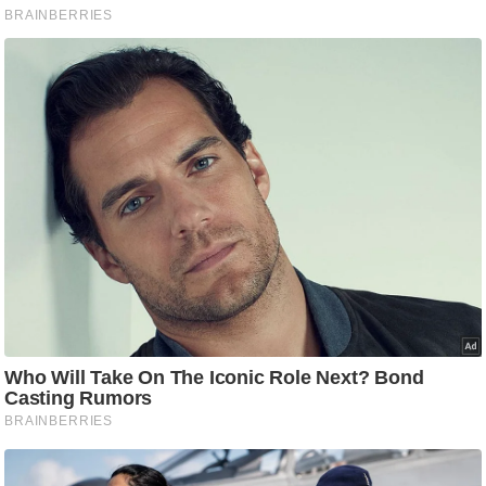
आ
र
.
आ
ई
.
चा
य
प
र
स
मी
क्षा
ध
र्म
ज्यो