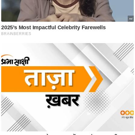
ट
ने
स
मं
त्रा
रि
ले
श
न
शि
प
रा
ज
नी
ति
वि
श्ले