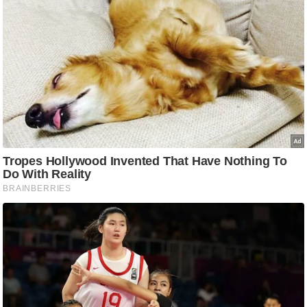
g
N
e
w
s
ला
इ
फ
स्टा
इ
ल
टे
क्नॉ
लॉ
जी
ब्यू
टी