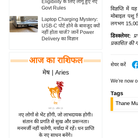
Eligibility के लिए लागू हुए नए
स्तंभ
Govt Rules
विज्ञप्ति मे
मोबाइल पशु च
एम.
Laptop Charging Mystery:
लगभग 15,000 प
आर.
USB-C पोर्ट होने के बावजूद क्यों
नहीं होता चार्ज? जानें Power
आई.
डिस्क्लेमर:
प्
Delivery का विज्ञान
चाय पर
प्रकाशित की ग
समीक्षा
आज का राशिफल
धर्म
शेयर करें
ज्योतिष
मेष | Aries
प्रभु
We're now 
महिमा/
Tags
धर्मस्थल
Thane Mun
व्रत
त्योहार
नए लोगों से भेंट होंगी, जो लाभदायक होगी।
संतान की प्रगति से सुख और प्रसन्नता।
राशिफल
मनमर्जी नहीं चलेगी, मर्यादा में रहें। धन प्राप्ति
विशेष
के नए साधन बनेंगे।