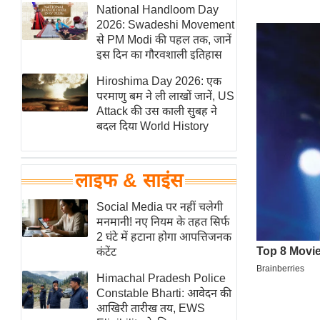
हॉलीवुड
National Handloom Day
2026: Swadeshi Movement
फिल्म समीक्षा
से PM Modi की पहल तक, जानें
Breaking
इस दिन का गौरवशाली इतिहास
News
Hiroshima Day 2026: एक
लाइफस्टाइल
परमाणु बम ने ली लाखों जानें, US
Attack की उस काली सुबह ने
टेक्नॉलॉजी
बदल दिया World History
ब्यूटी/फैशन
घरेलू नुस्खे
लाइफ & साइंस
पर्यटन स्थल
फिटनेस मंत्रा
Social Media पर नहीं चलेगी
मनमानी! नए नियम के तहत सिर्फ
रिलेशनशिप
2 घंटे में हटाना होगा आपत्तिजनक
राजनीति
कंटेंट
विश्लेषण
Himachal Pradesh Police
समसामयिक
Constable Bharti: आवेदन की
आखिरी तारीख तय, EWS
मातृभूमि