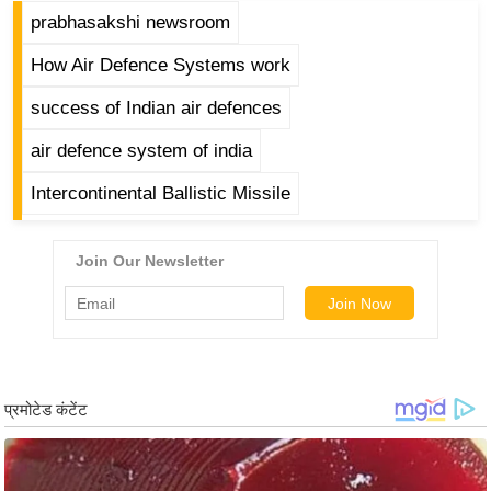
g
prabhasakshi newsroom
N
How Air Defence Systems work
e
w
success of Indian air defences
s
air defence system of india
ला
इ
Intercontinental Ballistic Missile
फ
स्टा
इ
ल
टे
क्नॉ
लॉ
जी
ब्यू
टी