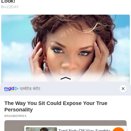
c
y
G
r
i
e
v
a
n
c
e
R
प्रमोटेड कंटेंट
e
d
The Way You Sit Could Expose Your True
r
Personality
e
BRAINBERRIES
s
Tamil Nadu CM Vijay Sanghita