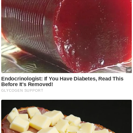
/
फै
श
न
घ
रे
लू
नु
स्खे
प
र्य
ट
न
स्थ
ल
फि