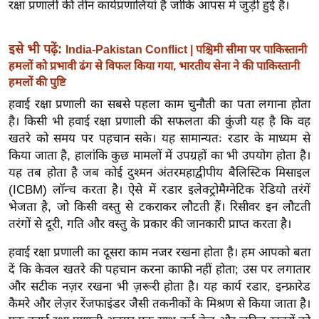
ख्सि
रक्षा प्रणाली की तीन कार्यप्रणालियां हैं जोकि आपस में जुड़ी हुई हैं।
य
त
इसे भी पढ़ें:
India-Pakistan Conflict | पश्चिमी सीमा पर पाकिस्तानी
यं
हमलों को प्रभावी ढंग से विफल किया गया, भारतीय सेना ने की पाकिस्तानी
हमलों की पुष्टि
ग
इं
हवाई रक्षा प्रणाली का सबसे पहला काम चुनौती का पता लगाना होता
डि
है। किसी भी हवाई रक्षा प्रणाली की सफलता की कुंजी यह है कि वह
या
खतरे को समय पर पहचान सके। यह सामान्यतः रडार के माध्यम से
किया जाता है, हालांकि कुछ मामलों में उपग्रहों का भी उपयोग होता है।
सा
यह तब होता है जब कोई दुश्मन अंतरमहाद्वीपीय बैलिस्टिक मिसाइल
हि
(ICBM) लॉन्च करता है। ऐसे में रडार इलेक्ट्रोमैग्नेटिक रेडियो तरंगें
त्य
भेजता है, जो किसी वस्तु से टकराकर लौटती हैं। रिसीवर इन लौटती
ज
तरंगों से दूरी, गति और वस्तु के प्रकार की जानकारी प्राप्त करता है।
ग
हवाई रक्षा प्रणाली का दूसरा काम नजर रखना होता है। हम आपको बता
त
दें कि केवल खतरे की पहचान करना काफी नहीं होता; उस पर लगातार
ऑ
और सटीक नज़र रखना भी ज़रूरी होता है। यह कार्य रडार, इन्फ्रारेड
टो
कैमरे और लेज़र रेंजफाइंडर जैसी तकनीकों के मिश्रण से किया जाता है।
व