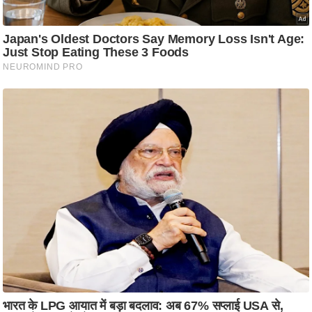
आ
र
.
आ
ई
.
चा
य
प
र
स
मी
क्षा
ध
र्म
ज्यो