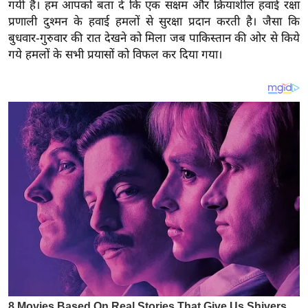
य
गयी हैं। हम आपको बता दें कि एक सक्षम और क्रियाशील हवाई रक्षा
प्रणाली दुश्मन के हवाई हमलों से सुरक्षा प्रदान करती है। जैसा कि
ब
बुधवार-गुरुवार की रात देखने को मिला जब पाकिस्तान की ओर से किये
ज
गये हमलों के सभी प्रयासों को विफल कर दिया गया।
ट
खे
ल
क्रि
के
ट
I
P
L
2
0
2
6
क्रा