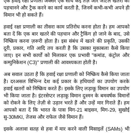
एक हवाई रक्षा प्रणाली अक्सर एक साथ कई तेज़ और जटिल खतरों को
र्ल्ड
पहचानने और ट्रैक करने का कार्य करती है, जिनमें कभी-कभी अपने ही
न्यू
विमान भी हो सकते हैं।
ज
हवाई रक्षा प्रणाली का तीसरा काम प्रतिरोध करना होता है। हम आपको
ब्री
बता दें कि एक बार खतरे की पहचान और ट्रैकिंग हो जाने के बाद, उसे
फ
निष्क्रिय करना ज़रूरी होता है। इस संबंध में खतरे की प्रकृति, उसकी
म
दूरी, प्रकार, गति आदि तय करती है कि उसका मुकाबला कैसे किया
नो
जाए। इन सभी कार्यों को मिलाकर एक प्रभावी "कमांड, कंट्रोल और
रं
कम्युनिकेशन (C3)" प्रणाली की आवश्यकता होती है।
ज
अब सवाल उठता है कि हवाई रक्षा प्रणाली को निष्क्रिय कैसे किया जाता
न
है। दरअसल विभिन्न देश कई प्रकार के हथियारों का उपयोग करके
ज
हवाई खतरों को निष्क्रिय करते हैं। इसके लिए लड़ाकू विमान का उपयोग
ग
भी किया जाता है। इंटरसेप्टर लड़ाकू विमान दुश्मन के बमवर्षक विमानों
त
को रोकने के लिए तेज़ी से उड़ान भरते हैं और उन्हें मार गिराते हैं। हम
बॉ
आपको बता दें कि भारत के पास मिग-21 बाइसन, मिग-29, सुखोई
सु-30MKI, तेजस और राफेल जैसे विमान हैं।
ली
वु
इसके अलावा सतह से हवा में मार करने वाली मिसाइलें (SAMs) भी