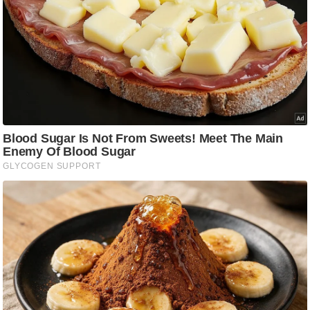
ट
ने
स
मं
त्रा
रि
ले
श
न
शि
प
रा
ज
नी
ति
वि
श्ले