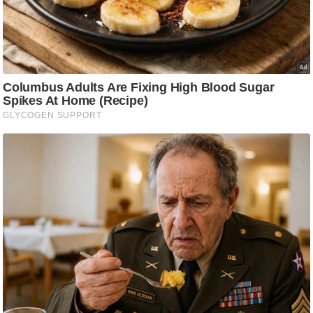
ष
ण
स
म
सा
म
यि
क
मा
तृ
भू
मि
स्तं
भ
ए
म
.