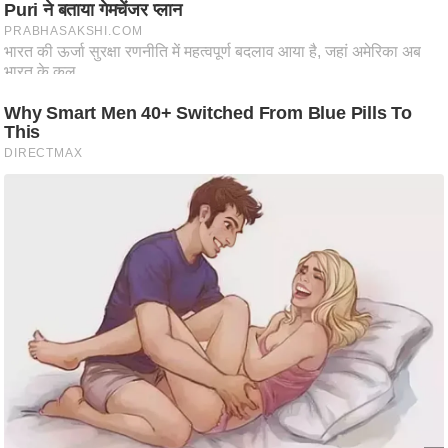
ति
ष
प्र
भु
म
हि
मा
/
ध
र्म
स्थ
ल
व्र
त
त्यो
हा
र