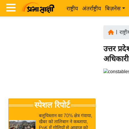
राष्ट्रीय
अंतर्राष्ट्रीय
बिज़नेस
Latest
ता
News
|
राष्ट्र
ज़ा
in
ख
उत्तर प्रद
Hindi
ब
अधिकारी
र
Hindi
राष्ट्रीय
News
अंतर्राष्ट्रीय
Live
बिज़नेस
उद्योग
Breaking
स्पेशल रिपोर्ट
जगत
News in
विशेषज्ञ
Hindi
बलूचिस्तान का 70% क्षेत्र गंवाया,
राय
खैबर को तालिबान ने कब्जाया,
PoK में गोलियों से आवाज को