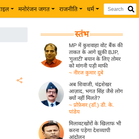
टाइल
मनोरंजन जगत
राजनीति
धर्म
स्तंभ
MP में कुशवाहा वोट बैंक की
ताकत के आगे झुकी BJP,
'गुलाटी' बयान के लिए तोमर
को मांगनी पड़ी माफी
~ नीरज कुमार दुबे
अब शिवाजी, चंद्रशेखर
आज़ाद, भगत सिंह जैसे लोग
क्यों नहीं मिलते?
~ प्रोफ़ेसर (डॉ.) डी. के.
पांडेय
मिलावटखोरों के खिलाफ भी
करना पड़ेगा देशव्यापी
आंदोलन