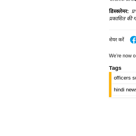
विश्लेषण
डिस्क्लेमर:
प्
ट्रेंडिंग
प्रकाशित की ग
Q
u
शेयर करें
i
c
We're now 
k
L
Tags
i
officers 
n
k
hindi new
s
विधानसभा
चुनाव
फोटो
वीडियो