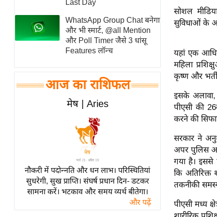
Last Day
सोशल मीडिया 
स्तंभ
WhatsApp Group Chat बनेगा
सुविधाओं के अभ
एम.
और भी स्मार्ट, @all Mention
आर.
और Poll Timer जैसे 3 धांसू
Features लॉन्च
आई.
यहां एक आधिक
महिला प्रशिक
चाय पर
कृष्ण और भर्ती
समीक्षा
आज का राशिफल
धर्म
इसके अलावा, प
मेष | Aries
पीएसी की 26वी
ज्योतिष
करने की सिफा
प्रभु
महिमा/
सरकार ने अनु
अपर पुलिस अधी
धर्मस्थल
गया है। इससे प
व्रत
नौकरी में पदोन्नति और धन लाभ। परिस्थितियां
कि अतिरिक्त 
त्योहार
सुधरेगी, सुख प्राप्ति। संघर्ष प्रधान दिन- डटकर
तकनीकी समस्य
सामना करें। भटकाव और समय व्यर्थ बीतेगा।
राशिफल
और पढ़ें
पीएसी मध्य क्ष
विशेष
शारीरिक प्रशि