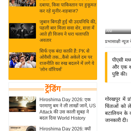
बजट
Hindi
दबाया, किस पाकिस्तान पर हुकूमत
खेल
News
कर रहे मुनीर-शहबाज?
क्रिकेट
जुबान बिगड़ी हुई थी उदयनिधि की,
Hindi
IPL
पहली बार मिला सवा शेर, सत्ता में
ANI
आते ही विजय ने धरा थलापति
Videos
2026
अवतार
प्रभासाक्षी न्यूज 
क्राइम
सिर्फ एक बंदा काफ़ी है: PK से
ई-पेपर
ओवैसी तक...कैसे अकेले दम पर
पीएसी मध्य
मिसाल बेमिसाल
राजनीति का रुख बदलने में लगे ये
और एक शार
'लोन वॉरियर्स'
शख्सियत
पुष्टि की।
यंग इंडिया
ट्रेंडिंग
साहित्य जगत
ऑटो वर्ल्ड
गोरखपुर में प
Hiroshima Day 2026: एक
परमाणु बम ने ली लाखों जानें, US
चिंताओं को ले
न्यूज ब्रीफ
Attack की उस काली सुबह ने
बटालियन के क
मनोरंजन जगत
बदल दिया World History
जानकारी दी।
बॉलीवुड
Hiroshima Day 2026: क्यों