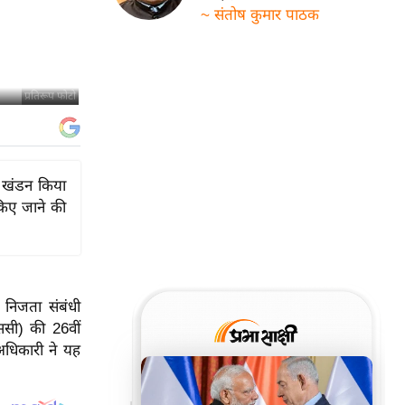
~ संतोष कुमार पाठक
प्रतिरूप फोटो
 का खंडन किया
किए जाने की
र निजता संबंधी
एससी) की 26वीं
अधिकारी ने यह