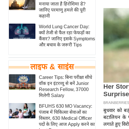
हॉलीवुड
मनाया जाता है हिरोशिमा डे?
जानिए परमाणु हमले की पूरी
फिल्म समीक्षा
कहानी
Breaking
World Lung Cancer Day:
News
क्यों तेजी से फैल रहा फेफड़ों का
लाइफस्टाइल
कैंसर? जानिए इसके Symptoms
और बचाव के जरूरी Tips
टेक्नॉलॉजी
ब्यूटी/फैशन
घरेलू नुस्खे
लाइफ & साइंस
पर्यटन स्थल
Career Tips: बिना परीक्षा सीधे
फिटनेस मंत्रा
वॉक इन इंटरव्यू से बनें Junior
Research Fellow, 37000
रिलेशनशिप
मिलेगी Salary
राजनीति
BFUHS 630 MO Vacancy:
विश्लेषण
बुधवार को बड़ी
पंजाब में चिकित्सा सेवाओं का
बटालियन के प
समसामयिक
विस्तार, 630 Medical Officer
लगाते हुए विरो
पदों के लिए आज Apply करने का
मातृभूमि