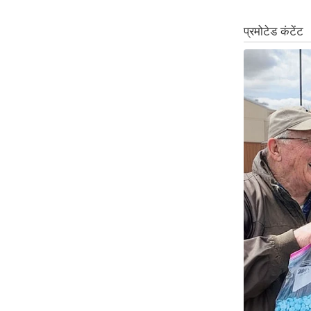
ऑडियो
इंफ़ोग्राफ़िक
राज्यों से
शहरों से
वेब स्टोरी
कार्टून
Short
Videos
iOS App
About us
Contact Editor
Advertise
Privacy Policy
Grievance
Redressal