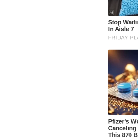
Code Of Ethics
RSS
Our Team
Expert Panel
Loksabhachunav
Android App