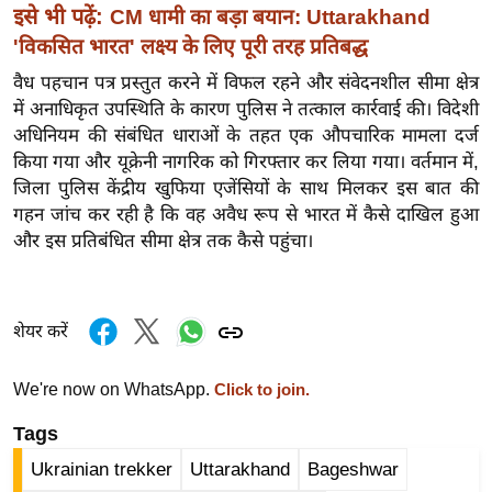
ख्सि
इसे भी पढ़ें:
CM धामी का बड़ा बयान: Uttarakhand
य
'विकसित भारत' लक्ष्य के लिए पूरी तरह प्रतिबद्ध
त
वैध पहचान पत्र प्रस्तुत करने में विफल रहने और संवेदनशील सीमा क्षेत्र
यं
में अनाधिकृत उपस्थिति के कारण पुलिस ने तत्काल कार्रवाई की। विदेशी
ग
अधिनियम की संबंधित धाराओं के तहत एक औपचारिक मामला दर्ज
इं
किया गया और यूक्रेनी नागरिक को गिरफ्तार कर लिया गया। वर्तमान में,
डि
जिला पुलिस केंद्रीय खुफिया एजेंसियों के साथ मिलकर इस बात की
या
गहन जांच कर रही है कि वह अवैध रूप से भारत में कैसे दाखिल हुआ
और इस प्रतिबंधित सीमा क्षेत्र तक कैसे पहुंचा।
सा
हि
त्य
शेयर करें
ज
ग
त
We're now on WhatsApp.
Click to join.
ऑ
Tags
टो
Ukrainian trekker
Uttarakhand
Bageshwar
व