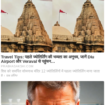
ट
ने
स
मं
त्रा
रि
ले
श
न
शि
प
रा
ज
नी
ति
वि
श्ले