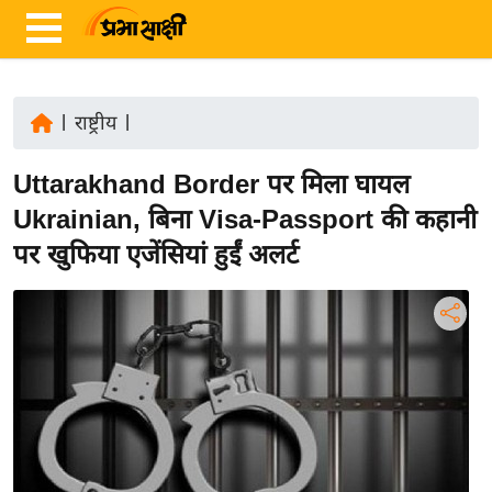
|
राष्ट्रीय
|
ता
Uttarakhand Border पर मिला घायल
ज़ा
ख
Ukrainian, बिना Visa-Passport की कहानी
ब
पर खुफिया एजेंसियां हुईं अलर्ट
र
रा
ष्ट्री
य
अं
त
र्रा
ष्ट्री