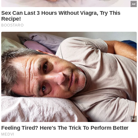
g
N
e
w
s
ला
इ
फ
स्टा
इ
ल
टे
क्नॉ
लॉ
जी
ब्यू
टी