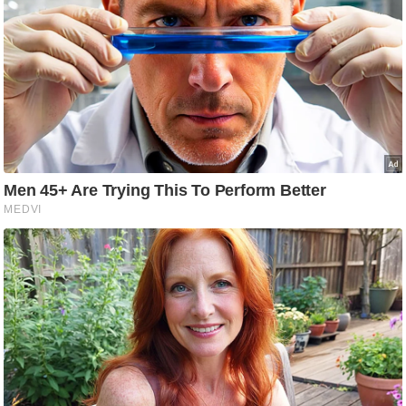
ष
ण
स
म
सा
म
यि
क
मा
तृ
भू
मि
स्तं
भ
ए
म
.