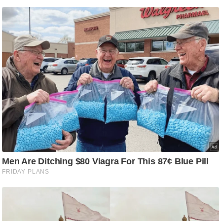
/
फै
श
न
घ
रे
लू
नु
स्खे
प
र्य
ट
न
स्थ
ल
फि