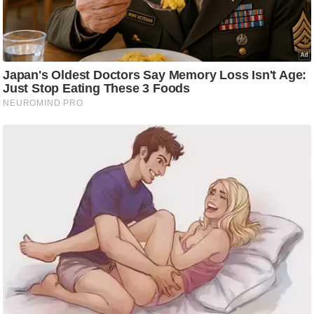
ड
हॉ
ली
वु
ड
फि
ल्म
स
मी
क्षा
B
r
e
a
k
i
n