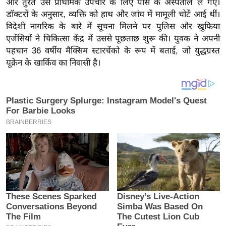
और तुरंत उसे प्राथमिक उपचार के लिए पास के अस्पताल ले गए।
य
डॉक्टरों के अनुसार, व्यक्ति को हाथ और जांघ में मामूली चोटें आई थीं।
ब
विदेशी नागरिक के बारे में सूचना मिलने पर पुलिस और खुफिया
ज
एजेंसियों ने चिकित्सा केंद्र में उससे पूछताछ शुरू की। युवक ने अपनी
ट
पहचान 36 वर्षीय मैक्सिम स्टारचेंको के रूप में बताई, जो युद्धग्रस्त
खे
यूक्रेन के खार्किव का निवासी है।
ल
क्रि
के
ट
I
P
L
2
0
2
6
क्रा