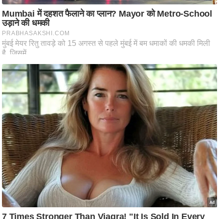
ति
ष
प्र
भु
म
हि
मा
/
ध
र्म
स्थ
ल
व्र
त
त्यो
हा
र