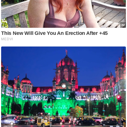
आ
र
.
आ
ई
.
चा
य
प
र
स
मी
क्षा
ध
र्म
ज्यो