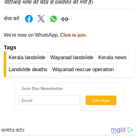
ख्सि
पीटीआई-भाषा की फीड से प्रकाशित की गयी है।
य
त
शेयर करें
यं
We're now on WhatsApp.
Click to join.
ग
इं
Tags
डि
Kerala landslide
Wayanad landslide
Kerala news
या
सा
Landslide deaths
Wayanad rescue operation
हि
त्य
ज
ग
त
ऑ
टो
व