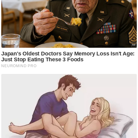
g
N
e
w
s
ला
इ
फ
स्टा
इ
ल
टे
क्नॉ
लॉ
जी
ब्यू
टी