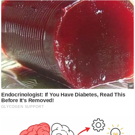
र्ल्ड
न्यू
ज
ब्री
फ
म
नो
रं
ज
न
ज
ग
त
बॉ
ली
वु