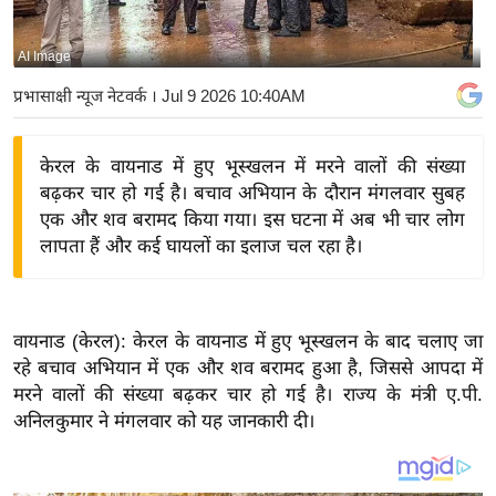
य
बि
AI Image
ज़
प्रभासाक्षी न्यूज नेटवर्क
। Jul 9 2026 10:40AM
ने
स
केरल के वायनाड में हुए भूस्खलन में मरने वालों की संख्या
उ
बढ़कर चार हो गई है। बचाव अभियान के दौरान मंगलवार सुबह
द्यो
एक और शव बरामद किया गया। इस घटना में अब भी चार लोग
ग
लापता हैं और कई घायलों का इलाज चल रहा है।
ज
ग
त
वायनाड (केरल): केरल के वायनाड में हुए भूस्खलन के बाद चलाए जा
वि
रहे बचाव अभियान में एक और शव बरामद हुआ है, जिससे आपदा में
शे
मरने वालों की संख्या बढ़कर चार हो गई है। राज्य के मंत्री ए.पी.
ष
अनिलकुमार ने मंगलवार को यह जानकारी दी।
ज्ञ
रा