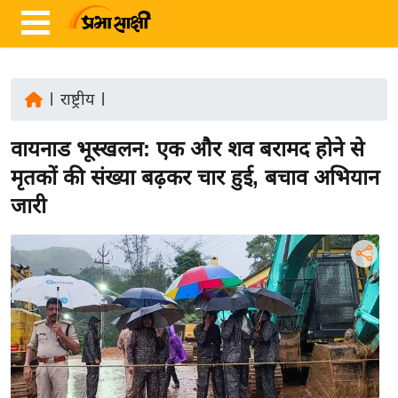
|
राष्ट्रीय
|
ता
वायनाड भूस्खलन: एक और शव बरामद होने से
ज़ा
ख
मृतकों की संख्या बढ़कर चार हुई, बचाव अभियान
ब
जारी
र
रा
ष्ट्री
य
अं
त
र्रा
ष्ट्री