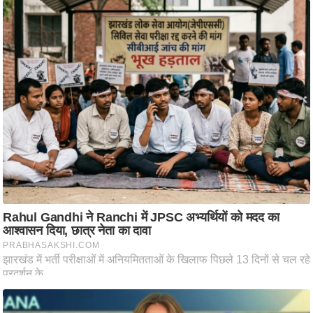
आ
र
.
आ
ई
.
चा
य
प
र
स
मी
क्षा
ध
र्म
ज्यो