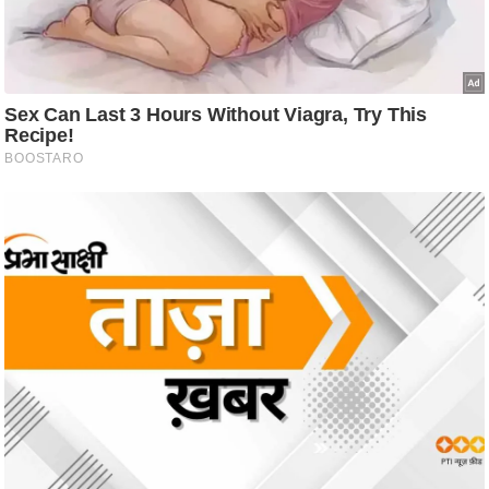
/
फै
श
न
घ
रे
लू
नु
स्खे
प
र्य
ट
न
स्थ
ल
फि