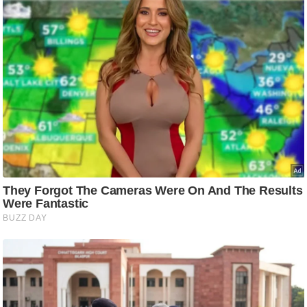
ति
ष
प्र
भु
म
हि
मा
/
ध
र्म
स्थ
ल
व्र
त
त्यो
हा
र