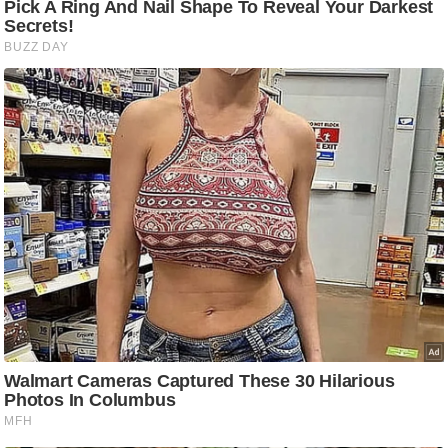
ष
ण
स
म
सा
म
यि
क
मा
तृ
भू
मि
स्तं
भ
ए
म
.