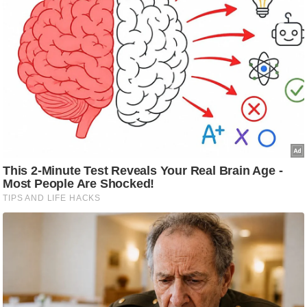
ड
हॉ
ली
वु
ड
फि
ल्म
स
मी
क्षा
B
r
e
a
k
i
n