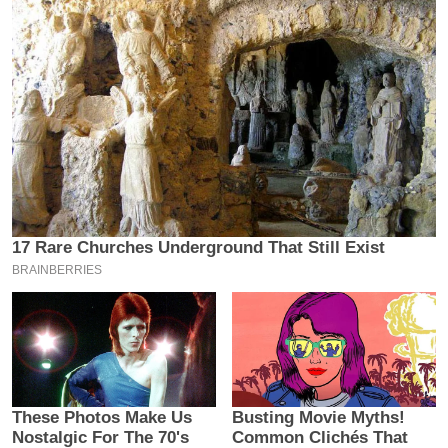
य
ब
ज
ट
खे
ल
क्रि
के
ट
I
P
L
2
0
2
6
क्रा