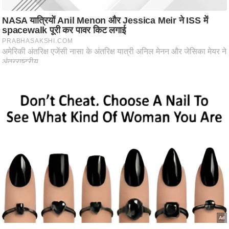
ट
ने
स
मं
त्रा
रि
ले
श
न
शि
प
रा
ज
नी
ति
वि
श्ले