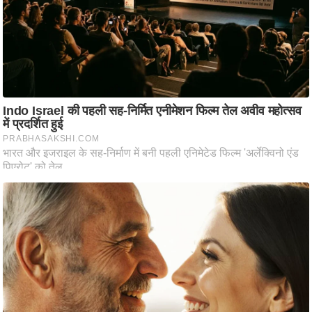
ष
ण
स
म
सा
म
यि
क
मा
तृ
भू
मि
स्तं
भ
ए
म
.