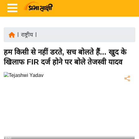
|
राष्ट्रीय
|
ता
हम किसी से नहीं डरते, सच बोलते हैं... खुद के
ज़ा
ख
खिलाफ FIR दर्ज होने पर बोले तेजस्वी यादव
ब
र
रा
ष्ट्री
य
अं
त
र्रा
ष्ट्री
ANI