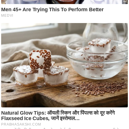
ति
ष
प्र
भु
म
हि
मा
/
ध
र्म
स्थ
ल
व्र
त
त्यो
हा
र