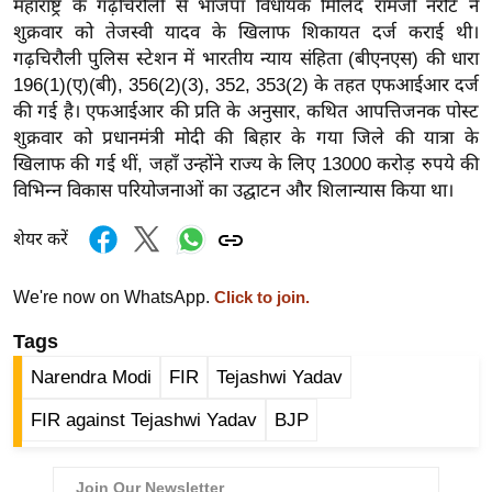
महाराष्ट्र के गढ़चिरौली से भाजपा विधायक मिलिंद रामजी नरोटे ने
र्ल्ड
शुक्रवार को तेजस्वी यादव के खिलाफ शिकायत दर्ज कराई थी।
न्यू
गढ़चिरौली पुलिस स्टेशन में भारतीय न्याय संहिता (बीएनएस) की धारा
ज
196(1)(ए)(बी), 356(2)(3), 352, 353(2) के तहत एफआईआर दर्ज
ब्री
की गई है। एफआईआर की प्रति के अनुसार, कथित आपत्तिजनक पोस्ट
फ
शुक्रवार को प्रधानमंत्री मोदी की बिहार के गया जिले की यात्रा के
खिलाफ की गई थीं, जहाँ उन्होंने राज्य के लिए 13000 करोड़ रुपये की
म
विभिन्न विकास परियोजनाओं का उद्घाटन और शिलान्यास किया था।
नो
रं
शेयर करें
ज
न
We're now on WhatsApp.
Click to join.
ज
Tags
ग
त
Narendra Modi
FIR
Tejashwi Yadav
बॉ
FIR against Tejashwi Yadav
BJP
ली
वु