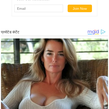
ड
हॉ
ली
वु
ड
फि
ल्म
स
मी
क्षा
B
r
e
a
k
i
n