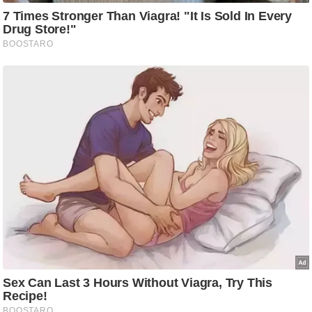
g
N
e
w
s
ला
इ
फ
स्टा
इ
ल
टे
क्नॉ
लॉ
जी
ब्यू
टी