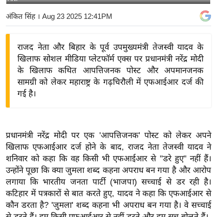
य
अंकित सिंह
। Aug 23 2025 12:41PM
बि
ज़
राजद नेता और बिहार के पूर्व उपमुख्यमंत्री तेजस्वी यादव के
ने
खिलाफ सोशल मीडिया प्लेटफॉर्म एक्स पर प्रधानमंत्री नरेंद्र मोदी
स
के खिलाफ कथित आपत्तिजनक पोस्ट और अपमानजनक
उ
सामग्री को लेकर महाराष्ट्र के गढ़चिरौली में एफआईआर दर्ज की
द्यो
गई है।
ग
ज
ग
प्रधानमंत्री नरेंद्र मोदी पर एक 'आपत्तिजनक' पोस्ट को लेकर अपने
त
खिलाफ एफआईआर दर्ज होने के बाद, राजद नेता तेजस्वी यादव ने
वि
शनिवार को कहा कि वह किसी भी एफआईआर से "डरे हुए" नहीं हैं।
शे
उन्होंने पूछा कि क्या जुमला शब्द कहना अपराध बन गया है और आरोप
ष
लगाया कि भारतीय जनता पार्टी (भाजपा) सच्चाई से डर रही है।
कटिहार में पत्रकारों से बात करते हुए, यादव ने कहा कि एफआईआर से
ज्ञ
कौन डरता है? 'जुमला' शब्द कहना भी अपराध बन गया है। वे सच्चाई
रा
से डरते हैं। हम किसी एफआईआर से नहीं डरते और हम सच बोलते हैं।