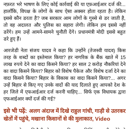
ख्सि
नफ़रत भरे भाषण के लिए कोई कार्रवाई की या एफ़आईआर दर्ज की...
य
हालाँकि, विपक्ष के लोगों के साथ ऐसा अक्सर होता रहता है। लेकिन
त
इससे कौन डरता है? जब सरकार आम लोगों के गुस्से से डर जाती है,
तो वह अदालत और पुलिस का सहारा लेगी। लेकिन हम इससे नहीं
यं
डरेंगे। हम उन्हें आमने-सामने चुनौती देंगे। प्रधानमंत्री मोदी इससे बहुत
ग
डरे हुए हैं।
इं
डि
आरजेडी नेता संजय यादव ने कहा कि उन्होंने (तेजस्वी यादव) किस
या
तरह के शब्दों का इस्तेमाल किया? हर नागरिक के बैंक खाते में 15
लाख रुपये देने का वादा किसने किया? हर साल 2 करोड़ नौकरियां देने
सा
का वादा किसने किया? बिहार को विशेष पैकेज और विशेष दर्जा देने का
हि
वादा किसने किया? बिहार के विकास का वादा किसने किया?... अगर
त्य
उन्हें बिहार से किए गए उनके वादों की याद दिलाते हुए आपको देश के
ज
हर जिले में एफआईआर दर्ज करनी चाहिए... सिर्फ एक विधायक द्वारा
ग
एफआईआर क्यों दर्ज की गई?
त
इसे भी पढ़ें:
अलग अंदाज में दिखे राहुल गांधी, गाड़ी से उतरकर
ऑ
खेतों में पहुंचे, मखाना किसानों से की मुलाकात, Video
टो
व