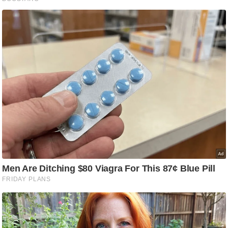
/
फै
श
न
घ
रे
लू
नु
स्खे
प
र्य
ट
न
स्थ
ल
फि