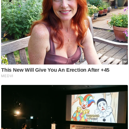
ट
ने
स
मं
त्रा
रि
ले
श
न
शि
प
रा
ज
नी
ति
वि
श्ले