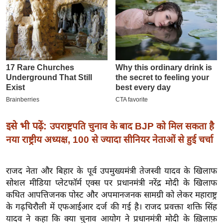
इ
म
ई
-
पे
प
र
मि
सा
इसे भी पढ़ें:
उपराष्ट्रपति चुनाव के बाद BJP को मिल सकता है
ल
नया राष्ट्रीय अध्यक्ष, 100 से ज्यादा सीनियर नेताओं से हुई चर्चा
बे
राजद नेता और बिहार के पूर्व उपमुख्यमंत्री तेजस्वी यादव के खिलाफ
मि
सोशल मीडिया प्लेटफॉर्म एक्स पर प्रधानमंत्री नरेंद्र मोदी के खिलाफ
सा
कथित आपत्तिजनक पोस्ट और अपमानजनक सामग्री को लेकर महाराष्ट्र
ल
के गढ़चिरौली में एफआईआर दर्ज की गई है। राजद प्रवक्ता शक्ति सिंह
श
यादव ने कहा कि क्या चुनाव आयोग ने प्रधानमंत्री मोदी के ख़िलाफ़