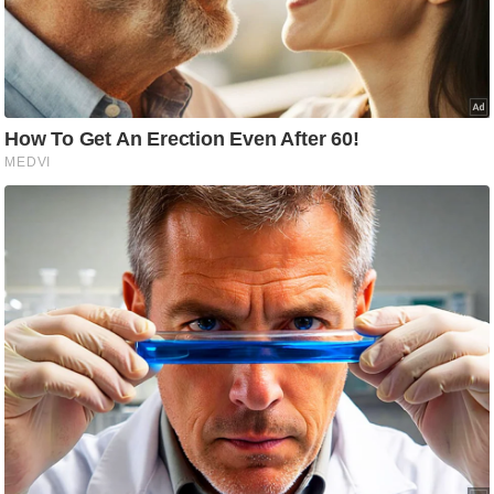
आ
र
.
आ
ई
.
चा
य
प
र
स
मी
क्षा
ध
र्म
ज्यो