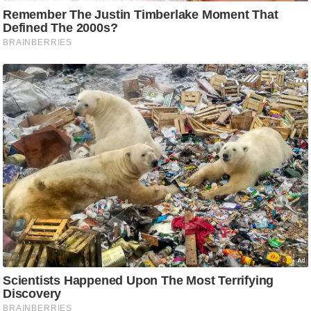
g
N
e
w
s
ला
इ
फ
स्टा
इ
ल
टे
क्नॉ
लॉ
जी
ब्यू
टी