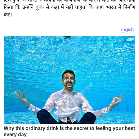
य
किया कि उन्होंने कुक से कहा मैं नहीं चाहता कि आप भारत में निर्माण
ब
करें।
ज
ट
खे
ल
क्रि
के
ट
I
P
L
2
0
2
6
क्रा