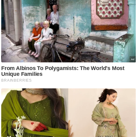
आ
र
.
आ
ई
.
चा
य
प
र
स
मी
क्षा
ध
र्म
ज्यो