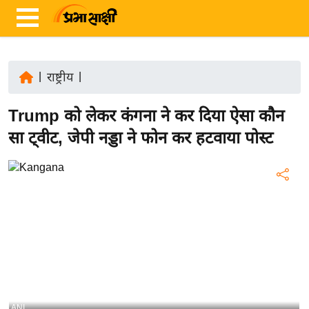
|
राष्ट्रीय
|
ता
Trump को लेकर कंगना ने कर दिया ऐसा कौन
ज़ा
ख
सा ट्वीट, जेपी नड्डा ने फोन कर हटवाया पोस्ट
ब
र
रा
ष्ट्री
य
अं
त
र्रा
ष्ट्री
ANI