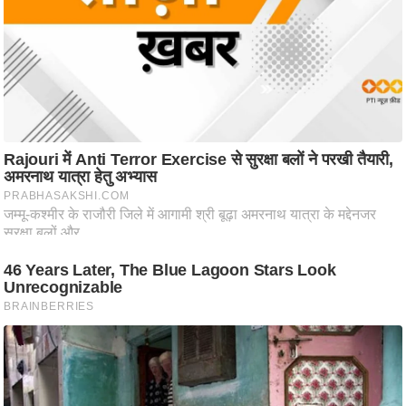
ष
ण
स
म
सा
म
यि
क
मा
तृ
भू
मि
स्तं
भ
ए
म
.