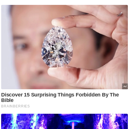
/
फै
श
न
घ
रे
लू
नु
स्खे
प
र्य
ट
न
स्थ
ल
फि