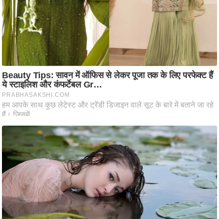
ति
ष
प्र
भु
म
हि
मा
/
ध
र्म
स्थ
ल
व्र
त
त्यो
हा
र