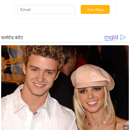
ड
हॉ
ली
वु
ड
फि
ल्म
स
मी
क्षा
B
r
e
a
k
i
n