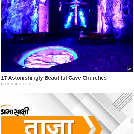
ट
ने
स
मं
त्रा
रि
ले
श
न
शि
प
रा
ज
नी
ति
वि
श्ले