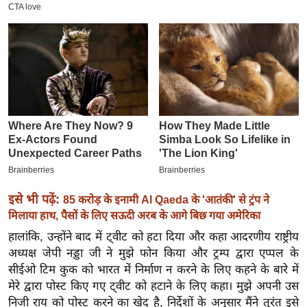
इ
म
ई
-
पे
प
र
मि
सा
ल
इसे भी पढ़ें:
85 करोड़ के इनामी Al Qaeda के 'आतंकी' से ट्रंप ने
मिलाया हाथ, पैसों के लिए सऊदी अरब के आगे बिछ गया अमेरिका
बे
हालांकि, उन्होंने बाद में ट्वीट को हटा दिया और कहा आदरणीय राष्ट्रीय
मि
अध्यक्ष जेपी नड्डा जी ने मुझे फोन किया और ट्रम्प द्वारा एप्पल के
सा
सीईओ टिम कुक को भारत में निर्माण न करने के लिए कहने के बारे में
ल
मेरे द्वारा पोस्ट किए गए ट्वीट को हटाने के लिए कहा। मुझे अपनी उस
श
निजी राय को पोस्ट करने का खेद है, निर्देशों के अनुसार मैंने तुरंत इसे