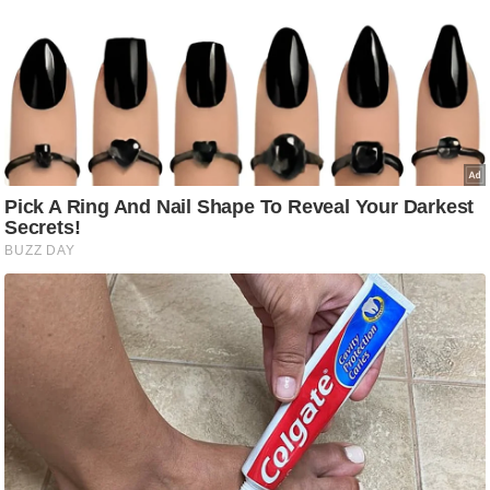
आ
र
.
आ
ई
.
चा
य
प
र
स
मी
क्षा
ध
र्म
ज्यो