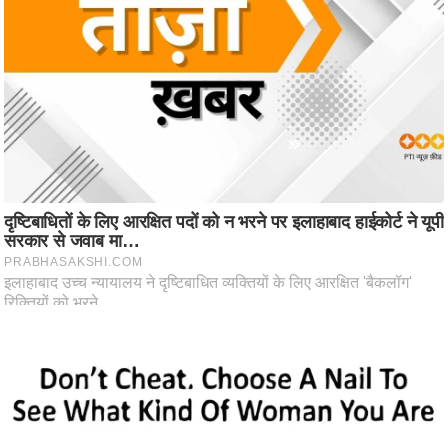
ष
ण
स
म
सा
म
यि
क
मा
तृ
भू
मि
स्तं
भ
ए
म
.