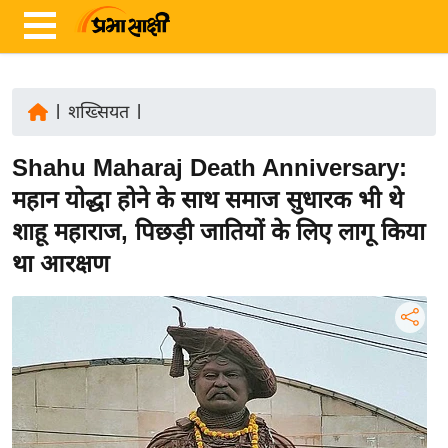
|
शख्सियत
|
ता
Shahu Maharaj Death Anniversary:
ज़ा
ख
महान योद्धा होने के साथ समाज सुधारक भी थे
ब
शाहू महाराज, पिछड़ी जातियों के लिए लागू किया
र
था आरक्षण
रा
ष्ट्री
य
अं
त
र्रा
ष्ट्री