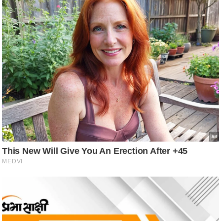
ट
ने
स
मं
त्रा
रि
ले
श
न
शि
प
रा
ज
नी
ति
वि
श्ले