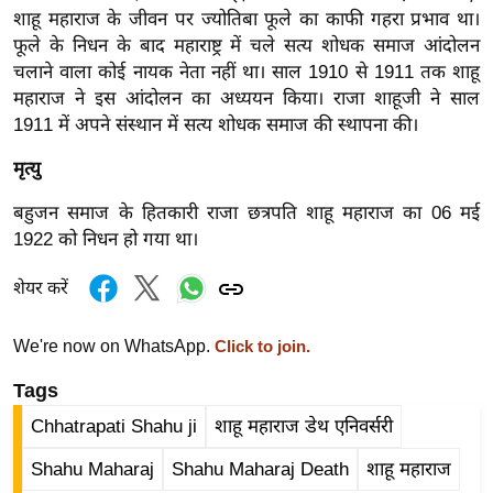
र्ल्ड
शाहू महाराज के जीवन पर ज्योतिबा फूले का काफी गहरा प्रभाव था।
फूले के निधन के बाद महाराष्ट्र में चले सत्य शोधक समाज आंदोलन
न्यू
चलाने वाला कोई नायक नेता नहीं था। साल 1910 से 1911 तक शाहू
ज
महाराज ने इस आंदोलन का अध्ययन किया। राजा शाहूजी ने साल
ब्री
1911 में अपने संस्थान में सत्य शोधक समाज की स्थापना की।
फ
मृत्यु
म
नो
बहुजन समाज के हितकारी राजा छत्रपति शाहू महाराज का 06 मई
रं
1922 को निधन हो गया था।
ज
न
शेयर करें
ज
ग
We're now on WhatsApp.
Click to join.
त
Tags
बॉ
Chhatrapati Shahu ji
शाहू महाराज डेथ एनिवर्सरी
ली
वु
Shahu Maharaj
Shahu Maharaj Death
शाहू महाराज