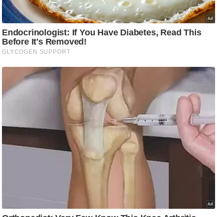
g
N
e
w
s
ला
इ
फ
स्टा
इ
ल
टे
क्नॉ
लॉ
जी
ब्यू
टी