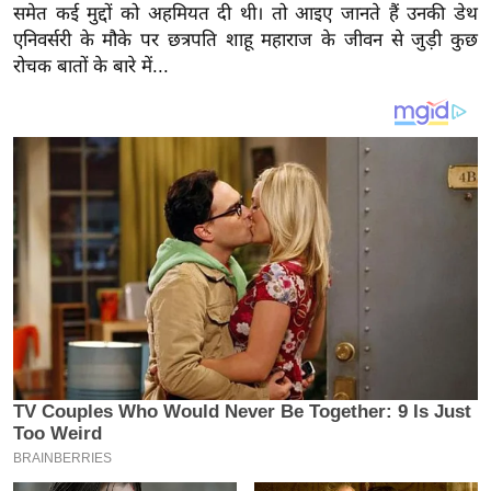
य
समेत कई मुद्दों को अहमियत दी थी। तो आइए जानते हैं उनकी डेथ
ब
एनिवर्सरी के मौके पर छत्रपति शाहू महाराज के जीवन से जुड़ी कुछ
रोचक बातों के बारे में...
ज
ट
खे
ल
क्रि
के
ट
I
P
L
2
0
2
6
क्रा