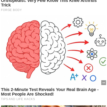
/
फै
श
न
घ
रे
लू
नु
स्खे
प
र्य
ट
न
स्थ
ल
फि