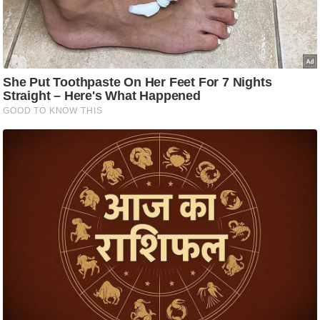
ति
ष
प्र
भु
म
हि
मा
/
ध
र्म
स्थ
ल
व्र
त
त्यो
हा
र