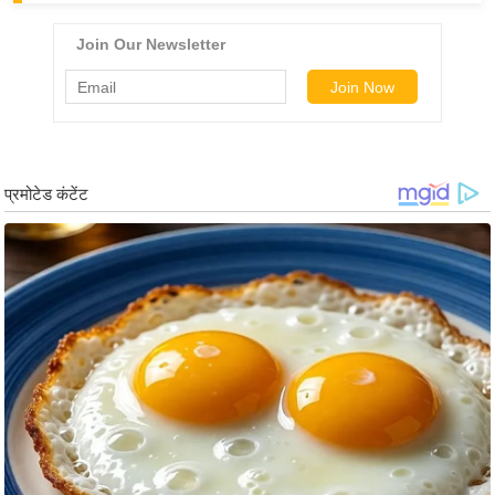
ड
हॉ
ली
वु
ड
फि
ल्म
स
मी
क्षा
B
r
e
a
k
i
n