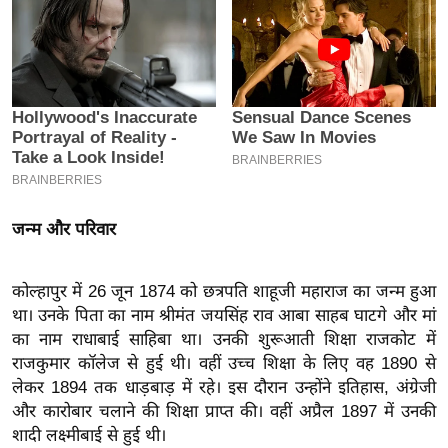
इ
म
ई
-
पे
प
र
मि
जन्म और परिवार
सा
ल
कोल्हापुर में 26 जून 1874 को छत्रपति शाहूजी महाराज का जन्म हुआ
था। उनके पिता का नाम श्रीमंत जयसिंह राव आबा साहब घाटगे और मां
बे
का नाम राधाबाई साहिबा था। उनकी शुरूआती शिक्षा राजकोट में
मि
राजकुमार कॉलेज से हुई थी। वहीं उच्च शिक्षा के लिए वह 1890 से
सा
लेकर 1894 तक धाड़बाड़ में रहे। इस दौरान उन्होंने इतिहास, अंग्रेजी
ल
और कारोबार चलाने की शिक्षा प्राप्त की। वहीं अप्रैल 1897 में उनकी
श
शादी लक्ष्मीबाई से हुई थी।