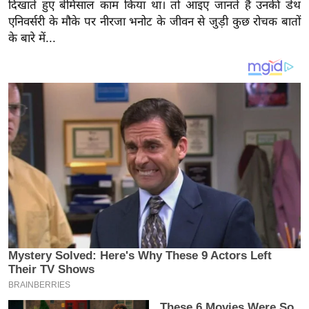
य
दिखाते हुए बेमिसाल काम किया था। तो आइए जानते हैं उनकी डेथ
एनिवर्सरी के मौके पर नीरजा भनोट के जीवन से जुड़ी कुछ रोचक बातों
ब
के बारे में...
ज
ट
खे
ल
क्रि
के
ट
I
P
L
2
0
2
6
क्रा