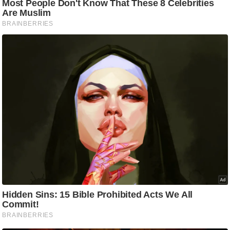
ट
ने
स
मं
त्रा
रि
ले
श
न
शि
प
रा
ज
नी
ति
वि
श्ले