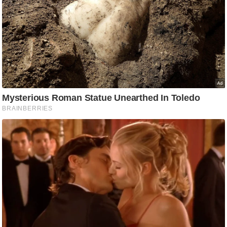
ति
ष
प्र
भु
म
हि
मा
/
ध
र्म
स्थ
ल
व्र
त
त्यो
हा
र