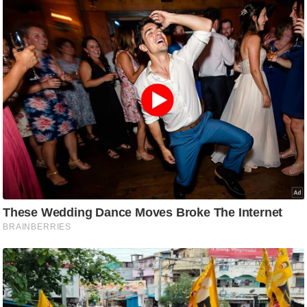
ष
ण
स
म
सा
म
यि
क
मा
तृ
भू
मि
स्तं
भ
ए
म
.