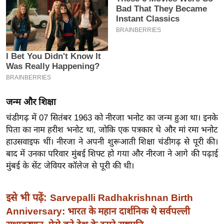
इ
म
ई
-
पे
प
र
जन्म और शिक्षा
मि
चंडीगढ़ में 07 सितंबर 1963 को नीरजा भनोट का जन्म हुआ था। इनके
सा
पिता का नाम हरीश भनोट था, जोकि एक पत्रकार थे और मां रमा भनोट
ल
हाउसवाइफ थीं। नीरजा ने अपनी शुरूआती शिक्षा चंडीगढ़ से पूरी की।
बाद में उनका परिवार मुंबई शिफ्ट हो गया और नीरजा ने आगे की पढ़ाई
बे
मुंबई के सेंट जेवियर कॉलेज से पूरी की थी।
मि
सा
इसे भी पढ़ें:
Sarvepalli Radhakrishnan Birth
ल
Anniversary: भारत के महान दार्शनिक थे सर्वपल्ली
श