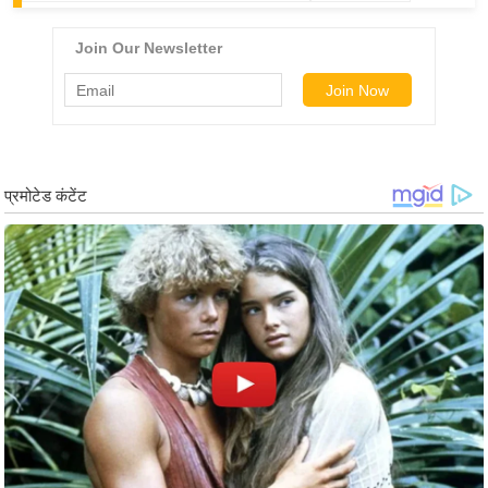
g
N
e
w
s
ला
इ
फ
स्टा
इ
ल
टे
क्नॉ
लॉ
जी
ब्यू
टी