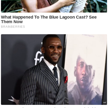
/
फै
श
न
घ
रे
लू
नु
स्खे
प
र्य
ट
न
स्थ
ल
फि