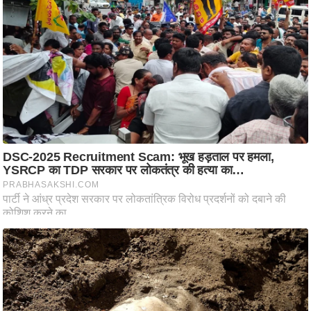
आ
र
.
आ
ई
.
चा
य
प
र
स
मी
क्षा
ध
र्म
ज्यो