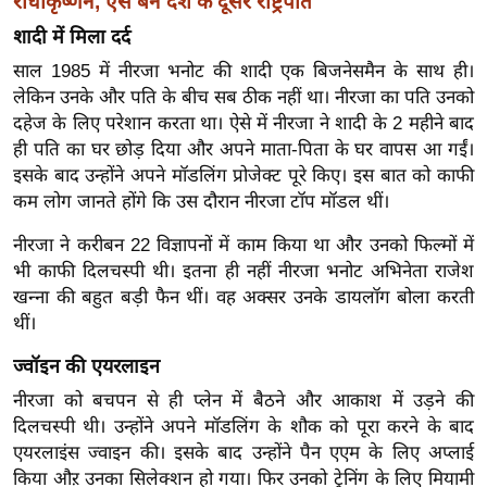
राधाकृष्णन, ऐसे बने देश के दूसरे राष्ट्रपति
ख्सि
य
शादी में मिला दर्द
त
साल 1985 में नीरजा भनोट की शादी एक बिजनेसमैन के साथ ही।
लेकिन उनके और पति के बीच सब ठीक नहीं था। नीरजा का पति उनको
यं
दहेज के लिए परेशान करता था। ऐसे में नीरजा ने शादी के 2 महीने बाद
ग
ही पति का घर छोड़ दिया और अपने माता-पिता के घर वापस आ गईं।
इं
इसके बाद उन्होंने अपने मॉडलिंग प्रोजेक्ट पूरे किए। इस बात को काफी
डि
कम लोग जानते होंगे कि उस दौरान नीरजा टॉप मॉडल थीं।
या
सा
नीरजा ने करीबन 22 विज्ञापनों में काम किया था और उनको फिल्मों में
भी काफी दिलचस्पी थी। इतना ही नहीं नीरजा भनोट अभिनेता राजेश
हि
खन्ना की बहुत बड़ी फैन थीं। वह अक्सर उनके डायलॉग बोला करती
त्य
थीं।
ज
ग
ज्वॉइन की एयरलाइन
त
नीरजा को बचपन से ही प्लेन में बैठने और आकाश में उड़ने की
ऑ
दिलचस्पी थी। उन्होंने अपने मॉडलिंग के शौक को पूरा करने के बाद
टो
एयरलाइंस ज्वाइन की। इसके बाद उन्होंने पैन एएम के लिए अप्लाई
व
किया औऱ उनका सिलेक्शन हो गया। फिर उनको ट्रेनिंग के लिए मियामी