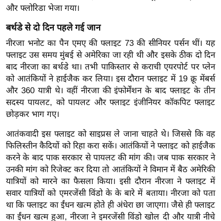
र्ल्ड
और फ्लोरिडा भेजा गया।
न्यू
बर्थडे से दो दिन पहले गई जान
ज
नीरजा भनोट का पैन एमए की फ्लाइट 73 की सीनियर पर्सन थीं। यह
ब्री
फ्लाइट उस समय मुंबई से अमेरिका जा रही थी और इसके ठीक दो दिन
फ
बाद नीरजा का बर्थडे था। तभी पाकिस्तार से कराची एयरपोर्ट पर प्लेन
म
को आतंकियों ने हाईजैक कर लिया। इस दौरान फ्लाइट में 19 क्रू मेंबर्स
नो
और 360 यात्री थे। वहीं नीरजा की इंफोर्मेंशन के बाद फ्लाइट के तीन
सदस्य पायलट, को पायलट और फ्लाइट इंजीनियर कॉकपिट फ्लाइट
रं
छोड़कर भाग गए।
ज
न
आतंकवादी इस फ्लाइट को साइप्रस ले जाना चाहते थे। जिससे कि वह
ज
फिलिस्तीन कैदियों को रिहा करा सकें। आतंकियों ने फ्लाइट को हाईजैक
ग
करने के बाद पाक सरकार से पायलट की मांग की। जब पाक सरकार ने
त
उनकी मांग को रिजेक्ट कर दिया तो आतंकियों ने विमान में बैठ अमेरिकी
यात्रियों को मारने का फैसला किया। इसी दौरान नीरजा ने फ्लाइट में
बॉ
सवार यात्रियों को एमरजेंसी विंडो के के बारे में बताया। नीरजा को पता
ली
था कि फ्लाइट का ईंधन खत्म होते ही अंधेरा छा जाएगा। जैसे ही फ्लाइट
वु
का ईंधन खत्म हुआ, नीरजा ने इमरजेंसी विंडो खोल दी और यात्री नीचे