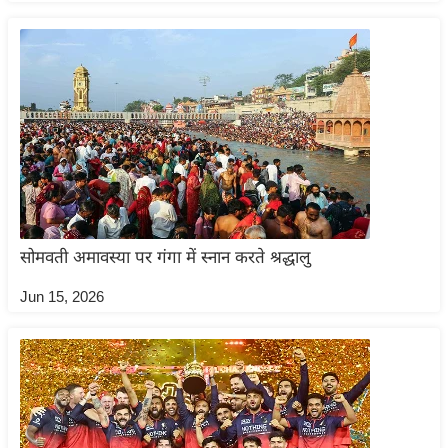
/
फै
श
न
घ
रे
लू
नु
स्खे
सोमवती अमावस्या पर गंगा में स्नान करते श्रद्धालु
प
र्य
Jun 15, 2026
ट
न
स्थ
ल
फि