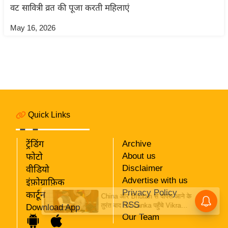
ति
वट सावित्री व्रत की पूजा करती महिलाएं
ष
May 16, 2026
प्र
भु
म
हि
मा
/
ध
Quick Links
र्म
स्थ
ट्रेंडिंग
Archive
ल
About us
फोटो
व्र
Disclaimer
वीडियो
Advertise with us
त
इंफ़ोग्राफ़िक
Privacy Policy
त्यो
कार्टून
RSS
हा
Download App
Our Team
र