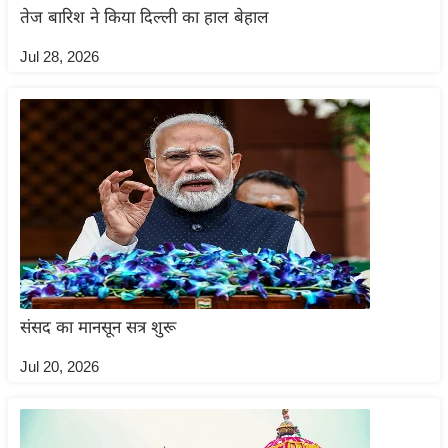
तेज बारिश ने किया दिल्ली का हाल बेहाल
इ
म
Jul 28, 2026
ई
-
पे
प
र
मि
सा
ल
बे
संसद का मानसून सत्र शुरू
मि
Jul 20, 2026
सा
ल
श