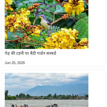
ड
हॉ
ली
वु
ड
फि
ल्म
स
मी
पेड़ की टहनी पर बैठी गार्डन सनबर्ड
क्षा
Jun 20, 2026
B
r
e
a
k
i
n