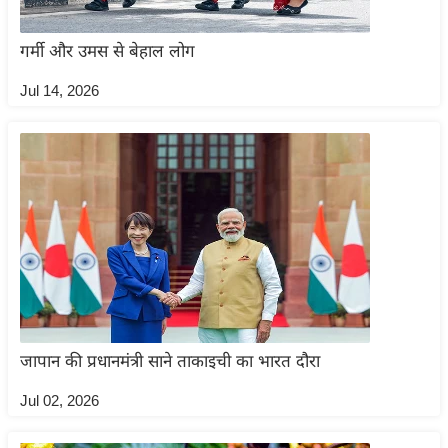
र्ल्ड
न्यू
गर्मी और उमस से बेहाल लोग
ज
Jul 14, 2026
ब्री
फ
म
नो
रं
ज
न
ज
ग
त
जापान की प्रधानमंत्री साने ताकाइची का भारत दौरा
बॉ
ली
Jul 02, 2026
वु