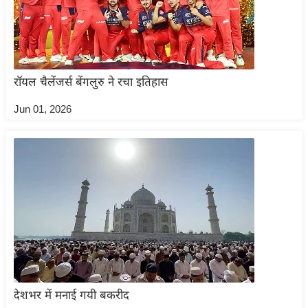
ट
ने
स
मं
त्रा
रॉयल चैलेंजर्स बेंगलुरु ने रचा इतिहास
रि
Jun 01, 2026
ले
श
न
शि
प
रा
ज
नी
ति
वि
देशभर में मनाई गयी बकरीद
श्ले