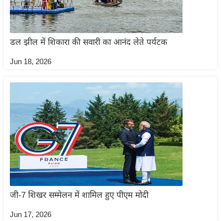
g
N
e
डल झील में शिकारा की सवारी का आनंद लेते पर्यटक
w
s
Jun 18, 2026
ला
इ
फ
स्टा
इ
ल
टे
क्नॉ
लॉ
जी
जी-7 शिखर सम्मेलन में शामिल हुए पीएम मोदी
ब्यू
Jun 17, 2026
टी