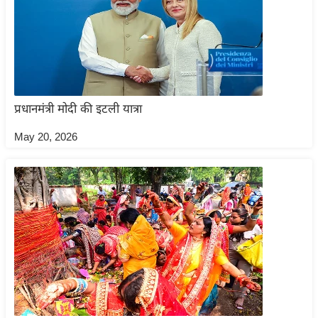
आ
र
.
आ
ई
प्रधानमंत्री मोदी की इटली यात्रा
.
चा
May 20, 2026
य
प
र
स
मी
क्षा
ध
र्म
ज्यो