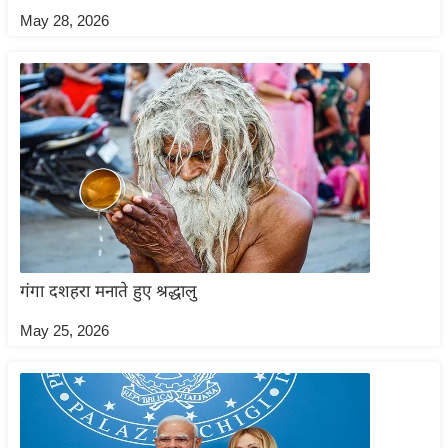
ष
May 28, 2026
ण
स
म
सा
म
यि
क
मा
तृ
भू
गंगा दशहरा मनाते हुए श्रद्धालु
मि
May 25, 2026
स्तं
भ
ए
म
.