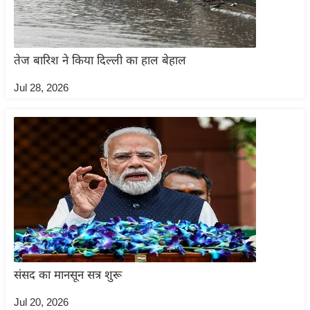
इ
म
ई
तेज बारिश ने किया दिल्ली का हाल बेहाल
-
Jul 28, 2026
पे
प
र
मि
सा
ल
बे
मि
सा
संसद का मानसून सत्र शुरू
ल
श
Jul 20, 2026