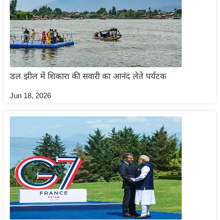
g
N
e
w
s
ला
डल झील में शिकारा की सवारी का आनंद लेते पर्यटक
इ
फ
Jun 18, 2026
स्टा
इ
ल
टे
क्नॉ
लॉ
जी
ब्यू
टी