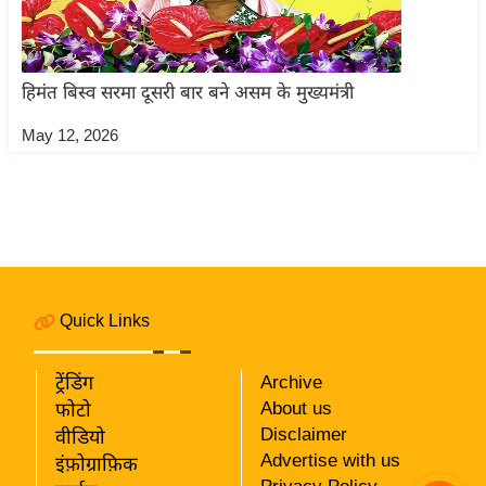
ति
ष
प्र
हिमंत बिस्व सरमा दूसरी बार बने असम के मुख्यमंत्री
भु
म
May 12, 2026
हि
मा
/
ध
र्म
स्थ
Quick Links
ल
व्र
ट्रेंडिंग
Archive
त
About us
फोटो
त्यो
Disclaimer
वीडियो
हा
Advertise with us
इंफ़ोग्राफ़िक
र