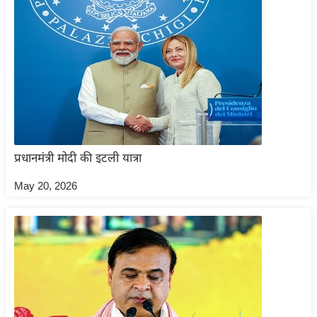
आ
र
.
आ
ई
.
चा
य
प्रधानमंत्री मोदी की इटली यात्रा
प
र
May 20, 2026
स
मी
क्षा
ध
र्म
ज्यो