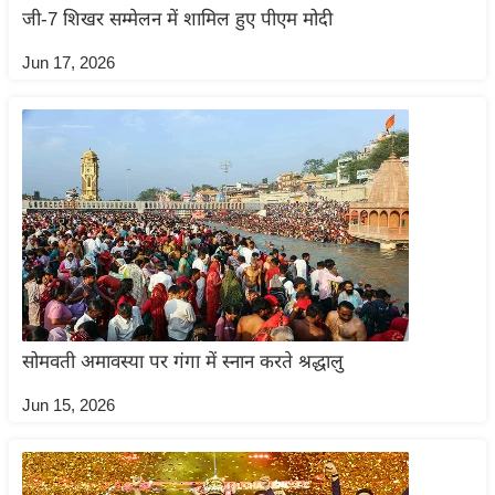
/
जी-7 शिखर सम्मेलन में शामिल हुए पीएम मोदी
फै
Jun 17, 2026
श
न
घ
रे
लू
नु
स्खे
प
र्य
ट
सोमवती अमावस्या पर गंगा में स्नान करते श्रद्धालु
न
स्थ
Jun 15, 2026
ल
फि