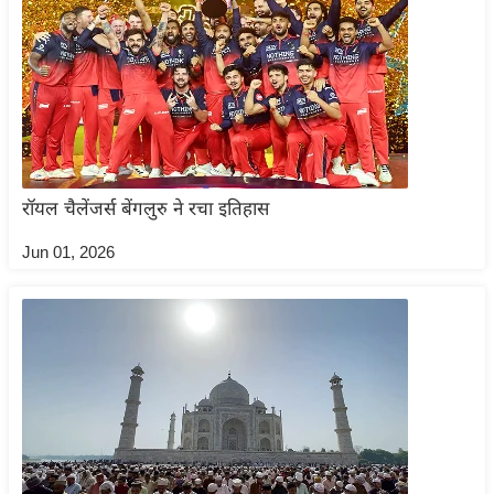
ट
ने
स
मं
त्रा
रि
ले
श
रॉयल चैलेंजर्स बेंगलुरु ने रचा इतिहास
न
Jun 01, 2026
शि
प
रा
ज
नी
ति
वि
श्ले