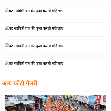
य
बि
ज़
ने
स
उ
द्यो
ग
ज
ग
त
वि
अन्य फोटो गैलरी
शे
ष
ज्ञ
रा