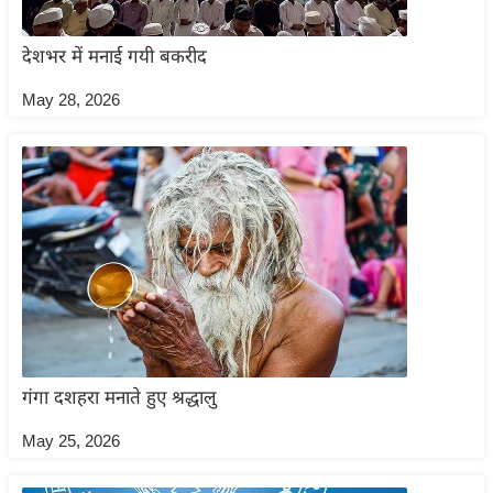
ष
ण
देशभर में मनाई गयी बकरीद
स
May 28, 2026
म
सा
म
यि
क
मा
तृ
भू
मि
स्तं
गंगा दशहरा मनाते हुए श्रद्धालु
भ
ए
May 25, 2026
म
.