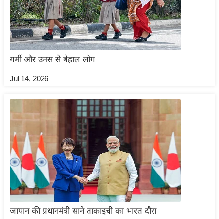
र्ल्ड
न्यू
ज
ब्री
गर्मी और उमस से बेहाल लोग
फ
म
Jul 14, 2026
नो
रं
ज
न
ज
ग
त
बॉ
ली
वु
जापान की प्रधानमंत्री साने ताकाइची का भारत दौरा