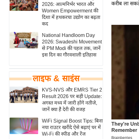
करीब ला सकते 
हॉलीवुड
2026: आत्मनिर्भर भारत और
Women Empowerment की
फिल्म समीक्षा
दिशा में हथकरघा उद्योग का बढ़ता
Breaking
कद
News
National Handloom Day
लाइफस्टाइल
2026: Swadeshi Movement
से PM Modi की पहल तक, जानें
टेक्नॉलॉजी
इस दिन का गौरवशाली इतिहास
ब्यूटी/फैशन
घरेलू नुस्खे
लाइफ & साइंस
पर्यटन स्थल
फिटनेस मंत्रा
KVS-NVS और EMRS Tier 2
Result 2026 पर बड़ी Update:
रिलेशनशिप
अगस्त मध्य में जारी होंगे नतीजे,
राजनीति
जानें क्या है देरी की वजह
विश्लेषण
WiFi Signal Boost Tips: बिना
समसामयिक
नया राउटर खरीदे ऐसे बढ़ाएं घर में
Wi-Fi की स्पीड और रेंज
मातृभूमि