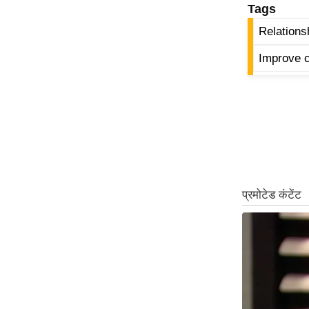
Tags
ऑडियो
Relations
इंफ़ोग्राफ़िक
राज्यों से
Improve 
शहरों से
वेब स्टोरी
कार्टून
Short
Videos
iOS App
About us
Contact Editor
Advertise
Privacy Policy
Grievance
Redressal