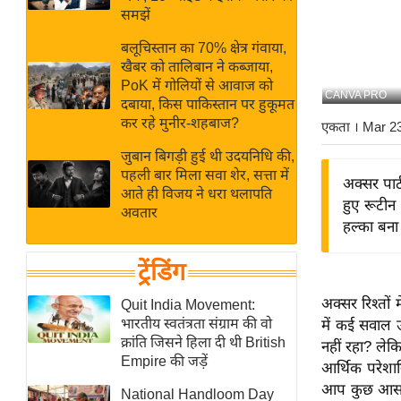
बजट
Hindi
समझें
खेल
News
बलूचिस्तान का 70% क्षेत्र गंवाया,
क्रिकेट
खैबर को तालिबान ने कब्जाया,
Hindi
IPL
PoK में गोलियों से आवाज को
CANVA PRO
दबाया, किस पाकिस्तान पर हुकूमत
Videos
2026
कर रहे मुनीर-शहबाज?
एकता
। Mar 2
क्राइम
जुबान बिगड़ी हुई थी उदयनिधि की,
ई-पेपर
पहली बार मिला सवा शेर, सत्ता में
अक्सर पार
मिसाल बेमिसाल
आते ही विजय ने धरा थलापति
हुए रूटीन
अवतार
शख्सियत
हल्का बना
यंग इंडिया
ट्रेंडिंग
साहित्य जगत
ऑटो वर्ल्ड
अक्सर रिश्तों
Quit India Movement:
भारतीय स्वतंत्रता संग्राम की वो
में कई सवाल उ
न्यूज ब्रीफ
क्रांति जिसने हिला दी थी British
नहीं रहा? लेक
मनोरंजन जगत
Empire की जड़ें
आर्थिक परेशान
बॉलीवुड
आप कुछ आसान 
National Handloom Day