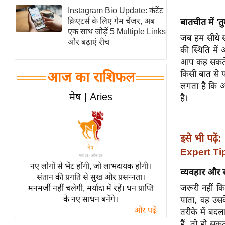
Instagram Bio Update: कंटेंट
स्तंभ
क्रिएटर्स के लिए गेम चेंजर, अब
बातचीत में 'तु
एम.
एक साथ जोड़ें 5 Multiple Links
जब हम सीधे स
आर.
और बढ़ाएं रीच
की स्थिति मे
आई.
आप कह सकते ह
चाय पर
किसी बात से प
आज का राशिफल
समीक्षा
लगता है कि 
मेष | Aries
है।
धर्म
ज्योतिष
प्रभु
इसे भी पढ़ें:
महिमा/
Expert Ti
धर्मस्थल
नए लोगों से भेंट होंगी, जो लाभदायक होगी।
व्रत
व्यवहार और रू
संतान की प्रगति से सुख और प्रसन्नता।
त्योहार
जरूरी नहीं कि
मनमर्जी नहीं चलेगी, मर्यादा में रहें। धन प्राप्ति
के नए साधन बनेंगे।
पाता, वह उसके
राशिफल
और पढ़ें
तरीके में बदल
विशेष
हैं, तो हो सकत