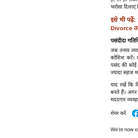
विश्लेषण
भरोसा दिलाएं 
ट्रेंडिंग
इसे भी पढ़ें:
Divorce तक 
Q
u
पसंदीदा गतिव
i
जब तनाव ज्याद
c
कोशिश करें। 
k
पसंद की कोई प
L
ज्यादा सहज म
i
n
याद रखें कि क
k
बनते हैं। अग
s
मददगार व्यवह
विधानसभा
शेयर करें
चुनाव
फोटो
We're now 
वीडियो