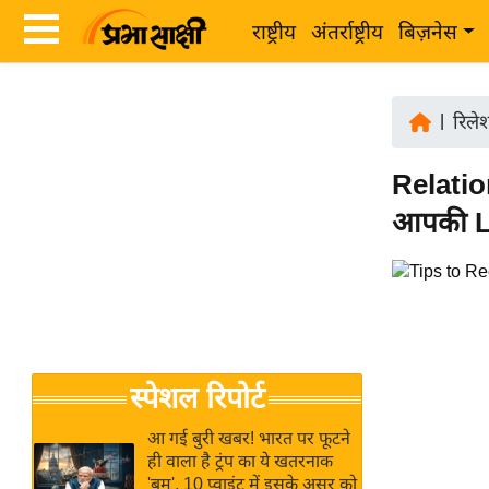
राष्ट्रीय
अंतर्राष्ट्रीय
बिज़नेस
Latest
ता
News
|
रिले
ज़ा
in
ख
Relation
Hindi
ब
आपकी Lov
र
Hindi
राष्ट्रीय
News
अंतर्राष्ट्रीय
Live
बिज़नेस
उद्योग
Breaking
स्पेशल रिपोर्ट
जगत
News in
विशेषज्ञ
Hindi
आ गई बुरी खबर! भारत पर फूटने
राय
ही वाला है ट्रंप का ये खतरनाक
'बम', 10 प्वाइंट में इसके असर को