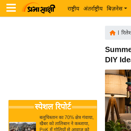
राष्ट्रीय
अंतर्राष्ट्रीय
बिज़नेस
Latest
ता
News
|
रिले
ज़ा
in
ख
Summer V
Hindi
ब
DIY Idea
र
Hindi
राष्ट्रीय
News
अंतर्राष्ट्रीय
Live
बिज़नेस
उद्योग
Breaking
स्पेशल रिपोर्ट
जगत
News in
विशेषज्ञ
Hindi
बलूचिस्तान का 70% क्षेत्र गंवाया,
राय
खैबर को तालिबान ने कब्जाया,
PoK में गोलियों से आवाज को