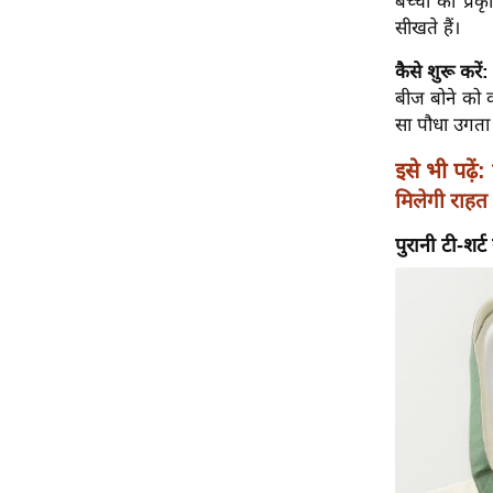
बच्चों को प्र
सीखते हैं।
Code Of Ethics
RSS
कैसे शुरू करें
बीज बोने को क
Our Team
सा पौधा उगता 
Expert Panel
Loksabhachunav
इसे भी पढ़ें:
मिलेगी राहत
Android App
पुरानी टी-शर्ट 