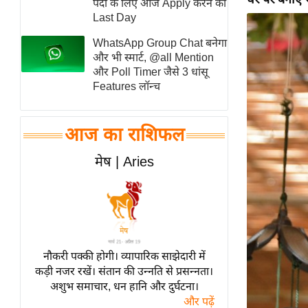
पदों के लिए आज Apply करने का
स्तंभ
Last Day
एम.
WhatsApp Group Chat बनेगा
आर.
और भी स्मार्ट, @all Mention
और Poll Timer जैसे 3 धांसू
आई.
Features लॉन्च
चाय पर
समीक्षा
आज का राशिफल
धर्म
ज्योतिष
मेष | Aries
प्रभु
महिमा/
धर्मस्थल
व्रत
त्योहार
नौकरी पक्की होगी। व्यापारिक साझेदारी में
कड़ी नजर रखें। संतान की उन्नति से प्रसन्नता।
राशिफल
अशुभ समाचार, धन हानि और दुर्घटना।
विशेष
और पढ़ें