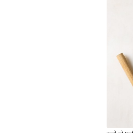
ऑडियो
इंफ़ोग्राफ़िक
राज्यों से
शहरों से
वेब स्टोरी
कार्टून
Short
Videos
iOS App
About us
Contact Editor
Advertise
Privacy Policy
Grievance
Redressal