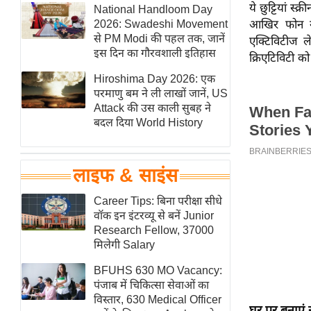
ये छुट्टियां स
हॉलीवुड
National Handloom Day
2026: Swadeshi Movement
आखिर फोन न
फिल्म समीक्षा
से PM Modi की पहल तक, जानें
एक्टिविटीज ल
Breaking
इस दिन का गौरवशाली इतिहास
क्रिएटिविटी क
News
Hiroshima Day 2026: एक
लाइफस्टाइल
परमाणु बम ने ली लाखों जानें, US
Attack की उस काली सुबह ने
टेक्नॉलॉजी
बदल दिया World History
ब्यूटी/फैशन
घरेलू नुस्खे
लाइफ & साइंस
पर्यटन स्थल
फिटनेस मंत्रा
Career Tips: बिना परीक्षा सीधे
वॉक इन इंटरव्यू से बनें Junior
रिलेशनशिप
Research Fellow, 37000
राजनीति
मिलेगी Salary
विश्लेषण
BFUHS 630 MO Vacancy:
समसामयिक
पंजाब में चिकित्सा सेवाओं का
विस्तार, 630 Medical Officer
मातृभूमि
घर पर बनाएं