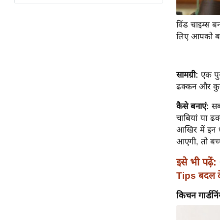
विश्लेषण
ट्रेंडिंग
विंड चाइम्स ब
लिए आपको बस 
Q
u
i
सामग्री:
एक पुर
c
ढक्कन और कु
k
L
कैसे बनाएं:
सब
i
चाबियां या ढक्
n
आखिर में इन ध
k
आएगी, तो बच्च
s
इसे भी पढ़ें:
विधानसभा
Tips बदल दें
चुनाव
किचन गार्डनि
फोटो
वीडियो