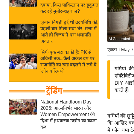
बजट
Hindi
दबाया, किस पाकिस्तान पर हुकूमत
खेल
News
कर रहे मुनीर-शहबाज?
क्रिकेट
जुबान बिगड़ी हुई थी उदयनिधि की,
Hindi
IPL
पहली बार मिला सवा शेर, सत्ता में
आते ही विजय ने धरा थलापति
Videos
2026
AI Generated
अवतार
क्राइम
एकता
। May 7
सिर्फ एक बंदा काफ़ी है: PK से
ई-पेपर
ओवैसी तक...कैसे अकेले दम पर
मिसाल बेमिसाल
राजनीति का रुख बदलने में लगे ये
गर्मियों 
'लोन वॉरियर्स'
शख्सियत
एक्टिविटी
यंग इंडिया
DIY आइडिय
ट्रेंडिंग
करते हैं।
साहित्य जगत
ऑटो वर्ल्ड
National Handloom Day
2026: आत्मनिर्भर भारत और
न्यूज ब्रीफ
Women Empowerment की
गर्मियों की छु
मनोरंजन जगत
दिशा में हथकरघा उद्योग का बढ़ता
कि आखिर बच्चो
कद
बॉलीवुड
में फोन थमा द