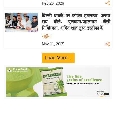
ख्सि
Feb 26, 2026
य
त
दिल्ली धमाके पर कांग्रेस हमलावर, अजय
राय बोले- पुलवामा-पहलगाम जैसी
यं
निष्क्रियता, अमित शाह तुरंत इस्तीफा दें
ग
राष्ट्रीय
इं
डि
Nov 11, 2025
या
Load More...
सा
हि
त्य
ज
ग
त
ऑ
टो
व