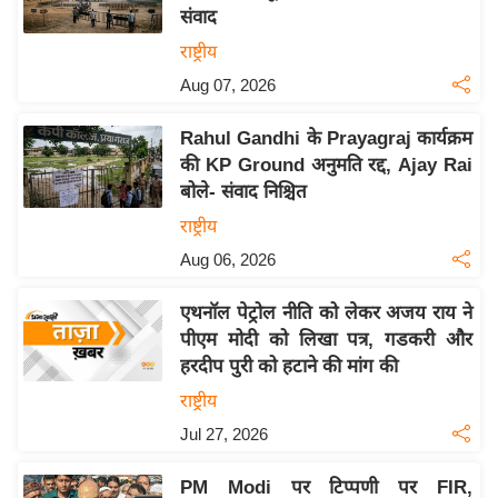
संवाद
य
राष्ट्रीय
बि
Aug 07, 2026
ज़
ने
Rahul Gandhi के Prayagraj कार्यक्रम
स
की KP Ground अनुमति रद्द, Ajay Rai
उ
बोले- संवाद निश्चित
द्यो
राष्ट्रीय
ग
Aug 06, 2026
ज
ग
एथनॉल पेट्रोल नीति को लेकर अजय राय ने
त
पीएम मोदी को लिखा पत्र, गडकरी और
वि
हरदीप पुरी को हटाने की मांग की
शे
राष्ट्रीय
ष
Jul 27, 2026
ज्ञ
रा
PM Modi पर टिप्पणी पर FIR,