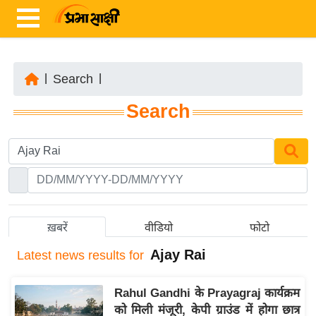
|
Search
|
ता
Search
ज़ा
ख
ब
र
रा
ष्ट्री
ख़बरें
वीडियो
फोटो
य
Ajay Rai
Latest
news results for
अं
त
Rahul Gandhi के Prayagraj कार्यक्रम
र्रा
को मिली मंजूरी, केपी ग्राउंड में होगा छात्र
ष्ट्री