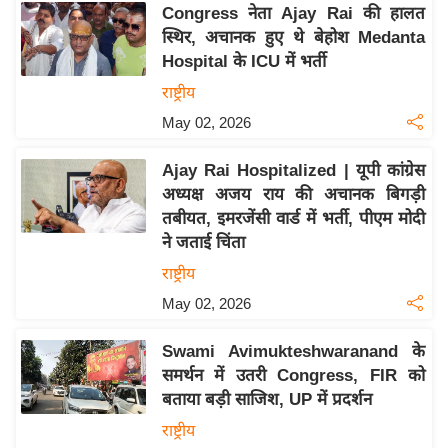
Congress नेता Ajay Rai की हालत
इ
स्थिर, अचानक हुए थे बेहोश Medanta
म
Hospital के ICU में भर्ती
ई
राष्ट्रीय
-
May 02, 2026
पे
प
Ajay Rai Hospitalized | यूपी कांग्रेस
र
अध्यक्ष अजय राय की अचानक बिगड़ी
मि
तबीयत, इमरजेंसी वार्ड में भर्ती, पीएम मोदी
सा
ने जताई चिंता
ल
राष्ट्रीय
May 02, 2026
बे
मि
Swami Avimukteshwaranand के
सा
समर्थन में उतरी Congress, FIR को
ल
बताया बड़ी साजिश, UP में प्रदर्शन
श
राष्ट्रीय