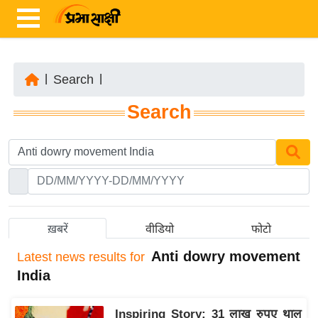
|
Search
|
ता
Search
ज़ा
ख
ब
र
रा
ष्ट्री
ख़बरें
वीडियो
फोटो
य
Anti dowry movement
Latest
news results for
अं
India
त
र्रा
Inspiring Story: 31 लाख रुपए थाल
ष्ट्री