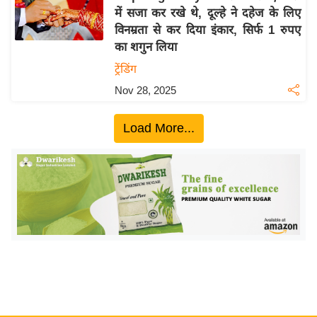
में सजा कर रखे थे, दूल्हे ने दहेज के लिए
य
विनम्रता से कर दिया इंकार, सिर्फ 1 रुपए
बि
का शगुन लिया
ज़
ट्रेंडिंग
ने
Nov 28, 2025
स
उ
Load More...
द्यो
ग
ज
ग
त
वि
शे
ष
ज्ञ
रा