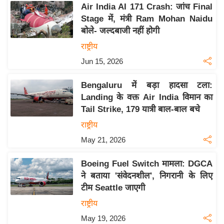
Air India AI 171 Crash: जांच Final
इ
Stage में, मंत्री Ram Mohan Naidu
म
बोले- जल्दबाजी नहीं होगी
ई
राष्ट्रीय
-
Jun 15, 2026
पे
प
Bengaluru में बड़ा हादसा टला:
र
Landing के वक्त Air India विमान का
मि
Tail Strike, 179 यात्री बाल-बाल बचे
सा
राष्ट्रीय
ल
May 21, 2026
बे
Boeing Fuel Switch मामला: DGCA
मि
ने बताया 'संवेदनशील', निगरानी के लिए
सा
टीम Seattle जाएगी
ल
राष्ट्रीय
श
May 19, 2026