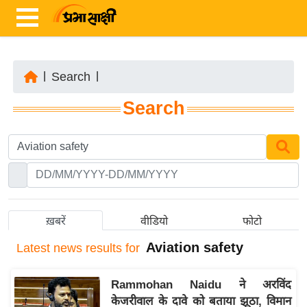
|
Search
|
ता
Search
ज़ा
ख
ब
र
रा
ष्ट्री
ख़बरें
वीडियो
फोटो
य
Aviation safety
Latest
news results for
अं
त
Rammohan Naidu ने अरविंद
र्रा
केजरीवाल के दावे को बताया झूठा, विमान
ष्ट्री