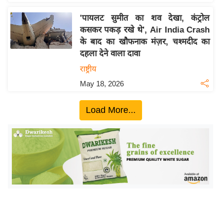
ख्सि
य
'पायलट सुमीत का शव देखा, कंट्रोल
त
कसकर पकड़ रखे थे', Air India Crash
के बाद का खौफनाक मंज़र, चश्मदीद का
यं
दहला देने वाला दावा
ग
राष्ट्रीय
इं
डि
May 18, 2026
या
Load More...
सा
हि
त्य
ज
ग
त
ऑ
टो
व