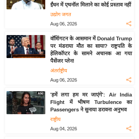
ईंधन में एथनॉल मिलाने का कोई प्रस्ताव नहीं
य
उद्योग जगत
बि
Aug 06, 2026
ज़
ने
वॉशिंगटन के आसमान में Donald Trump
स
पर मंडराया मौत का साया? राष्ट्रपति के
उ
हेलिकॉप्टर के सामने अचानक आ गया
द्यो
पैसेंजर प्लेन!
ग
अंतर्राष्ट्रीय
ज
Aug 06, 2026
ग
त
'हमें लगा हम मर जाएंगे': Air India
वि
Flight में भीषण Turbulence का
शे
Passengers ने सुनाया डरावना अनुभव
ष
राष्ट्रीय
ज्ञ
Aug 04, 2026
रा