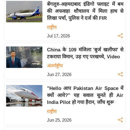
य
बेंगलुरु-अहमदाबाद इंडिगो फ्लाइट में बम
ब
की अफवाह! शौचालय में मिला हाथ से
ज
लिखा पर्चा, पुलिस ने दर्ज की FIR
ट
राष्ट्रीय
खे
Jul 17, 2026
ल
China के 109 मंजिला 'बुर्ज खलीफा' से
क्रि
टकराया विमान, उड़ गए परखच्चे, Video
के
अंतर्राष्ट्रीय
ट
Jun 27, 2026
I
P
"Hello आप Pakistan Air Space में
L
क्यों आये?'' यह सवाल सुनते ही Air
2
India Pilot हो गया हैरान, जाँच शुरू
0
राष्ट्रीय
2
Jun 25, 2026
6
क्रा