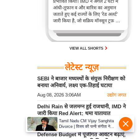
प्रभावित किया। IMD ने अगले 2 घंटों में
आंधी-तूफान व और बारिश का अनुमान
जताते हुए कई राज्यों के लिए 'रेड अलर्ट'
जारी किया है, जो सक्रिय मॉनसून ट्रफ़ और
चक्रवाती हवाओं के घेरे का परिणाम है,
जिससे यातायात बाधित होने के साथ-साथ
सफदरजंग अस्पताल में भी जलभराव की
स्थिति बनी।
VIEW ALL SHORTS
लेटेस्ट न्यूज़
SEBI ने बाजार मध्यस्थों के संयुक्त निरीक्षण को
बनाया अनिवार्य, लक्ष्य एक-तिहाई घटाया
Aug 08, 2026 3:06AM
उद्योग जगत
Delhi Rain से जलमग्न हुई राजधानी, IMD ने
जारी किया Red Alert; थमा यातायात
Tamil Nadu CM Vijay Sanghita
Aug 08, 2026 3:05AM
राष्ट्रीय
Divorce | विजय की पत्नी संगीता ने
वापस ली तलाक की अर्जी, कोर्ट ने मामले
Defense Budget में पूंजीगत आवंटन बढ़ाएं,
को किया निपटाया