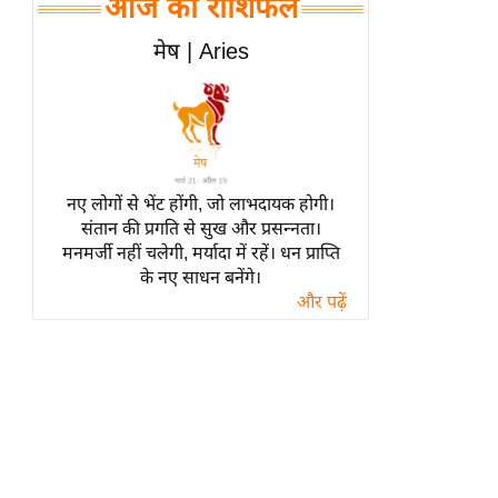
आज का राशिफल
हॉलीवुड
फिल्म समीक्षा
मेष | Aries
Breaking
News
लाइफस्टाइल
टेक्नॉलॉजी
नए लोगों से भेंट होंगी, जो लाभदायक होगी।
ब्यूटी/फैशन
संतान की प्रगति से सुख और प्रसन्नता।
घरेलू नुस्खे
मनमर्जी नहीं चलेगी, मर्यादा में रहें। धन प्राप्ति
के नए साधन बनेंगे।
पर्यटन स्थल
और पढ़ें
फिटनेस मंत्रा
रिलेशनशिप
राजनीति
विश्लेषण
समसामयिक
मातृभूमि