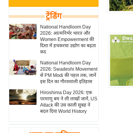
बजट
Hindi
खेल
News
ट्रेंडिंग
क्रिकेट
Hindi
National Handloom Day
IPL
2026: आत्मनिर्भर भारत और
Videos
2026
Women Empowerment की
क्राइम
दिशा में हथकरघा उद्योग का बढ़ता
कद
ई-पेपर
National Handloom Day
मिसाल बेमिसाल
2026: Swadeshi Movement
शख्सियत
से PM Modi की पहल तक, जानें
यंग इंडिया
इस दिन का गौरवशाली इतिहास
साहित्य जगत
Hiroshima Day 2026: एक
परमाणु बम ने ली लाखों जानें, US
ऑटो वर्ल्ड
Attack की उस काली सुबह ने
न्यूज ब्रीफ
बदल दिया World History
मनोरंजन जगत
बॉलीवुड