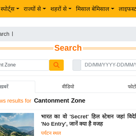
स्पोर्ट्स
राज्यों से
शहरों से
मिसाल बेमिसाल
लाइफस्
arch
|
Search
ख़बरें
वीडियो
फोट
Cantonment Zone
ws results for
भारत का वो 'Secret' हिल स्टेशन जहां विदेश
'No Entry', जानें क्या है वजह
पर्यटन स्थल