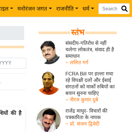
टाइल
मनोरंजन जगत
राजनीति
धर्म
स्तंभ
संसदीय-गतिरोध से नहीं
चलेगा लोकतंत्र, संवाद ही है
समाधान
~ ललित गर्ग
FCRA Bill पर हल्ला मचा
रहे विपक्षी दलों और ईसाई
ो
संगठनों को मार्को रुबियो का
बयान सुनना चाहिए
~ नीरज कुमार दुबे
राजेंद्र माथुर- विचारों की
ियों की है
पत्रकारिता के नायक
~ प्रो. संजय द्विवेदी