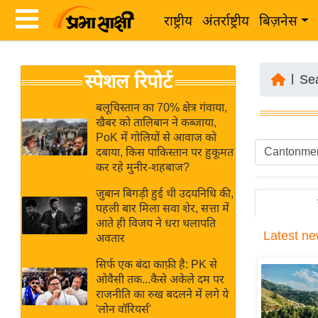
राष्ट्रीय
अंतर्राष्ट्रीय
बिज़नेस
Latest
ता
स्पेशल रिपोर्ट
News
|
Se
ज़ा
in
ख
बलूचिस्तान का 70% क्षेत्र गंवाया,
Hindi
खैबर को तालिबान ने कब्जाया,
ब
PoK में गोलियों से आवाज को
र
दबाया, किस पाकिस्तान पर हुकूमत
Hindi
कर रहे मुनीर-शहबाज?
राष्ट्रीय
News
अंतर्राष्ट्रीय
जुबान बिगड़ी हुई थी उदयनिधि की,
Live
पहली बार मिला सवा शेर, सत्ता में
बिज़नेस
आते ही विजय ने धरा थलापति
Latest
ne
उद्योग
अवतार
Breaking
जगत
News in
सिर्फ एक बंदा काफ़ी है: PK से
विशेषज्ञ
ओवैसी तक...कैसे अकेले दम पर
Hindi
राजनीति का रुख बदलने में लगे ये
राय
'लोन वॉरियर्स'