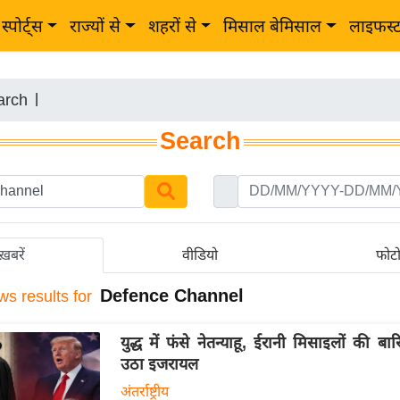
स्पोर्ट्स
राज्यों से
शहरों से
मिसाल बेमिसाल
लाइफस्
arch
|
Search
ख़बरें
वीडियो
फोट
Defence Channel
ws results for
युद्ध में फंसे नेतन्याहू, ईरानी मिसाइलों की ब
उठा इजरायल
अंतर्राष्ट्रीय