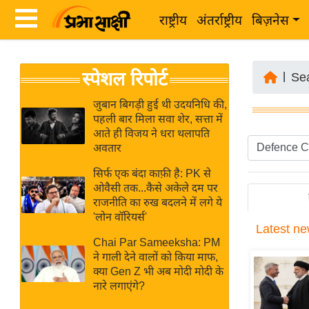
राष्ट्रीय
अंतर्राष्ट्रीय
बिज़नेस
Latest
ता
स्पेशल रिपोर्ट
News
|
Se
ज़ा
in
ख
जुबान बिगड़ी हुई थी उदयनिधि की,
Hindi
पहली बार मिला सवा शेर, सत्ता में
ब
आते ही विजय ने धरा थलापति
र
अवतार
Hindi
राष्ट्रीय
सिर्फ एक बंदा काफ़ी है: PK से
News
अंतर्राष्ट्रीय
ओवैसी तक...कैसे अकेले दम पर
Live
राजनीति का रुख बदलने में लगे ये
बिज़नेस
'लोन वॉरियर्स'
Latest
ne
उद्योग
Breaking
Chai Par Sameeksha: PM
जगत
News in
ने गाली देने वालों को किया माफ,
विशेषज्ञ
क्या Gen Z भी अब मोदी मोदी के
Hindi
नारे लगाएंगे?
राय