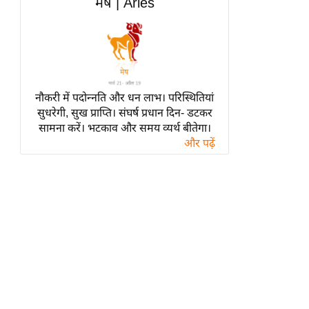
मेष | Aries
हॉलीवुड
फिल्म समीक्षा
Breaking
News
लाइफस्टाइल
नौकरी में पदोन्नति और धन लाभ। परिस्थितियां
टेक्नॉलॉजी
सुधरेगी, सुख प्राप्ति। संघर्ष प्रधान दिन- डटकर
सामना करें। भटकाव और समय व्यर्थ बीतेगा।
ब्यूटी/फैशन
और पढ़ें
घरेलू नुस्खे
पर्यटन स्थल
फिटनेस मंत्रा
रिलेशनशिप
राजनीति
विश्लेषण
समसामयिक
मातृभूमि