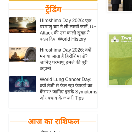
बजट
Hindi
ट्रेंडिंग
खेल
News
क्रिकेट
Hiroshima Day 2026: एक
Hindi
परमाणु बम ने ली लाखों जानें, US
IPL
Attack की उस काली सुबह ने
Videos
2026
बदल दिया World History
क्राइम
Hiroshima Day 2026: क्यों
ई-पेपर
मनाया जाता है हिरोशिमा डे?
जानिए परमाणु हमले की पूरी
मिसाल बेमिसाल
कहानी
शख्सियत
World Lung Cancer Day:
यंग इंडिया
क्यों तेजी से फैल रहा फेफड़ों का
साहित्य जगत
कैंसर? जानिए इसके Symptoms
और बचाव के जरूरी Tips
ऑटो वर्ल्ड
न्यूज ब्रीफ
मनोरंजन जगत
आज का राशिफल
बॉलीवुड