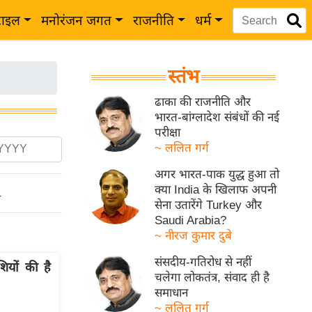
टाइल
मनोरंजन जगत
राजनीति
धर्म
स्तंभ
ढाका की राजनीति और
भारत-बांग्लादेश संबंधों की नई
परीक्षा
~ ललित गर्ग
अगर भारत-पाक युद्ध हुआ तो
क्या India के खिलाफ अपनी
ो
सेना उतारेंगे Turkey और
Saudi Arabia?
~ नीरज कुमार दुबे
संसदीय-गतिरोध से नहीं
ियों की है
चलेगा लोकतंत्र, संवाद ही है
समाधान
~ ललित गर्ग