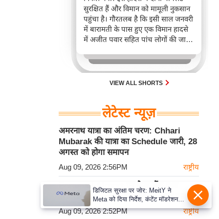
सुरक्षित हैं और विमान को मामूली नुकसान
पहुंचा है। गौरतलब है कि इसी साल जनवरी
में बारामती के पास हुए एक विमान हादसे
में अजीत पवार सहित पांच लोगों की जान
चली गई थी।
VIEW ALL SHORTS
लेटेस्ट न्यूज़
अमरनाथ यात्रा का अंतिम चरण: Chhari
Mubarak की यात्रा का Schedule जारी, 28
अगस्त को होगा समापन
Aug 09, 2026 2:56PM
राष्ट्रीय
Baramati Airport पर क्रैश-लैंड हुआ
डिजिटल सुरक्षा पर जोर: MeitY ने
Trainee Aircraft, सुरक्षित बचे दोनों पायलट
Meta को दिया निर्देश, कंटेंट मॉडरेशन
मजबूत करे
Aug 09, 2026 2:52PM
राष्ट्रीय