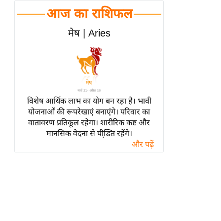
हॉलीवुड
आज का राशिफल
फिल्म समीक्षा
मेष | Aries
Breaking
News
लाइफस्टाइल
टेक्नॉलॉजी
ब्यूटी/फैशन
विशेष आर्थिक लाभ का योग बन रहा है। भावी
घरेलू नुस्खे
योजनाओं की रूपरेखाएं बनाएंगे। परिवार का
वातावरण प्रतिकूल रहेगा। शारीरिक कष्ट और
पर्यटन स्थल
मानसिक वेदना से पीडि़त रहेंगे।
फिटनेस मंत्रा
और पढ़ें
रिलेशनशिप
राजनीति
विश्लेषण
समसामयिक
मातृभूमि