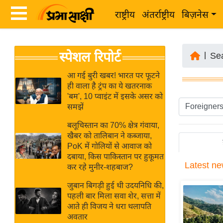
राष्ट्रीय
अंतर्राष्ट्रीय
बिज़नेस
Latest
ता
स्पेशल रिपोर्ट
News
|
Se
ज़ा
in
ख
आ गई बुरी खबर! भारत पर फूटने
Hindi
ही वाला है ट्रंप का ये खतरनाक
ब
'बम', 10 प्वाइंट में इसके असर को
र
समझें
Hindi
राष्ट्रीय
बलूचिस्तान का 70% क्षेत्र गंवाया,
News
अंतर्राष्ट्रीय
खैबर को तालिबान ने कब्जाया,
Live
PoK में गोलियों से आवाज को
बिज़नेस
दबाया, किस पाकिस्तान पर हुकूमत
Latest
ne
उद्योग
कर रहे मुनीर-शहबाज?
Breaking
जगत
News in
जुबान बिगड़ी हुई थी उदयनिधि की,
विशेषज्ञ
पहली बार मिला सवा शेर, सत्ता में
Hindi
आते ही विजय ने धरा थलापति
राय
अवतार