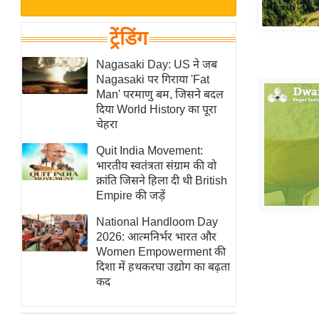
बजट
Hindi
खेल
News
ट्रेंडिंग
क्रिकेट
Hindi
Nagasaki Day: US ने जब
IPL
Nagasaki पर गिराया 'Fat
Videos
2026
Man' परमाणु बम, जिसने बदल
क्राइम
दिया World History का पूरा
चेहरा
ई-पेपर
Quit India Movement:
मिसाल बेमिसाल
भारतीय स्वतंत्रता संग्राम की वो
शख्सियत
क्रांति जिसने हिला दी थी British
यंग इंडिया
Empire की जड़ें
साहित्य जगत
National Handloom Day
2026: आत्मनिर्भर भारत और
ऑटो वर्ल्ड
Women Empowerment की
न्यूज ब्रीफ
दिशा में हथकरघा उद्योग का बढ़ता
कद
मनोरंजन जगत
बॉलीवुड